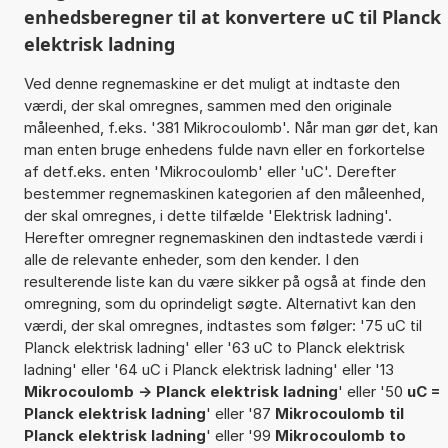
enhedsberegner til at konvertere uC til Planck
elektrisk ladning
Ved denne regnemaskine er det muligt at indtaste den
værdi, der skal omregnes, sammen med den originale
måleenhed, f.eks. '381 Mikrocoulomb'. Når man gør det, kan
man enten bruge enhedens fulde navn eller en forkortelse
af detf.eks. enten 'Mikrocoulomb' eller 'uC'. Derefter
bestemmer regnemaskinen kategorien af den måleenhed,
der skal omregnes, i dette tilfælde 'Elektrisk ladning'.
Herefter omregner regnemaskinen den indtastede værdi i
alle de relevante enheder, som den kender. I den
resulterende liste kan du være sikker på også at finde den
omregning, som du oprindeligt søgte. Alternativt kan den
værdi, der skal omregnes, indtastes som følger: '75 uC til
Planck elektrisk ladning' eller '63 uC to Planck elektrisk
ladning' eller '64 uC i Planck elektrisk ladning' eller '13
Mikrocoulomb -> Planck elektrisk ladning
' eller '50
uC =
Planck elektrisk ladning
' eller '87
Mikrocoulomb til
Planck elektrisk ladning
' eller '99
Mikrocoulomb to