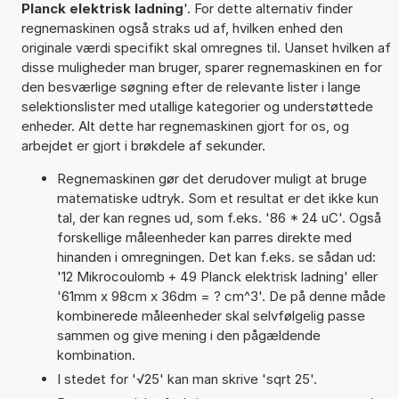
Planck elektrisk ladning
'. For dette alternativ finder
regnemaskinen også straks ud af, hvilken enhed den
originale værdi specifikt skal omregnes til. Uanset hvilken af
disse muligheder man bruger, sparer regnemaskinen en for
den besværlige søgning efter de relevante lister i lange
selektionslister med utallige kategorier og understøttede
enheder. Alt dette har regnemaskinen gjort for os, og
arbejdet er gjort i brøkdele af sekunder.
Regnemaskinen gør det derudover muligt at bruge
matematiske udtryk. Som et resultat er det ikke kun
tal, der kan regnes ud, som f.eks. '86 * 24 uC'. Også
forskellige måleenheder kan parres direkte med
hinanden i omregningen. Det kan f.eks. se sådan ud:
'12 Mikrocoulomb + 49 Planck elektrisk ladning' eller
'61mm x 98cm x 36dm = ? cm^3'. De på denne måde
kombinerede måleenheder skal selvfølgelig passe
sammen og give mening i den pågældende
kombination.
I stedet for '√25' kan man skrive 'sqrt 25'.