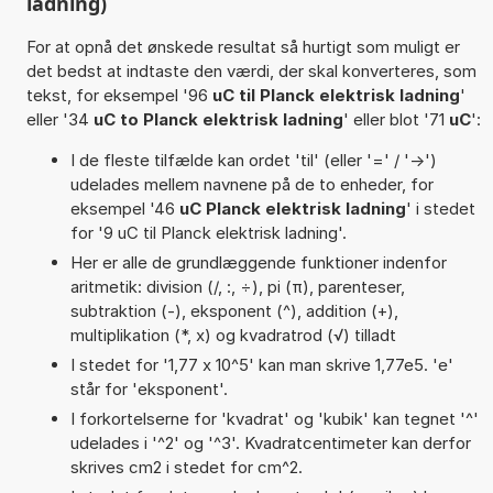
ladning)
For at opnå det ønskede resultat så hurtigt som muligt er
det bedst at indtaste den værdi, der skal konverteres, som
tekst, for eksempel '96
uC til Planck elektrisk ladning
'
eller '34
uC to Planck elektrisk ladning
' eller blot '71
uC
':
I de fleste tilfælde kan ordet 'til' (eller '=' / '->')
udelades mellem navnene på de to enheder, for
eksempel '46
uC Planck elektrisk ladning
' i stedet
for '9 uC til Planck elektrisk ladning'.
Her er alle de grundlæggende funktioner indenfor
aritmetik: division (/, :, ÷), pi (π), parenteser,
subtraktion (-), eksponent (^), addition (+),
multiplikation (*, x) og kvadratrod (√) tilladt
I stedet for '1,77 x 10^5' kan man skrive 1,77e5. 'e'
står for 'eksponent'.
I forkortelserne for 'kvadrat' og 'kubik' kan tegnet '^'
udelades i '^2' og '^3'. Kvadratcentimeter kan derfor
skrives cm2 i stedet for cm^2.