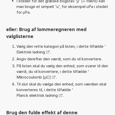
I stedet for det græske bogstav 'µ' (= mikro) kan
man bruge et simpelt 'u', for eksempel uPa i stedet
for µPa.
eller: Brug af lommeregneren med
valglisterne
Vælg den rette kategori på listen, i dette tilfælde '
Elektrisk ladning
'.
Angiv derefter den værdi, som du vil konvertere.
På listen skal du vælg den enhed, som svarer til den
værdi, du vil konvertere, i dette tilfælde '
Mikrocoulomb [µC]
'.
Til slut skal du vælge den enhed, som værdien skal
konverteres til, i dette tilfælde '
Planck elektrisk ladning
'.
Brug den fulde effekt af denne