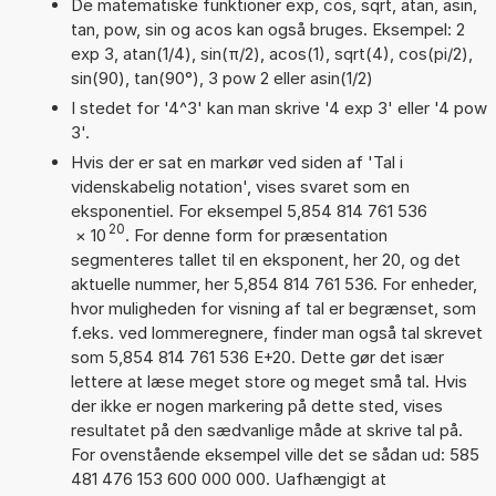
De matematiske funktioner exp, cos, sqrt, atan, asin,
tan, pow, sin og acos kan også bruges. Eksempel: 2
exp 3, atan(1/4), sin(π/2), acos(1), sqrt(4), cos(pi/2),
sin(90), tan(90°), 3 pow 2 eller asin(1/2)
I stedet for '4^3' kan man skrive '4 exp 3' eller '4 pow
3'.
Hvis der er sat en markør ved siden af 'Tal i
videnskabelig notation', vises svaret som en
eksponentiel. For eksempel 5,854 814 761 536
20
×
10
. For denne form for præsentation
segmenteres tallet til en eksponent, her 20, og det
aktuelle nummer, her 5,854 814 761 536. For enheder,
hvor muligheden for visning af tal er begrænset, som
f.eks. ved lommeregnere, finder man også tal skrevet
som 5,854 814 761 536 E+20. Dette gør det især
lettere at læse meget store og meget små tal. Hvis
der ikke er nogen markering på dette sted, vises
resultatet på den sædvanlige måde at skrive tal på.
For ovenstående eksempel ville det se sådan ud: 585
481 476 153 600 000 000. Uafhængigt at