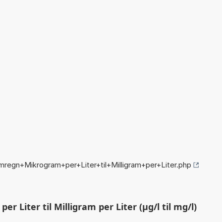
regn+Mikrogram+per+Liter+til+Milligram+per+Liter.php
 Liter til Milligram per Liter (µg/l til mg/l)