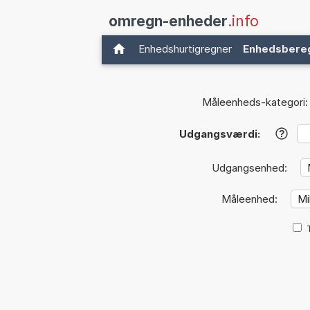
omregn-enheder
.info
Enhedshurtigregner
Enhedsbere
Måleenheds-kategori:
Udgangsværdi:
?
Udgangsenhed:
Måleenhed: