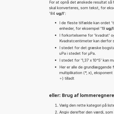
For at opnå det ønskede resultat så 
skal konverteres, som tekst, for ek
'84
ug/l
':
I de fleste tilfælde kan ordet '
enheder, for eksempel '19
ug/l
I forkortelserne for 'kvadrat' o
Kvadratcentimeter kan derfor s
I stedet for det græske bogsta
uPa i stedet for µPa.
I stedet for '1,37 x 10^5' kan m
Her er alle de grundlæggende fu
multiplikation (*, x), eksponent (
÷) tilladt
eller: Brug af lommeregnere
Vælg den rette kategori på liste
Angiv derefter den værdi, som 