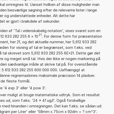
skal omregnes til. Uanset hvilken af disse muligheder man
den besværlige søgning efter de relevante lister i lange
ier og understøttede enheder. Alt dette har
et er gjort i brøkdele af sekunder.
iden af 'Tal i videnskabelig notation', vises svaret som en
21
612 933 282 255 6
×
10
. For denne form for præsentation
nent, her 21, og det aktuelle nummer, her 5,612 933 282
eden for visning af tal er begrænset, som f.eks. ved
 tal skrevet som 5,612 933 282 255 6E+21. Dette gør det
re og meget små tal. Hvis der ikke er nogen markering på
å den sædvanlige måde at skrive tal på. For ovenstående
d: 5 612 933 282 255 600 000 000. Uafhængigt at
 denne regnemaskines maksimale præcision 14 pladser.
 de fleste formål.
e '4 exp 3' eller '4 pow 3'.
er muligt at bruge matematiske udtryk. Som et resultat
nes ud, som f.eks. '24 * 41 ug/l'. Også forskellige
 med hinanden i omregningen. Det kan f.eks. se sådan ud:
lligram per Liter' eller '58mm x 75cm x 92dm = ? cm^3'.