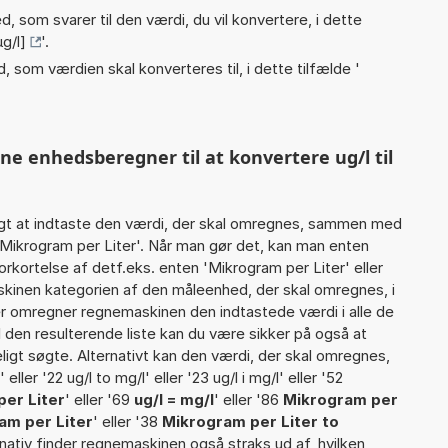
, som svarer til den værdi, du vil konvertere, i dette
g/l]
'.
, som værdien skal konverteres til, i dette tilfælde '
ne enhedsberegner til at konvertere ug/l til
gt at indtaste den værdi, der skal omregnes, sammen med
 Mikrogram per Liter'. Når man gør det, kan man enten
rkortelse af detf.eks. enten 'Mikrogram per Liter' eller
kinen kategorien af den måleenhed, der skal omregnes, i
er omregner regnemaskinen den indtastede værdi i alle de
 den resulterende liste kan du være sikker på også at
igt søgte. Alternativt kan den værdi, der skal omregnes,
eller '22 ug/l to mg/l' eller '23 ug/l i mg/l' eller '52
per Liter
' eller '69
ug/l = mg/l
' eller '86
Mikrogram per
gram per Liter
' eller '38
Mikrogram per Liter to
ernativ finder regnemaskinen også straks ud af, hvilken