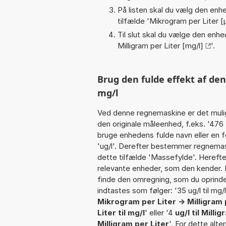
På listen skal du vælg den enhed
tilfælde '
Mikrogram per Liter [µ
Til slut skal du vælge den enhed
Milligram per Liter [mg/l]
'.
Brug den fulde effekt af den
mg/l
Ved denne regnemaskine er det muli
den originale måleenhed, f.eks. '476
bruge enhedens fulde navn eller en fo
'ug/l'. Derefter bestemmer regnemas
dette tilfælde 'Massefylde'. Hereft
relevante enheder, som den kender. I
finde den omregning, som du oprindel
indtastes som følger: '35 ug/l til mg/l' 
Mikrogram per Liter -> Milligram 
Liter til mg/l
' eller '4
ug/l til Milli
Milligram per Liter
'. For dette alt