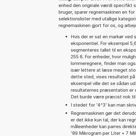
enhed den originale værdi specifikt 
bruger, sparer regnemaskinen en for 
selektionslister med utallige kategor
regnemaskinen gjort for os, og arbejd
Hvis der er sat en markør ved s
eksponentiel. For eksempel 5,
segmenteres tallet til en ekspo
255 6. For enheder, hvor muligh
lommeregnere, finder man også
især lettere at læse meget sto
dette sted, vises resultatet p
eksempel ville det se sådan u
resultaternes præsentation er
Det burde være præcist nok til
I stedet for '4^3' kan man skriv
Regnemaskinen gør det derudov
er det ikke kun tal, der kan reg
måleenheder kan parres direkte
'89 Mikrogram per Liter + 7 Mi