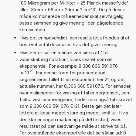
'89 Mikrogram per Milliliter + 25 Planck massefylde'
eller '31mm x 66cm x 2dm = ? cm^3'. De på denne
måde kombinerede måleenheder skal selvfølgelig
passe sammen og give mening i den pågældende
kombination.
Hvis det er nødvendigt, kan resultatet afrundes til et
bestemt antal decimaler, hvis det giver mening.
Hvis der er sat en markør ved siden af 'Tal i
videnskabelig notation', vises svaret som en
eksponentiel. For eksempel 8,306 666 591 076
21
×
10
. For denne form for præsentation
segmenteres tallet til en eksponent, her 21, og det
aktuelle nummer, her 8,306 666 591 076. For enheder,
hvor muligheden for visning af tal er begrænset, som
f.eks. ved lommeregnere, finder man også tal skrevet
som 8,306 666 591 076 E+21. Dette gør det især
lettere at læse meget store og meget små tal. Hvis
der ikke er nogen markering på dette sted, vises
resultatet på den sædvanlige måde at skrive tal på.
For ovenstående eksempel ville det se sådan ud: 8