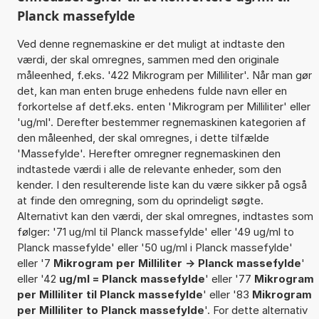
Planck massefylde
Ved denne regnemaskine er det muligt at indtaste den
værdi, der skal omregnes, sammen med den originale
måleenhed, f.eks. '422 Mikrogram per Milliliter'. Når man gør
det, kan man enten bruge enhedens fulde navn eller en
forkortelse af detf.eks. enten 'Mikrogram per Milliliter' eller
'ug/ml'. Derefter bestemmer regnemaskinen kategorien af
den måleenhed, der skal omregnes, i dette tilfælde
'Massefylde'. Herefter omregner regnemaskinen den
indtastede værdi i alle de relevante enheder, som den
kender. I den resulterende liste kan du være sikker på også
at finde den omregning, som du oprindeligt søgte.
Alternativt kan den værdi, der skal omregnes, indtastes som
følger: '71 ug/ml til Planck massefylde' eller '49 ug/ml to
Planck massefylde' eller '50 ug/ml i Planck massefylde'
eller '7
Mikrogram per Milliliter -> Planck massefylde
'
eller '42
ug/ml = Planck massefylde
' eller '77
Mikrogram
per Milliliter til Planck massefylde
' eller '83
Mikrogram
per Milliliter to Planck massefylde
'. For dette alternativ