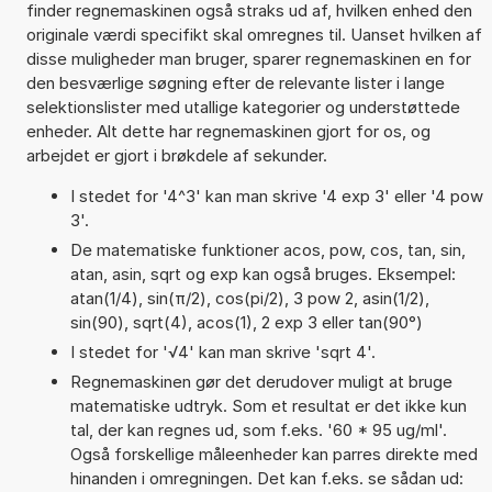
finder regnemaskinen også straks ud af, hvilken enhed den
originale værdi specifikt skal omregnes til. Uanset hvilken af
disse muligheder man bruger, sparer regnemaskinen en for
den besværlige søgning efter de relevante lister i lange
selektionslister med utallige kategorier og understøttede
enheder. Alt dette har regnemaskinen gjort for os, og
arbejdet er gjort i brøkdele af sekunder.
I stedet for '4^3' kan man skrive '4 exp 3' eller '4 pow
3'.
De matematiske funktioner acos, pow, cos, tan, sin,
atan, asin, sqrt og exp kan også bruges. Eksempel:
atan(1/4), sin(π/2), cos(pi/2), 3 pow 2, asin(1/2),
sin(90), sqrt(4), acos(1), 2 exp 3 eller tan(90°)
I stedet for '√4' kan man skrive 'sqrt 4'.
Regnemaskinen gør det derudover muligt at bruge
matematiske udtryk. Som et resultat er det ikke kun
tal, der kan regnes ud, som f.eks. '60 * 95 ug/ml'.
Også forskellige måleenheder kan parres direkte med
hinanden i omregningen. Det kan f.eks. se sådan ud: