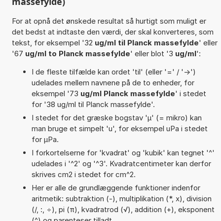
massefylde)
For at opnå det ønskede resultat så hurtigt som muligt er
det bedst at indtaste den værdi, der skal konverteres, som
tekst, for eksempel '32
ug/ml til Planck massefylde
' eller
'67
ug/ml to Planck massefylde
' eller blot '3
ug/ml
':
I de fleste tilfælde kan ordet 'til' (eller '=' / '->')
udelades mellem navnene på de to enheder, for
eksempel '73
ug/ml Planck massefylde
' i stedet
for '38 ug/ml til Planck massefylde'.
I stedet for det græske bogstav 'µ' (= mikro) kan
man bruge et simpelt 'u', for eksempel uPa i stedet
for µPa.
I forkortelserne for 'kvadrat' og 'kubik' kan tegnet '^'
udelades i '^2' og '^3'. Kvadratcentimeter kan derfor
skrives cm2 i stedet for cm^2.
Her er alle de grundlæggende funktioner indenfor
aritmetik: subtraktion (-), multiplikation (*, x), division
(/, :, ÷), pi (π), kvadratrod (√), addition (+), eksponent
(^) og parenteser tilladt