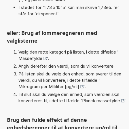
I stedet for '1,73 x 10^5' kan man skrive 1,73e5. 'e'
står for 'eksponent'.
eller: Brug af lommeregneren med
valglisterne
Vælg den rette kategori på listen, i dette tilfælde '
Massefylde
'.
Angiv derefter den værdi, som du vil konvertere.
På listen skal du vælg den enhed, som svarer til den
værdi, du vil konvertere, i dette tilfælde '
Mikrogram per Milliliter [µg/ml]
'.
Til slut skal du vælge den enhed, som værdien skal
konverteres til, i dette tilfælde '
Planck massefylde
'.
Brug den fulde effekt af denne
enhedsberegner til at konvertere ug/ml til