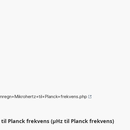
mregn+Mikrohertz+til+Planck+frekvens.php
il Planck frekvens (µHz til Planck frekvens)