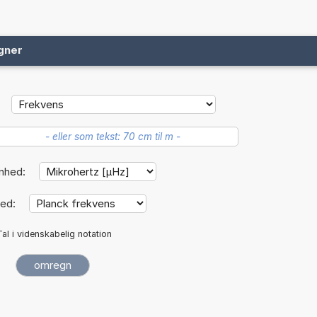
gner
nhed:
hed:
Tal i videnskabelig notation