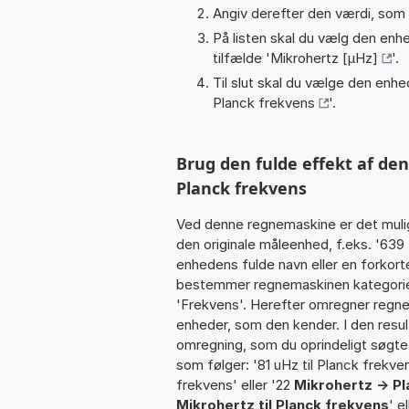
Angiv derefter den værdi, som 
På listen skal du vælg den enhed
tilfælde '
Mikrohertz [µHz]
'.
Til slut skal du vælge den enhed
Planck frekvens
'.
Brug den fulde effekt af de
Planck frekvens
Ved denne regnemaskine er det muli
den originale måleenhed, f.eks. '639
enhedens fulde navn eller en forkorte
bestemmer regnemaskinen kategorien
'Frekvens'. Herefter omregner regne
enheder, som den kender. I den resul
omregning, som du oprindeligt søgte.
som følger: '81 uHz til Planck frekve
frekvens' eller '22
Mikrohertz -> P
Mikrohertz til Planck frekvens
' e