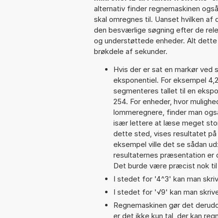
alternativ finder regnemaskinen også 
skal omregnes til. Uanset hvilken af
den besværlige søgning efter de relev
og understøttede enheder. Alt dette h
brøkdele af sekunder.
Hvis der er sat en markør ved s
eksponentiel. For eksempel 4,
segmenteres tallet til en ekspo
254. For enheder, hvor mulighe
lommeregnere, finder man også
især lettere at læse meget sto
dette sted, vises resultatet p
eksempel ville det se sådan u
resultaternes præsentation er
Det burde være præcist nok til
I stedet for '4^3' kan man skriv
I stedet for '√9' kan man skrive
Regnemaskinen gør det derudov
er det ikke kun tal, der kan re