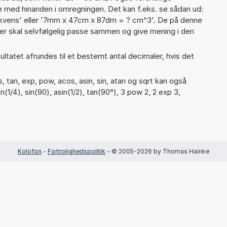
 med hinanden i omregningen. Det kan f.eks. se sådan ud:
ekvens' eller '7mm x 47cm x 87dm = ? cm^3'. De på denne
 skal selvfølgelig passe sammen og give mening i den
ultatet afrundes til et bestemt antal decimaler, hvis det
 tan, exp, pow, acos, asin, sin, atan og sqrt kan også
(1/4), sin(90), asin(1/2), tan(90°), 3 pow 2, 2 exp 3,
Kolofon
-
Fortrolighedspolitik
- © 2005-2026 by Thomas Hainke