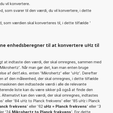
du vil konvertere.
, som svarer til den værdi, du vil konvertere, i dette
, som værdien skal konverteres til, i dette tilfælde '
nne enhedsberegner til at konvertere uHz til
gt at indtaste den værdi, der skal omregnes, sammen med
 Mikrohertz'. Når man gør det, kan man enten bruge
lse af detf.eks. enten 'Mikrohertz' eller 'uHz'. Derefter
 af den måleenhed, der skal omregnes, i dette tilfælde
maskinen den indtastede værdi i alle de relevante
terende liste kan du være sikker på også at finde den
 Alternativt kan den værdi, der skal omregnes, indtastes
ns' eller '84 uHz to Planck frekvens' eller '85 uHz i Planck
lanck frekvens
' eller '62
uHz = Planck frekvens
' eller '3
ller '24
Mikrohertz to Planck frekvens
'. For dette