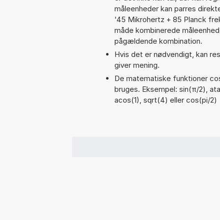
måleenheder kan parres direkte
'45 Mikrohertz + 85 Planck fr
måde kombinerede måleenheder
pågældende kombination.
Hvis det er nødvendigt, kan res
giver mening.
De matematiske funktioner cos,
bruges. Eksempel: sin(π/2), atan
acos(1), sqrt(4) eller cos(pi/2)