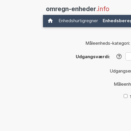
omregn-enheder
.info
Enhedshurtigregner
Enhedsbere
Måleenheds-kategori:
Udgangsværdi:
?
Udgangse
Måleen