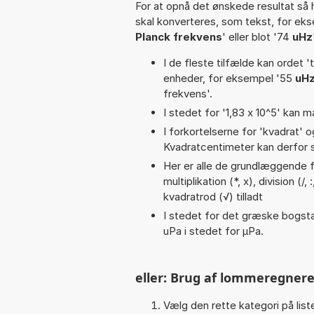
For at opnå det ønskede resultat så 
skal konverteres, som tekst, for ek
Planck frekvens
' eller blot '74
uHz
I de fleste tilfælde kan ordet '
enheder, for eksempel '55
uHz
frekvens'.
I stedet for '1,83 x 10^5' kan m
I forkortelserne for 'kvadrat' o
Kvadratcentimeter kan derfor s
Her er alle de grundlæggende fu
multiplikation (*, x), division (
kvadratrod (√) tilladt
I stedet for det græske bogsta
uPa i stedet for µPa.
eller: Brug af lommeregnere
Vælg den rette kategori på liste