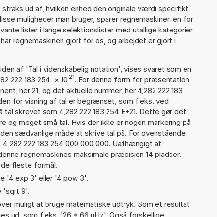
straks ud af, hvilken enhed den originale værdi specifikt
 disse muligheder man bruger, sparer regnemaskinen en for
ante lister i lange selektionslister med utallige kategorier
ar regnemaskinen gjort for os, og arbejdet er gjort i
iden af 'Tal i videnskabelig notation', vises svaret som en
21
282 222 183 254
×
10
. For denne form for præsentation
nent, her 21, og det aktuelle nummer, her 4,282 222 183
den for visning af tal er begrænset, som f.eks. ved
 tal skrevet som 4,282 222 183 254 E+21. Dette gør det
re og meget små tal. Hvis der ikke er nogen markering på
å den sædvanlige måde at skrive tal på. For ovenstående
d: 4 282 222 183 254 000 000 000. Uafhængigt at
 denne regnemaskines maksimale præcision 14 pladser.
 de fleste formål.
e '4 exp 3' eller '4 pow 3'.
 'sqrt 9'.
er muligt at bruge matematiske udtryk. Som et resultat
gnes ud, som f.eks. '26 * 66 uHz'. Også forskellige