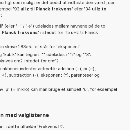
hurtigt som muligt er det bedst at indtaste den værdi, der
sempel '93
uHz til Planck frekvens
' eller '34
uHz to
':
til' (eller '=' / '->') udelades mellem navnene på de to
 Planck frekvens
' i stedet for '15 uHz til Planck
an skrive 1,83e5. 'e' står for 'eksponent'.
g 'kubik' kan tegnet '^' udelades i '^2' og '^3'.
krives cm2 i stedet for cm^2.
nktioner indenfor aritmetik: addition (+), pi (π),
/, :, ÷), subtraktion (-), eksponent (^), parenteser og
v 'µ' (= mikro) kan man bruge et simpelt 'u', for eksempel
n med valglisterne
n, i dette tilfælde '
Frekvens
'.