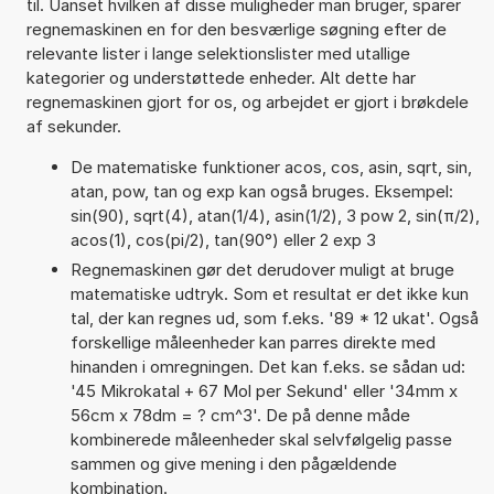
til. Uanset hvilken af disse muligheder man bruger, sparer
regnemaskinen en for den besværlige søgning efter de
relevante lister i lange selektionslister med utallige
kategorier og understøttede enheder. Alt dette har
regnemaskinen gjort for os, og arbejdet er gjort i brøkdele
af sekunder.
De matematiske funktioner acos, cos, asin, sqrt, sin,
atan, pow, tan og exp kan også bruges. Eksempel:
sin(90), sqrt(4), atan(1/4), asin(1/2), 3 pow 2, sin(π/2),
acos(1), cos(pi/2), tan(90°) eller 2 exp 3
Regnemaskinen gør det derudover muligt at bruge
matematiske udtryk. Som et resultat er det ikke kun
tal, der kan regnes ud, som f.eks. '89 * 12 ukat'. Også
forskellige måleenheder kan parres direkte med
hinanden i omregningen. Det kan f.eks. se sådan ud:
'45 Mikrokatal + 67 Mol per Sekund' eller '34mm x
56cm x 78dm = ? cm^3'. De på denne måde
kombinerede måleenheder skal selvfølgelig passe
sammen og give mening i den pågældende
kombination.