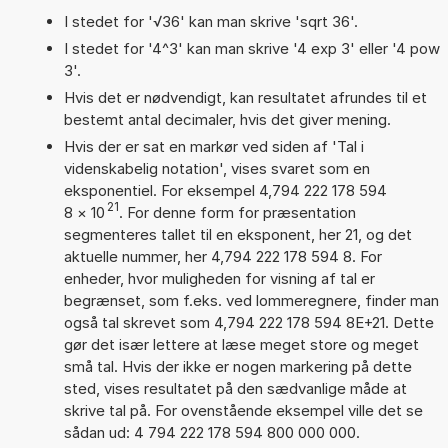
I stedet for '√36' kan man skrive 'sqrt 36'.
I stedet for '4^3' kan man skrive '4 exp 3' eller '4 pow
3'.
Hvis det er nødvendigt, kan resultatet afrundes til et
bestemt antal decimaler, hvis det giver mening.
Hvis der er sat en markør ved siden af 'Tal i
videnskabelig notation', vises svaret som en
eksponentiel. For eksempel 4,794 222 178 594
21
8
×
10
. For denne form for præsentation
segmenteres tallet til en eksponent, her 21, og det
aktuelle nummer, her 4,794 222 178 594 8. For
enheder, hvor muligheden for visning af tal er
begrænset, som f.eks. ved lommeregnere, finder man
også tal skrevet som 4,794 222 178 594 8E+21. Dette
gør det især lettere at læse meget store og meget
små tal. Hvis der ikke er nogen markering på dette
sted, vises resultatet på den sædvanlige måde at
skrive tal på. For ovenstående eksempel ville det se
sådan ud: 4 794 222 178 594 800 000 000.