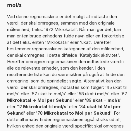
mol/s
Ved denne regnemaskine er det muligt at indtaste den
værdi, der skal omregnes, sammen med den originale
måleenhed, f.eks. '972 Mikrokatal'. Når man gør det, kan
man enten bruge enhedens fulde navn eller en forkortelse
af detf.eks. enten 'Mikrokatal' eller 'ukat'. Derefter
bestemmer regnemaskinen kategorien af den måleenhed,
der skal omregnes, i dette tilfælde 'Katalytisk aktivitet'.
Herefter omregner regnemaskinen den indtastede værdi i
alle de relevante enheder, som den kender. I den
resulterende liste kan du være sikker på også at finde den
omregning, som du oprindeligt søgte. Alternativt kan den
værdi, der skal omregnes, indtastes som følger: '45 ukat til
mol/s' eller '57 ukat to mol/s' eller '58 ukat i mol/s' eller '67
Mikrokatal -> Mol per Sekund
' eller '89
ukat = mol/s
'
eller '12
Mikrokatal til mol/s
' eller '34
ukat til Mol per
Sekund
' eller '78
Mikrokatal to Mol per Sekund
'. For
dette alternativ finder regnemaskinen også straks ud af,
hvilken enhed den originale værdi specifikt skal omregnes