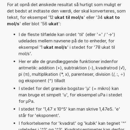
For at opnå det ønskede resultat så hurtigt som muligt er
det bedst at indtaste den værdi, der skal konverteres, som
tekst, for eksempel '12
ukat til mol/s
' eller '34
ukat to
mol/s
' eller blot '56
ukat
':
I de fleste tilfælde kan ordet 'til' (eller '=' / '->')
udelades mellem navnene på de to enheder, for
eksempel '1
ukat mol/s
' i stedet for '78 ukat til
mol/s'.
Her er alle de grundlæggende funktioner indenfor
aritmetik: addition (+), subtraktion (-), kvadratrod (√),
pi (π), multiplikation (*, x), parenteser, division (/, :, ÷)
og eksponent (^) tilladt
I stedet for det græske bogstav 'µ' (= mikro) kan
man bruge et simpelt 'u', for eksempel uPa i stedet
for µPa.
I stedet for '1,47 x 10^5' kan man skrive 1,47e5. 'e'
står for 'eksponent'.
I forkortelserne for 'kvadrat' og 'kubik' kan tegnet '^'
udelades i '^2' og '^3'. Kvadratcentimeter kan derfor