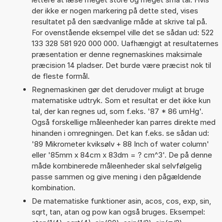
der ikke er nogen markering på dette sted, vises
resultatet på den sædvanlige måde at skrive tal på.
For ovenstående eksempel ville det se sådan ud: 522
133 328 581 920 000 000. Uafhængigt at resultaternes
præsentation er denne regnemaskines maksimale
præcision 14 pladser. Det burde være præcist nok til
de fleste formål.
Regnemaskinen gør det derudover muligt at bruge
matematiske udtryk. Som et resultat er det ikke kun
tal, der kan regnes ud, som f.eks. '87 * 86 umHg'.
Også forskellige måleenheder kan parres direkte med
hinanden i omregningen. Det kan f.eks. se sådan ud:
'89 Mikrometer kviksølv + 88 Inch of water column'
eller '85mm x 84cm x 83dm = ? cm^3'. De på denne
måde kombinerede måleenheder skal selvfølgelig
passe sammen og give mening i den pågældende
kombination.
De matematiske funktioner asin, acos, cos, exp, sin,
sqrt, tan, atan og pow kan også bruges. Eksempel: