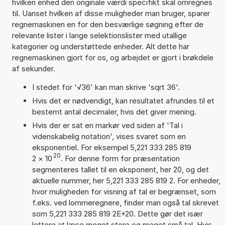
hvilken enhed den originale værdi specifikt skal omregnes
til. Uanset hvilken af disse muligheder man bruger, sparer
regnemaskinen en for den besværlige søgning efter de
relevante lister i lange selektionslister med utallige
kategorier og understøttede enheder. Alt dette har
regnemaskinen gjort for os, og arbejdet er gjort i brøkdele
af sekunder.
I stedet for '√36' kan man skrive 'sqrt 36'.
Hvis det er nødvendigt, kan resultatet afrundes til et
bestemt antal decimaler, hvis det giver mening.
Hvis der er sat en markør ved siden af 'Tal i
videnskabelig notation', vises svaret som en
eksponentiel. For eksempel 5,221 333 285 819
20
2
×
10
. For denne form for præsentation
segmenteres tallet til en eksponent, her 20, og det
aktuelle nummer, her 5,221 333 285 819 2. For enheder,
hvor muligheden for visning af tal er begrænset, som
f.eks. ved lommeregnere, finder man også tal skrevet
som 5,221 333 285 819 2E+20. Dette gør det især
lettere at læse meget store og meget små tal. Hvis