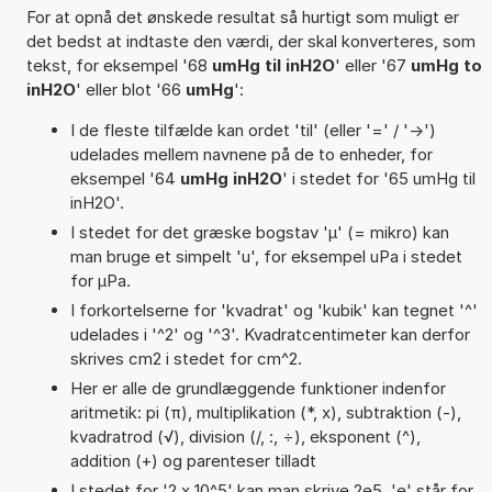
For at opnå det ønskede resultat så hurtigt som muligt er
det bedst at indtaste den værdi, der skal konverteres, som
tekst, for eksempel '68
umHg til inH2O
' eller '67
umHg to
inH2O
' eller blot '66
umHg
':
I de fleste tilfælde kan ordet 'til' (eller '=' / '->')
udelades mellem navnene på de to enheder, for
eksempel '64
umHg inH2O
' i stedet for '65 umHg til
inH2O'.
I stedet for det græske bogstav 'µ' (= mikro) kan
man bruge et simpelt 'u', for eksempel uPa i stedet
for µPa.
I forkortelserne for 'kvadrat' og 'kubik' kan tegnet '^'
udelades i '^2' og '^3'. Kvadratcentimeter kan derfor
skrives cm2 i stedet for cm^2.
Her er alle de grundlæggende funktioner indenfor
aritmetik: pi (π), multiplikation (*, x), subtraktion (-),
kvadratrod (√), division (/, :, ÷), eksponent (^),
addition (+) og parenteser tilladt
I stedet for '2 x 10^5' kan man skrive 2e5. 'e' står for