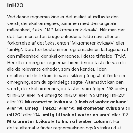
inH2O
Ved denne regnemaskine er det muligt at indtaste den
værdi, der skal omregnes, sammen med den originale
måleenhed, f.eks. '143 Mikrometer kviksølv'. Når man gør
det, kan man enten bruge enhedens fulde navn eller en
forkortelse af detf.eks. enten 'Mikrometer kviksølv' eller
'umHg'. Derefter bestemmer regnemaskinen kategorien af
den måleenhed, der skal omregnes, i dette tilfælde 'Tryk'.
Herefter omregner regnemaskinen den indtastede værdi i
alle de relevante enheder, som den kender. I den
resulterende liste kan du være sikker på også at finde den
omregning, som du oprindeligt søgte. Alternativt kan den
værdi, der skal omregnes, indtastes som følger: '98 umHg
til inH2O' eller '94 umHg to inH2O' eller '95 umHg i inH2O'
eller '97
Mikrometer kviksølv -> Inch of water column
'
eller '96
umHg = inH2O
' eller '95
Mikrometer kviksølv til
inH2O
' eller '94
umHg til Inch of water column
' eller '92
Mikrometer kviksølv to Inch of water column
'. For
dette alternativ finder regnemaskinen også straks ud af,