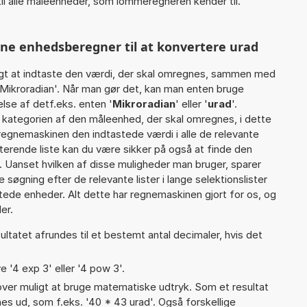
il alle måleenheder, som lommeregneren kender til.
nne enhedsberegner til at konvertere urad
gt at indtaste den værdi, der skal omregnes, sammen med
 Mikroradian'. Når man gør det, kan man enten bruge
lse af detf.eks. enten '
Mikroradian
' eller '
urad
'.
ategorien af den måleenhed, der skal omregnes, i dette
 regnemaskinen den indtastede værdi i alle de relevante
terende liste kan du være sikker på også at finde den
 Uanset hvilken af disse muligheder man bruger, sparer
øgning efter de relevante lister i lange selektionslister
tede enheder. Alt dette har regnemaskinen gjort for os, og
er.
ultatet afrundes til et bestemt antal decimaler, hvis det
e '4 exp 3' eller '4 pow 3'.
er muligt at bruge matematiske udtryk. Som et resultat
gnes ud, som f.eks. '40 * 43 urad'. Også forskellige