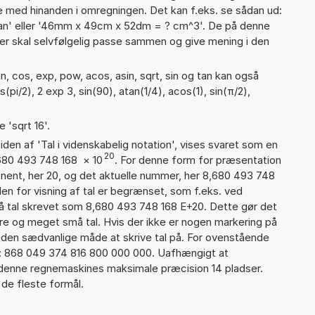
 med hinanden i omregningen. Det kan f.eks. se sådan ud:
ian' eller '46mm x 49cm x 52dm = ? cm^3'. De på denne
 skal selvfølgelig passe sammen og give mening i den
, cos, exp, pow, acos, asin, sqrt, sin og tan kan også
(pi/2), 2 exp 3, sin(90), atan(1/4), acos(1), sin(π/2),
 'sqrt 16'.
iden af 'Tal i videnskabelig notation', vises svaret som en
20
,680 493 748 168
×
10
. For denne form for præsentation
onent, her 20, og det aktuelle nummer, her 8,680 493 748
en for visning af tal er begrænset, som f.eks. ved
 tal skrevet som 8,680 493 748 168 E+20. Dette gør det
re og meget små tal. Hvis der ikke er nogen markering på
å den sædvanlige måde at skrive tal på. For ovenstående
d: 868 049 374 816 800 000 000. Uafhængigt at
 denne regnemaskines maksimale præcision 14 pladser.
 de fleste formål.