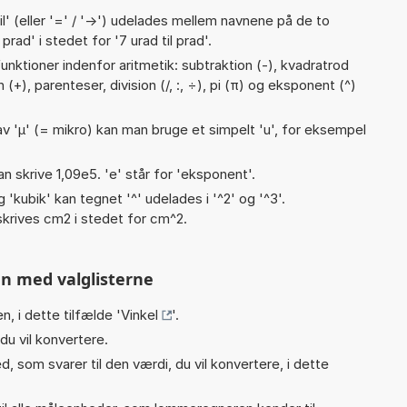
til' (eller '=' / '->') udelades mellem navnene på de to
rad' i stedet for '7 urad til prad'.
nktioner indenfor aritmetik: subtraktion (-), kvadratrod
on (+), parenteser, division (/, :, ÷), pi (π) og eksponent (^)
v 'µ' (= mikro) kan man bruge et simpelt 'u', for eksempel
an skrive 1,09e5. 'e' står for 'eksponent'.
g 'kubik' kan tegnet '^' udelades i '^2' og '^3'.
krives cm2 i stedet for cm^2.
n med valglisterne
n, i dette tilfælde '
Vinkel
'.
du vil konvertere.
, som svarer til den værdi, du vil konvertere, i dette