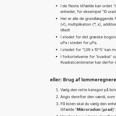
I de fleste tilfælde kan ordet '
enheder, for eksempel '10 urad p
Her er alle de grundlæggende fu
(√), multiplikation (*, x), additi
tilladt
I stedet for det græske bogsta
uPa i stedet for µPa.
I stedet for '1,09 x 10^5' kan m
I forkortelserne for 'kvadrat' o
Kvadratcentimeter kan derfor s
eller: Brug af lommeregnere
Vælg den rette kategori på liste
Angiv derefter den værdi, som 
På listen skal du vælg den enhed
tilfælde '
Mikroradian
[
µrad
]'.