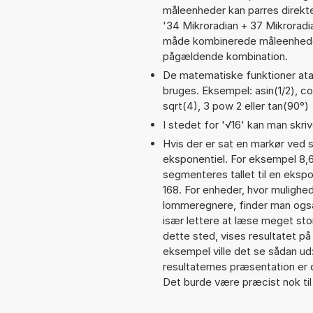
måleenheder kan parres direkte
'34 Mikroradian + 37 Mikrorad
måde kombinerede måleenheder
pågældende kombination.
De matematiske funktioner atan
bruges. Eksempel: asin(1/2), cos
sqrt(4), 3 pow 2 eller tan(90°)
I stedet for '√16' kan man skrive
Hvis der er sat en markør ved s
eksponentiel. For eksempel 8
segmenteres tallet til en eksp
168. For enheder, hvor mulighed
lommeregnere, finder man også
især lettere at læse meget sto
dette sted, vises resultatet p
eksempel ville det se sådan u
resultaternes præsentation er
Det burde være præcist nok til