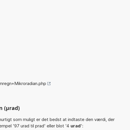
mregn+Mikroradian.php
 (µrad)
hurtigt som muligt er det bedst at indtaste den værdi, der
mpel '97 urad til prad' eller blot '4
urad
':