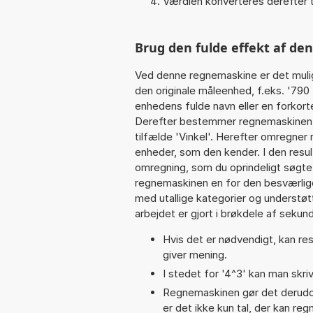
Værdien konverteres derefter t
Brug den fulde effekt af de
Ved denne regnemaskine er det muli
den originale måleenhed, f.eks. '790
enhedens fulde navn eller en forkorte
Derefter bestemmer regnemaskinen k
tilfælde 'Vinkel'. Herefter omregner
enheder, som den kender. I den resul
omregning, som du oprindeligt søgte.
regnemaskinen en for den besværlige s
med utallige kategorier og understøt
arbejdet er gjort i brøkdele af sekund
Hvis det er nødvendigt, kan res
giver mening.
I stedet for '4^3' kan man skriv
Regnemaskinen gør det derudov
er det ikke kun tal, der kan re