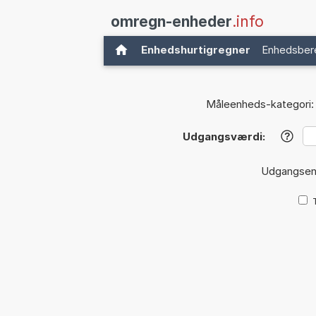
omregn-enheder
.info
Enhedshurtigregner
Enhedsber
Måleenheds-kategori:
Udgangsværdi:
?
Udgangse