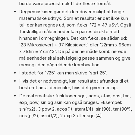
burde være præcist nok til de fleste formål.
Regnemaskinen gør det derudover muligt at bruge
matematiske udtryk. Som et resultat er det ikke kun
tal, der kan regnes ud, som f.eks. '72 * 47 uSv'. Også
forskellige måleenheder kan parres direkte med
hinanden i omregningen. Det kan f.eks. se sådan ud:
'23 Mikrosievert + 97 Kilosievert' eller '22mm x 96cm
x 71dm = ? cm^3'. De på denne måde kombinerede
måleenheder skal selvfølgelig passe sammen og give
mening i den pågældende kombination.
I stedet for '√25' kan man skrive 'sqrt 25'.
Hvis det er nødvendigt, kan resultatet afrundes til et
bestemt antal decimaler, hvis det giver mening.
De matematiske funktioner sqrt, acos, atan, cos, tan,
exp, pow, sin og asin kan også bruges. Eksempel:
sin(π/2), 3 pow 2, acos(1), atan(1/4), sin(90), tan(90°),
cos(pi/2), asin(1/2), 2 exp 3 eller sqrt(4)