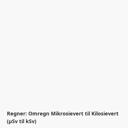
Regner: Omregn Mikrosievert til Kilosievert
(µSv til kSv)