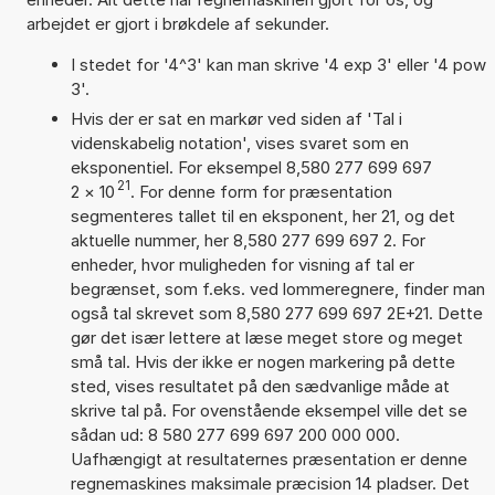
arbejdet er gjort i brøkdele af sekunder.
I stedet for '4^3' kan man skrive '4 exp 3' eller '4 pow
3'.
Hvis der er sat en markør ved siden af 'Tal i
videnskabelig notation', vises svaret som en
eksponentiel. For eksempel 8,580 277 699 697
21
2
×
10
. For denne form for præsentation
segmenteres tallet til en eksponent, her 21, og det
aktuelle nummer, her 8,580 277 699 697 2. For
enheder, hvor muligheden for visning af tal er
begrænset, som f.eks. ved lommeregnere, finder man
også tal skrevet som 8,580 277 699 697 2E+21. Dette
gør det især lettere at læse meget store og meget
små tal. Hvis der ikke er nogen markering på dette
sted, vises resultatet på den sædvanlige måde at
skrive tal på. For ovenstående eksempel ville det se
sådan ud: 8 580 277 699 697 200 000 000.
Uafhængigt at resultaternes præsentation er denne
regnemaskines maksimale præcision 14 pladser. Det