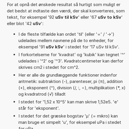
For at opnå det ønskede resultat så hurtigt som muligt er
det bedst at indtaste den værdi, der skal konverteres, som
tekst, for eksempel '92
uSv til kSv
' eller '67
uSv to kSv
'
eller blot '42
uSv
':
I de fleste tilfælde kan ordet 'til' (eller '=' / '->')
udelades mellem navnene på de to enheder, for
eksempel '91
uSv kSv
' i stedet for '17 uSv til kSv'.
I forkortelserne for 'kvadrat' og 'kubik' kan tegnet '^'
udelades i '^2' og '^3'. Kvadratcentimeter kan derfor
skrives cm2 i stedet for cm^2.
Her er alle de grundlæggende funktioner indenfor
aritmetik: subtraktion (-), parenteser, pi (π), addition
(+), eksponent (^), division (/, :, ÷), multiplikation (*, x)
og kvadratrod (√) tilladt
I stedet for '1,52 x 10^5' kan man skrive 1,52e5. 'e'
står for 'eksponent'.
I stedet for det græske bogstav 'µ' (= mikro) kan
man bruge et simpelt 'u', for eksempel uPa i stedet
for µPa.