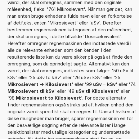
værdi, der skal omregnes, sammen med den originale
måleenhed, f.eks. '761 Mikrosievert'. Når man gør det, kan
man enten bruge enhedens fulde navn eller en forkortelse
af detf.eks. enten 'Mikrosievert' eller 'uSv'. Derefter
bestemmer regnemaskinen kategorien af den måleenhed,
der skal omregnes, i dette tilfælde 'Dosisækvivalent'.
Herefter omregner regnemaskinen den indtastede værdi i
alle de relevante enheder, som den kender. I den
resulterende liste kan du være sikker på også at finde den
omregning, som du oprindeligt søgte. Alternativt kan den
værdi, der skal omregnes, indtastes som følger: '50 uSv til
kSv' eller '25 uSv to kSv' eller '26 uSv i kSv' eller '25
Mikrosievert -> Kilosievert
' eller '99
uSv = kSv
' eller '74
Mikrosievert til kSv
' eller '49
uSv til Kilosievert
' eller
'98
Mikrosievert to Kilosievert
'. For dette alternativ
finder regnemaskinen også straks ud af, hvilken enhed den
originale værdi specifikt skal omregnes til. Uanset hvilken af
disse muligheder man bruger, sparer regnemaskinen en for
den besværlige søgning efter de relevante lister i lange
selektionslister med utallige kategorier og understøttede
enheder. Alt dette har regnemaskinen gjort for os, og