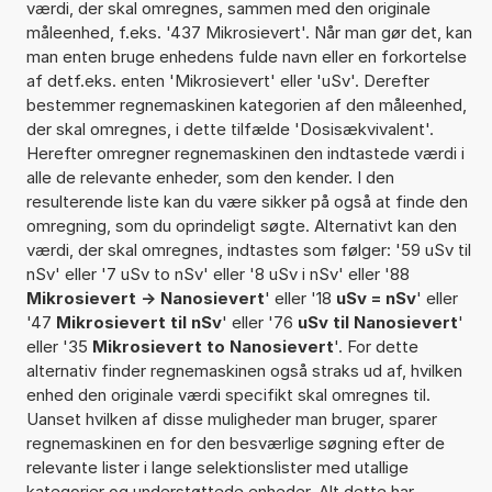
værdi, der skal omregnes, sammen med den originale
måleenhed, f.eks. '437 Mikrosievert'. Når man gør det, kan
man enten bruge enhedens fulde navn eller en forkortelse
af detf.eks. enten 'Mikrosievert' eller 'uSv'. Derefter
bestemmer regnemaskinen kategorien af den måleenhed,
der skal omregnes, i dette tilfælde 'Dosisækvivalent'.
Herefter omregner regnemaskinen den indtastede værdi i
alle de relevante enheder, som den kender. I den
resulterende liste kan du være sikker på også at finde den
omregning, som du oprindeligt søgte. Alternativt kan den
værdi, der skal omregnes, indtastes som følger: '59 uSv til
nSv' eller '7 uSv to nSv' eller '8 uSv i nSv' eller '88
Mikrosievert -> Nanosievert
' eller '18
uSv = nSv
' eller
'47
Mikrosievert til nSv
' eller '76
uSv til Nanosievert
'
eller '35
Mikrosievert to Nanosievert
'. For dette
alternativ finder regnemaskinen også straks ud af, hvilken
enhed den originale værdi specifikt skal omregnes til.
Uanset hvilken af disse muligheder man bruger, sparer
regnemaskinen en for den besværlige søgning efter de
relevante lister i lange selektionslister med utallige
kategorier og understøttede enheder. Alt dette har