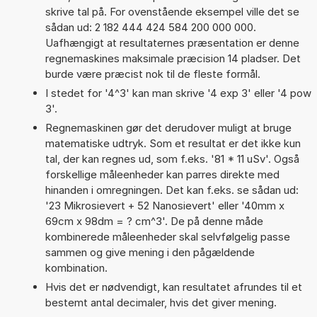
skrive tal på. For ovenstående eksempel ville det se
sådan ud: 2 182 444 424 584 200 000 000.
Uafhængigt at resultaternes præsentation er denne
regnemaskines maksimale præcision 14 pladser. Det
burde være præcist nok til de fleste formål.
I stedet for '4^3' kan man skrive '4 exp 3' eller '4 pow
3'.
Regnemaskinen gør det derudover muligt at bruge
matematiske udtryk. Som et resultat er det ikke kun
tal, der kan regnes ud, som f.eks. '81 * 11 uSv'. Også
forskellige måleenheder kan parres direkte med
hinanden i omregningen. Det kan f.eks. se sådan ud:
'23 Mikrosievert + 52 Nanosievert' eller '40mm x
69cm x 98dm = ? cm^3'. De på denne måde
kombinerede måleenheder skal selvfølgelig passe
sammen og give mening i den pågældende
kombination.
Hvis det er nødvendigt, kan resultatet afrundes til et
bestemt antal decimaler, hvis det giver mening.