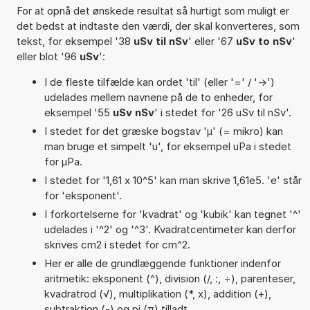
For at opnå det ønskede resultat så hurtigt som muligt er
det bedst at indtaste den værdi, der skal konverteres, som
tekst, for eksempel '38
uSv til nSv
' eller '67
uSv to nSv
'
eller blot '96
uSv
':
I de fleste tilfælde kan ordet 'til' (eller '=' / '->')
udelades mellem navnene på de to enheder, for
eksempel '55
uSv nSv
' i stedet for '26 uSv til nSv'.
I stedet for det græske bogstav 'µ' (= mikro) kan
man bruge et simpelt 'u', for eksempel uPa i stedet
for µPa.
I stedet for '1,61 x 10^5' kan man skrive 1,61e5. 'e' står
for 'eksponent'.
I forkortelserne for 'kvadrat' og 'kubik' kan tegnet '^'
udelades i '^2' og '^3'. Kvadratcentimeter kan derfor
skrives cm2 i stedet for cm^2.
Her er alle de grundlæggende funktioner indenfor
aritmetik: eksponent (^), division (/, :, ÷), parenteser,
kvadratrod (√), multiplikation (*, x), addition (+),
subtraktion (-) og pi (π) tilladt