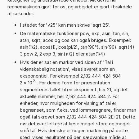
regnemaskinen gjort for os, og arbejdet er gjort i brøkdele
af sekunder.
I stedet for '√25' kan man skrive 'sqrt 25'.
De matematiske funktioner pow, exp, asin, tan, sin,
atan, sqrt, acos og cos kan også bruges. Eksempel:
asin(1/2), acos(1), cos(pi/2), tan(90°), sin(90), sqrt(4),
3 pow 2, 2 exp 3, sin(π/2) eller atan(1/4)
Hvis der er sat en markør ved siden af 'Tal i
videnskabelig notation', vises svaret som en
eksponentiel. For eksempel 2,182 444 424 584
21
2
×
10
. For denne form for præsentation
segmenteres tallet til en eksponent, her 21, og det
aktuelle nummer, her 2,182 444 424 584 2. For
enheder, hvor muligheden for visning af tal er
begrænset, som f.eks. ved lommeregnere, finder man
også tal skrevet som 2,182 444 424 584 2E+21. Dette
gør det især lettere at læse meget store og meget
små tal. Hvis der ikke er nogen markering på dette
sted, vises resultatet på den sædvanlige måde at