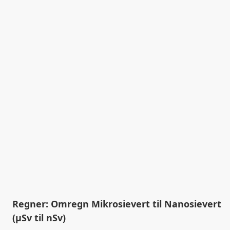
Regner: Omregn Mikrosievert til Nanosievert
(µSv til nSv)