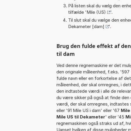
På listen skal du vælg den enhed
tilfælde '
Mile (US)
'.
Til slut skal du vælge den enhed
Dekameter [dam]
'.
Brug den fulde effekt af de
til dam
Ved denne regnemaskine er det muli
den originale måleenhed, f.eks. '59
fulde navn eller en forkortelse af 
måleenhed, der skal omregnes, i de
den indtastede værdi i alle de releva
du være sikker på også at finde den 
værdi, der skal omregnes, indtastes s
eller '91 Mile US i dam' eller '67
Mile
Mile US til Dekameter
' eller '45
Mi
regnemaskinen også straks ud af, hvi
Uanset hvilken af disse muligheder 