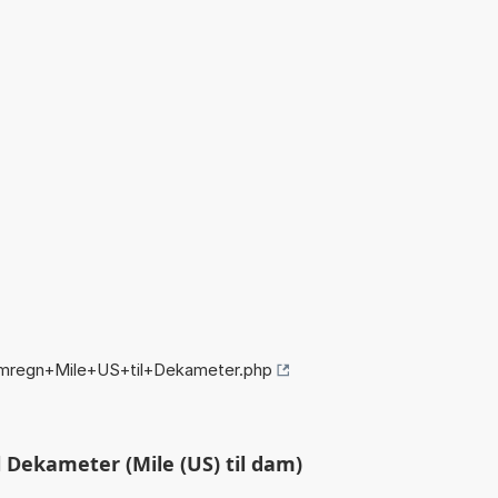
omregn+Mile+US+til+Dekameter.php
 Dekameter (Mile (US) til dam)