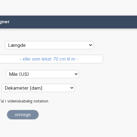
gner
:
Tal i videnskabelig notation