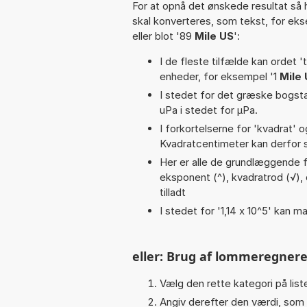
For at opnå det ønskede resultat så 
skal konverteres, som tekst, for ek
eller blot '89
Mile US
':
I de fleste tilfælde kan ordet '
enheder, for eksempel '1
Mile
I stedet for det græske bogsta
uPa i stedet for µPa.
I forkortelserne for 'kvadrat' o
Kvadratcentimeter kan derfor s
Her er alle de grundlæggende fu
eksponent (^), kvadratrod (√), di
tilladt
I stedet for '1,14 x 10^5' kan ma
eller: Brug af lommeregnere
Vælg den rette kategori på liste
Angiv derefter den værdi, som 