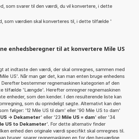
, som svarer til den værdi, du vil konvertere, i dette
, som værdien skal konverteres til, i dette tilfælde '
nne enhedsberegner til at konvertere Mile US
gt at indtaste den værdi, der skal omregnes, sammen med
7 Mile US'. Når man gør det, kan man enten bruge enhedens
det Derefter bestemmer regnemaskinen kategorien af den
tte tilfælde 'Længde'. Herefter omregner regnemaskinen
nte enheder, som den kender. I den resulterende liste kan
omregning, som du oprindeligt søgte. Alternativt kan den
om følger: '12 Mile US til dam' eller '90 Mile US to dam'
 US -> Dekameter
' eller '23
Mile US = dam
' eller '34
le US to Dekameter
'. For dette alternativ finder
lken enhed den originale værdi specifikt skal omregnes til.
man bruger, sparer regnemaskinen en for den besværlige