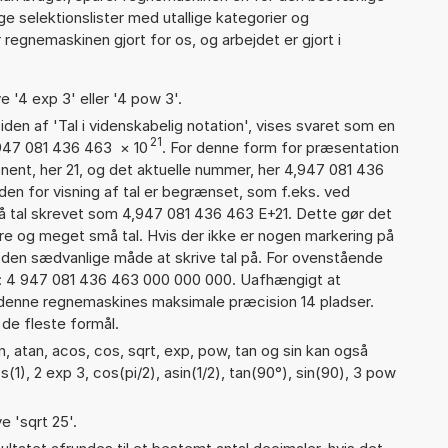
nge selektionslister med utallige kategorier og
regnemaskinen gjort for os, og arbejdet er gjort i
e '4 exp 3' eller '4 pow 3'.
iden af 'Tal i videnskabelig notation', vises svaret som en
21
,947 081 436 463
×
10
. For denne form for præsentation
onent, her 21, og det aktuelle nummer, her 4,947 081 436
den for visning af tal er begrænset, som f.eks. ved
 tal skrevet som 4,947 081 436 463 E+21. Dette gør det
re og meget små tal. Hvis der ikke er nogen markering på
å den sædvanlige måde at skrive tal på. For ovenstående
d: 4 947 081 436 463 000 000 000. Uafhængigt at
 denne regnemaskines maksimale præcision 14 pladser.
 de fleste formål.
, atan, acos, cos, sqrt, exp, pow, tan og sin kan også
1), 2 exp 3, cos(pi/2), asin(1/2), tan(90°), sin(90), 3 pow
e 'sqrt 25'.