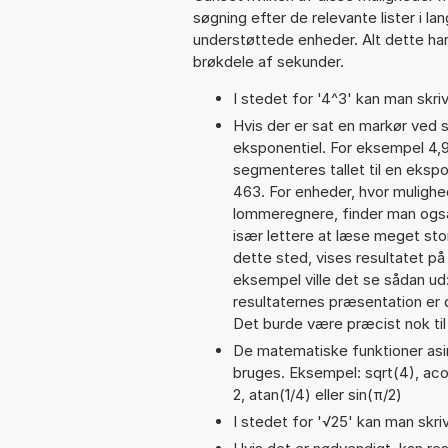
søgning efter de relevante lister i la
understøttede enheder. Alt dette har 
brøkdele af sekunder.
I stedet for '4^3' kan man skriv
Hvis der er sat en markør ved s
eksponentiel. For eksempel 4
segmenteres tallet til en eksp
463. For enheder, hvor mulighe
lommeregnere, finder man også
især lettere at læse meget sto
dette sted, vises resultatet p
eksempel ville det se sådan u
resultaternes præsentation er
Det burde være præcist nok til
De matematiske funktioner asin
bruges. Eksempel: sqrt(4), acos(
2, atan(1/4) eller sin(π/2)
I stedet for '√25' kan man skriv