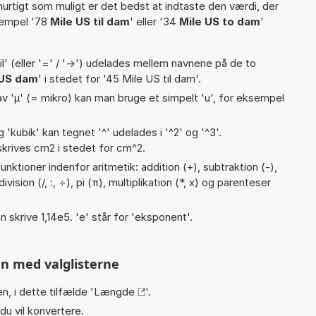
hurtigt som muligt er det bedst at indtaste den værdi, der
sempel '78
Mile US til dam
' eller '34
Mile US to dam
'
til' (eller '=' / '->') udelades mellem navnene på de to
 US dam
' i stedet for '45 Mile US til dam'.
v 'µ' (= mikro) kan man bruge et simpelt 'u', for eksempel
g 'kubik' kan tegnet '^' udelades i '^2' og '^3'.
krives cm2 i stedet for cm^2.
nktioner indenfor aritmetik: addition (+), subtraktion (-),
vision (/, :, ÷), pi (π), multiplikation (*, x) og parenteser
n skrive 1,14e5. 'e' står for 'eksponent'.
n med valglisterne
n, i dette tilfælde '
Længde
'.
du vil konvertere.