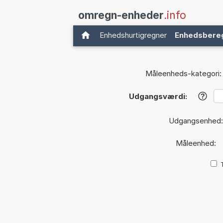
omregn-enheder
.info
Enhedshurtigregner
Enhedsbere
Måleenheds-kategori:
Udgangsværdi:
?
Udgangsenhed
Måleenhed: