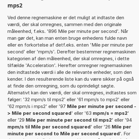
mps2
Ved denne regnemaskine er det muligt at indtaste den
værdi, der skal omregnes, sammen med den originale
måleenhed, f.eks. '896 Mile per minute per second'. Når
man gør det, kan man enten bruge enhedens fulde navn
eller en forkortelse af detf.eks. enten 'Mile per minute per
second' eller 'mpm/s'. Derefter bestemmer regnemaskinen
kategorien af den måleenhed, der skal omregnes, i dette
tilfælde 'Acceleration'. Herefter omregner regnemaskinen
den indtastede værdi i alle de relevante enheder, som den
kender. I den resulterende liste kan du være sikker på også
at finde den omregning, som du oprindeligt søgte.
Alternativt kan den værdi, der skal omregnes, indtastes som
følger: '32 mpm/s til mps2' eller '61 mpm/s to mps2' eller
'62 mpm/s i mps2' eller '97
Mile per minute per second -
> Mile per second squared
' eller '63
mpm/s = mps2
'
eller '29
Mile per minute per second til mps2
' eller '94
mpm/s til Mile per second squared
' eller '26
Mile per
minute per second to Mile per second squared
'. For