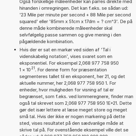
Også forskellige måleenheder kan parres direkte med
hinanden i omregningen. Det kan f.eks. se sådan ud:
'23 Mile per minute per second + 88 Mile per second
squared' eller '85mm x 51cm x 17dm = ? cm^3'. De på
denne måde kombinerede måleenheder skal
selvfølgelig passe sammen og give mening i den
pågældende kombination.
Hvis der er sat en markør ved siden af 'Tal i
videnskabelig notation', vises svaret som en
eksponentiel. For eksempel 2,068 977 758 950
21
1
×
10
. For denne form for præsentation
segmenteres tallet til en eksponent, her 21, og det
aktuelle nummer, her 2,068 977 758 950 1. For
enheder, hvor muligheden for visning af tal er
begrænset, som f.eks. ved lommeregnere, finder man
også tal skrevet som 2,068 977 758 950 1E+21. Dette
gør det især lettere at læse meget store og meget
små tal. Hvis der ikke er nogen markering på dette
sted, vises resultatet på den sædvanlige måde at
skrive tal på. For ovenstående eksempel ville det se