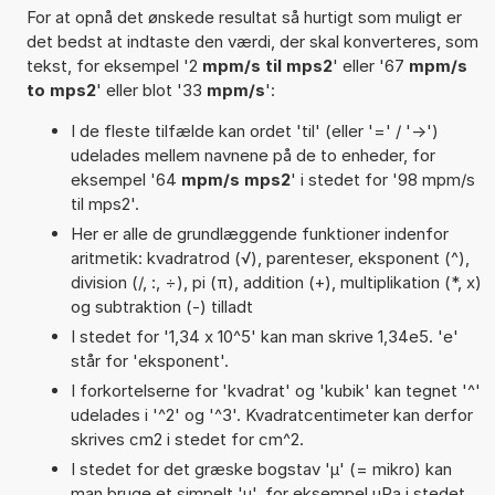
For at opnå det ønskede resultat så hurtigt som muligt er
det bedst at indtaste den værdi, der skal konverteres, som
tekst, for eksempel '2
mpm/s til mps2
' eller '67
mpm/s
to mps2
' eller blot '33
mpm/s
':
I de fleste tilfælde kan ordet 'til' (eller '=' / '->')
udelades mellem navnene på de to enheder, for
eksempel '64
mpm/s mps2
' i stedet for '98 mpm/s
til mps2'.
Her er alle de grundlæggende funktioner indenfor
aritmetik: kvadratrod (√), parenteser, eksponent (^),
division (/, :, ÷), pi (π), addition (+), multiplikation (*, x)
og subtraktion (-) tilladt
I stedet for '1,34 x 10^5' kan man skrive 1,34e5. 'e'
står for 'eksponent'.
I forkortelserne for 'kvadrat' og 'kubik' kan tegnet '^'
udelades i '^2' og '^3'. Kvadratcentimeter kan derfor
skrives cm2 i stedet for cm^2.
I stedet for det græske bogstav 'µ' (= mikro) kan
man bruge et simpelt 'u', for eksempel uPa i stedet