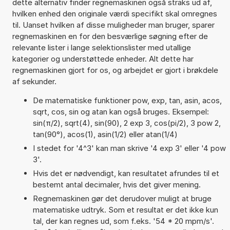
dette alternativ finder regnemaskinen også straks ud af,
hvilken enhed den originale værdi specifikt skal omregnes
til. Uanset hvilken af disse muligheder man bruger, sparer
regnemaskinen en for den besværlige søgning efter de
relevante lister i lange selektionslister med utallige
kategorier og understøttede enheder. Alt dette har
regnemaskinen gjort for os, og arbejdet er gjort i brøkdele
af sekunder.
De matematiske funktioner pow, exp, tan, asin, acos,
sqrt, cos, sin og atan kan også bruges. Eksempel:
sin(π/2), sqrt(4), sin(90), 2 exp 3, cos(pi/2), 3 pow 2,
tan(90°), acos(1), asin(1/2) eller atan(1/4)
I stedet for '4^3' kan man skrive '4 exp 3' eller '4 pow
3'.
Hvis det er nødvendigt, kan resultatet afrundes til et
bestemt antal decimaler, hvis det giver mening.
Regnemaskinen gør det derudover muligt at bruge
matematiske udtryk. Som et resultat er det ikke kun
tal, der kan regnes ud, som f.eks. '54 * 20 mpm/s'.