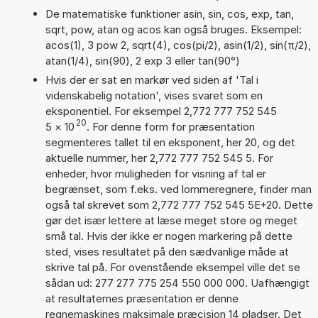
De matematiske funktioner asin, sin, cos, exp, tan,
sqrt, pow, atan og acos kan også bruges. Eksempel:
acos(1), 3 pow 2, sqrt(4), cos(pi/2), asin(1/2), sin(π/2),
atan(1/4), sin(90), 2 exp 3 eller tan(90°)
Hvis der er sat en markør ved siden af 'Tal i
videnskabelig notation', vises svaret som en
eksponentiel. For eksempel 2,772 777 752 545
20
5
×
10
. For denne form for præsentation
segmenteres tallet til en eksponent, her 20, og det
aktuelle nummer, her 2,772 777 752 545 5. For
enheder, hvor muligheden for visning af tal er
begrænset, som f.eks. ved lommeregnere, finder man
også tal skrevet som 2,772 777 752 545 5E+20. Dette
gør det især lettere at læse meget store og meget
små tal. Hvis der ikke er nogen markering på dette
sted, vises resultatet på den sædvanlige måde at
skrive tal på. For ovenstående eksempel ville det se
sådan ud: 277 277 775 254 550 000 000. Uafhængigt
at resultaternes præsentation er denne
regnemaskines maksimale præcision 14 pladser. Det