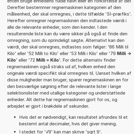
enten bruge enhedens fulde navn eller en forkortelse af det
Derefter bestemmer regnemaskinen kategorien af den
måleenhed, der skal omregnes, i dette tilfælde 'SI-præfiks'.
Herefter omregner regnemaskinen den indtastede værdi i
alle de relevante enheder, som den kender. I den
resulterende liste kan du være sikker på også at finde den
omregning, som du oprindeligt søgte. Alternativt kan den
værdi, der skal omregnes, indtastes som følger: '86 Milli til
Kilo' eller '52 Milli to Kilo' eller '53 Milli i Kilo' eller '79
Milli ->
Kilo
' eller '72
Milli = Kilo
'. For dette alternativ finder
regnemaskinen også straks ud af, hvilken enhed den
originale værdi specifikt skal omregnes til. Uanset hvilken af
disse muligheder man bruger, sparer regnemaskinen en for
den besværlige søgning efter de relevante lister i lange
selektionslister med utallige kategorier og understøttede
enheder. Alt dette har regnemaskinen gjort for os, og
arbejdet er gjort i brøkdele af sekunder.
Hvis det er nødvendigt, kan resultatet afrundes til et
bestemt antal decimaler, hvis det giver mening.
I stedet for '√9' kan man skrive 'sqrt 9'.