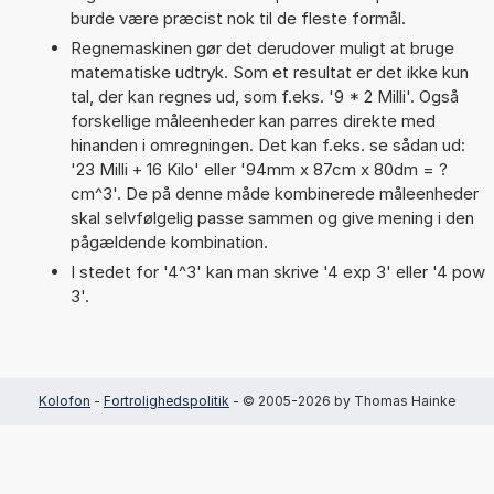
burde være præcist nok til de fleste formål.
Regnemaskinen gør det derudover muligt at bruge
matematiske udtryk. Som et resultat er det ikke kun
tal, der kan regnes ud, som f.eks. '9 * 2 Milli'. Også
forskellige måleenheder kan parres direkte med
hinanden i omregningen. Det kan f.eks. se sådan ud:
'23 Milli + 16 Kilo' eller '94mm x 87cm x 80dm = ?
cm^3'. De på denne måde kombinerede måleenheder
skal selvfølgelig passe sammen og give mening i den
pågældende kombination.
I stedet for '4^3' kan man skrive '4 exp 3' eller '4 pow
3'.
Kolofon
-
Fortrolighedspolitik
- © 2005-2026 by Thomas Hainke