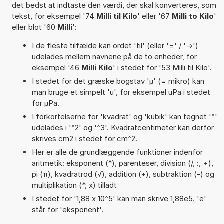
det bedst at indtaste den værdi, der skal konverteres, som
tekst, for eksempel '74
Milli til Kilo
' eller '67
Milli to Kilo
'
eller blot '60
Milli
':
I de fleste tilfælde kan ordet 'til' (eller '=' / '->')
udelades mellem navnene på de to enheder, for
eksempel '46
Milli Kilo
' i stedet for '53 Milli til Kilo'.
I stedet for det græske bogstav 'µ' (= mikro) kan
man bruge et simpelt 'u', for eksempel uPa i stedet
for µPa.
I forkortelserne for 'kvadrat' og 'kubik' kan tegnet '^'
udelades i '^2' og '^3'. Kvadratcentimeter kan derfor
skrives cm2 i stedet for cm^2.
Her er alle de grundlæggende funktioner indenfor
aritmetik: eksponent (^), parenteser, division (/, :, ÷),
pi (π), kvadratrod (√), addition (+), subtraktion (-) og
multiplikation (*, x) tilladt
I stedet for '1,88 x 10^5' kan man skrive 1,88e5. 'e'
står for 'eksponent'.