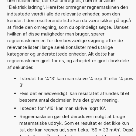
den måleenhed, der skal omregnes, i dette tilfælde
'Elektrisk ladning'. Herefter omregner regnemaskinen den
indtastede værdi i alle de relevante enheder, som den
kender. I den resulterende liste kan du være sikker på også
at finde den omregning, som du oprindeligt søgte. Uanset
hvilken af disse muligheder man bruger, sparer
regnemaskinen en for den besværlige søgning efter de
relevante lister i lange selektionslister med utallige
kategorier og understøttede enheder. Alt dette har
regnemaskinen gjort for os, og arbejdet er gjort i brøkdele
af sekunder.
I stedet for '4^3' kan man skrive '4 exp 3' eller '4 pow
3'.
Hvis det er nødvendigt, kan resultatet afrundes til et
bestemt antal decimaler, hvis det giver mening.
I stedet for '√16' kan man skrive 'sqrt 16'.
Regnemaskinen gør det derudover muligt at bruge
matematiske udtryk. Som et resultat er det ikke kun
tal, der kan regnes ud, som f.eks. '59 * 33 mAh'. Også