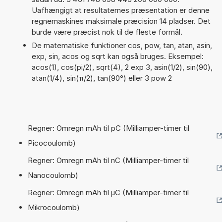
Uafhængigt at resultaternes præsentation er denne
regnemaskines maksimale præcision 14 pladser. Det
burde være præcist nok til de fleste formål.
De matematiske funktioner cos, pow, tan, atan, asin,
exp, sin, acos og sqrt kan også bruges. Eksempel:
acos(1), cos(pi/2), sqrt(4), 2 exp 3, asin(1/2), sin(90),
atan(1/4), sin(π/2), tan(90°) eller 3 pow 2
Regner: Omregn mAh til pC (Milliamper-timer til
Picocoulomb)
Regner: Omregn mAh til nC (Milliamper-timer til
Nanocoulomb)
Regner: Omregn mAh til µC (Milliamper-timer til
Mikrocoulomb)