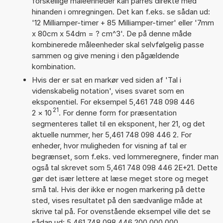
forskellige måleenheder kan parres direkte med
hinanden i omregningen. Det kan f.eks. se sådan ud:
'12 Milliamper-timer + 85 Milliamper-timer' eller '7mm
x 80cm x 54dm = ? cm^3'. De på denne måde
kombinerede måleenheder skal selvfølgelig passe
sammen og give mening i den pågældende
kombination.
Hvis der er sat en markør ved siden af 'Tal i
videnskabelig notation', vises svaret som en
eksponentiel. For eksempel 5,461 748 098 446
21
2
×
10
. For denne form for præsentation
segmenteres tallet til en eksponent, her 21, og det
aktuelle nummer, her 5,461 748 098 446 2. For
enheder, hvor muligheden for visning af tal er
begrænset, som f.eks. ved lommeregnere, finder man
også tal skrevet som 5,461 748 098 446 2E+21. Dette
gør det især lettere at læse meget store og meget
små tal. Hvis der ikke er nogen markering på dette
sted, vises resultatet på den sædvanlige måde at
skrive tal på. For ovenstående eksempel ville det se
sådan ud: 5 461 748 098 446 200 000 000.