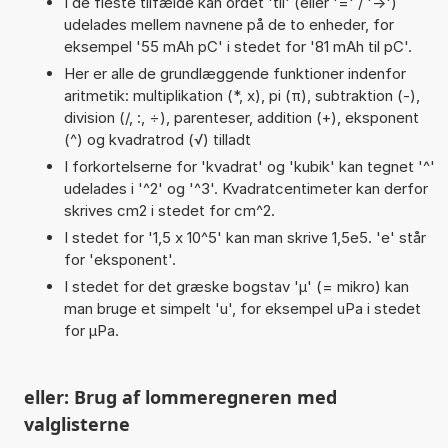
I de fleste tilfælde kan ordet 'til' (eller '=' / '->')
udelades mellem navnene på de to enheder, for
eksempel '55 mAh pC' i stedet for '81 mAh til pC'.
Her er alle de grundlæggende funktioner indenfor
aritmetik: multiplikation (*, x), pi (π), subtraktion (-),
division (/, :, ÷), parenteser, addition (+), eksponent
(^) og kvadratrod (√) tilladt
I forkortelserne for 'kvadrat' og 'kubik' kan tegnet '^'
udelades i '^2' og '^3'. Kvadratcentimeter kan derfor
skrives cm2 i stedet for cm^2.
I stedet for '1,5 x 10^5' kan man skrive 1,5e5. 'e' står
for 'eksponent'.
I stedet for det græske bogstav 'µ' (= mikro) kan
man bruge et simpelt 'u', for eksempel uPa i stedet
for µPa.
eller: Brug af lommeregneren med
valglisterne