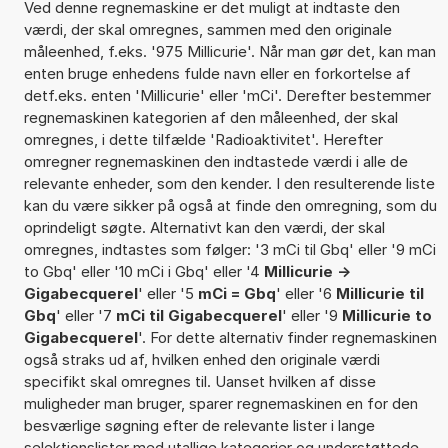
Ved denne regnemaskine er det muligt at indtaste den
værdi, der skal omregnes, sammen med den originale
måleenhed, f.eks. '975 Millicurie'. Når man gør det, kan man
enten bruge enhedens fulde navn eller en forkortelse af
detf.eks. enten 'Millicurie' eller 'mCi'. Derefter bestemmer
regnemaskinen kategorien af den måleenhed, der skal
omregnes, i dette tilfælde 'Radioaktivitet'. Herefter
omregner regnemaskinen den indtastede værdi i alle de
relevante enheder, som den kender. I den resulterende liste
kan du være sikker på også at finde den omregning, som du
oprindeligt søgte. Alternativt kan den værdi, der skal
omregnes, indtastes som følger: '3 mCi til Gbq' eller '9 mCi
to Gbq' eller '10 mCi i Gbq' eller '4
Millicurie ->
Gigabecquerel
' eller '5
mCi = Gbq
' eller '6
Millicurie til
Gbq
' eller '7
mCi til Gigabecquerel
' eller '9
Millicurie to
Gigabecquerel
'. For dette alternativ finder regnemaskinen
også straks ud af, hvilken enhed den originale værdi
specifikt skal omregnes til. Uanset hvilken af disse
muligheder man bruger, sparer regnemaskinen en for den
besværlige søgning efter de relevante lister i lange
selektionslister med utallige kategorier og understøttede