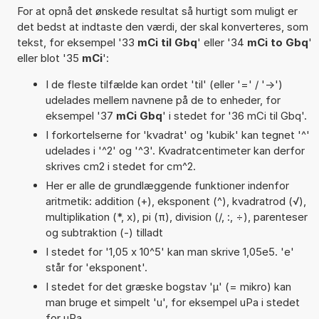
For at opnå det ønskede resultat så hurtigt som muligt er
det bedst at indtaste den værdi, der skal konverteres, som
tekst, for eksempel '33
mCi til Gbq
' eller '34
mCi to Gbq
'
eller blot '35
mCi
':
I de fleste tilfælde kan ordet 'til' (eller '=' / '->')
udelades mellem navnene på de to enheder, for
eksempel '37
mCi Gbq
' i stedet for '36 mCi til Gbq'.
I forkortelserne for 'kvadrat' og 'kubik' kan tegnet '^'
udelades i '^2' og '^3'. Kvadratcentimeter kan derfor
skrives cm2 i stedet for cm^2.
Her er alle de grundlæggende funktioner indenfor
aritmetik: addition (+), eksponent (^), kvadratrod (√),
multiplikation (*, x), pi (π), division (/, :, ÷), parenteser
og subtraktion (-) tilladt
I stedet for '1,05 x 10^5' kan man skrive 1,05e5. 'e'
står for 'eksponent'.
I stedet for det græske bogstav 'µ' (= mikro) kan
man bruge et simpelt 'u', for eksempel uPa i stedet
for µPa.