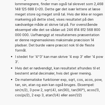
lommeregnere, finder man også tal skrevet som 2,468
148 125 688 E+20. Dette gør det især lettere at læse
meget store og meget små tal. Hvis der ikke er nogen
markering på dette sted, vises resultatet på den
sædvanlige måde at skrive tal på. For ovenstående
eksempel ville det se sådan ud: 246 814 812 568 800
000 000. Uafhængigt at resultaternes præsentation
er denne regnemaskines maksimale præcision 14
pladser. Det burde være præcist nok til de fleste
formål.
I stedet for '4^3' kan man skrive '4 exp 3' eller '4 pow
3'.
Hvis det er nødvendigt, kan resultatet afrundes til et
bestemt antal decimaler, hvis det giver mening.
De matematiske funktioner exp, sqrt, cos, acos, pow,
tan, sin, atan og asin kan også bruges. Eksempel:
sin(π/2), 3 pow 2, sqrt(4), sin(90), tan(90°), acos(1),
cos(pi/2), 2 exp 3, atan(1/4) eller asin(1/2)