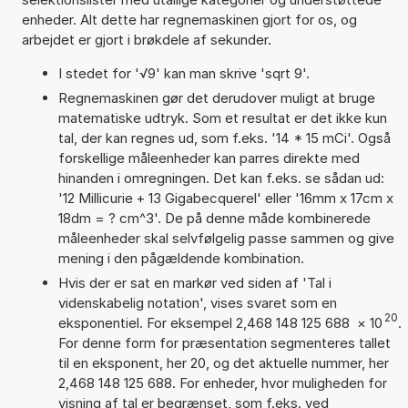
enheder. Alt dette har regnemaskinen gjort for os, og
arbejdet er gjort i brøkdele af sekunder.
I stedet for '√9' kan man skrive 'sqrt 9'.
Regnemaskinen gør det derudover muligt at bruge
matematiske udtryk. Som et resultat er det ikke kun
tal, der kan regnes ud, som f.eks. '14 * 15 mCi'. Også
forskellige måleenheder kan parres direkte med
hinanden i omregningen. Det kan f.eks. se sådan ud:
'12 Millicurie + 13 Gigabecquerel' eller '16mm x 17cm x
18dm = ? cm^3'. De på denne måde kombinerede
måleenheder skal selvfølgelig passe sammen og give
mening i den pågældende kombination.
Hvis der er sat en markør ved siden af 'Tal i
videnskabelig notation', vises svaret som en
20
eksponentiel. For eksempel 2,468 148 125 688
×
10
.
For denne form for præsentation segmenteres tallet
til en eksponent, her 20, og det aktuelle nummer, her
2,468 148 125 688. For enheder, hvor muligheden for
visning af tal er begrænset, som f.eks. ved