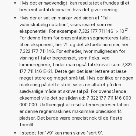
Hvis det er nødvendigt, kan resultatet afrundes til et
bestemt antal decimaler, hvis det giver mening.
Hvis der er sat en markør ved siden af 'Tal i
videnskabelig notation', vises svaret som en
21
eksponentiel. For eksempel 7,322 177 711 146
×
10
.
For denne form for præsentation segmenteres tallet
til en eksponent, her 21, og det aktuelle nummer, her
7,322 177 711 146. For enheder, hvor muligheden for
visning af tal er begrænset, som f.eks. ved
lommeregnere, finder man også tal skrevet som 7,322
177 711 146 E+21. Dette gør det især lettere at læse
meget store og meget små tal. Hvis der ikke er nogen
markering på dette sted, vises resultatet på den
sædvanlige måde at skrive tal på. For ovenstående
eksempel ville det se sådan ud: 7 322 177 711 146 000
000 000. Uafhængigt at resultaternes præsentation
er denne regnemaskines maksimale præcision 14
pladser. Det burde være præcist nok til de fleste
formål.
I stedet for '√9' kan man skrive 'sqrt 9'.