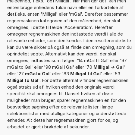
måleenhed, f.eks. '851 Milligal'. Når man gør det, kan man
enten bruge enhedens fulde navn eller en forkortelse af
detf.eks. enten 'Milligal' eller 'mGal'. Derefter bestemmer
regnemaskinen kategorien af den måleenhed, der skal
omregnes, i dette tilfælde 'Acceleration'. Herefter
omregner regnemaskinen den indtastede værdi i alle de
relevante enheder, som den kender. I den resulterende liste
kan du være sikker på også at finde den omregning, som du
oprindeligt søgte. Alternativt kan den værdi, der skal
omregnes, indtastes som følger: '14 mGal til Gal' eller '97
mGal to Gal' eller '98 mGal i Gal' eller '70
Milligal -> Gal
'
eller '27
mGal = Gal
' eller '83
Milligal til Gal
' eller '53
Milligal to Gal
'. For dette alternativ finder regnemaskinen
også straks ud af, hvilken enhed den originale værdi
specifikt skal omregnes til. Uanset hvilken af disse
muligheder man bruger, sparer regnemaskinen en for den
besværlige søgning efter de relevante lister i lange
selektionslister med utallige kategorier og understøttede
enheder. Alt dette har regnemaskinen gjort for os, og
arbejdet er gjort i brøkdele af sekunder.