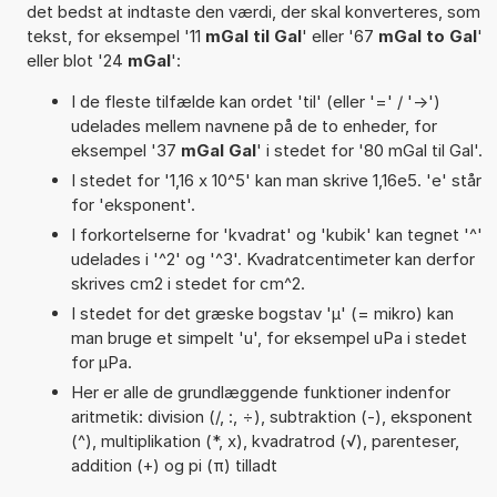
det bedst at indtaste den værdi, der skal konverteres, som
tekst, for eksempel '11
mGal til Gal
' eller '67
mGal to Gal
'
eller blot '24
mGal
':
I de fleste tilfælde kan ordet 'til' (eller '=' / '->')
udelades mellem navnene på de to enheder, for
eksempel '37
mGal Gal
' i stedet for '80 mGal til Gal'.
I stedet for '1,16 x 10^5' kan man skrive 1,16e5. 'e' står
for 'eksponent'.
I forkortelserne for 'kvadrat' og 'kubik' kan tegnet '^'
udelades i '^2' og '^3'. Kvadratcentimeter kan derfor
skrives cm2 i stedet for cm^2.
I stedet for det græske bogstav 'µ' (= mikro) kan
man bruge et simpelt 'u', for eksempel uPa i stedet
for µPa.
Her er alle de grundlæggende funktioner indenfor
aritmetik: division (/, :, ÷), subtraktion (-), eksponent
(^), multiplikation (*, x), kvadratrod (√), parenteser,
addition (+) og pi (π) tilladt