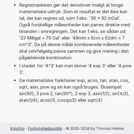
Regnemaskinen gør det derudover muligt at bruge
matematiske udtryk. Som et resultat er det ikke kun
tal, der kan regnes ud, som f.eks. '36 * 92 mGal'.
Også forskellige måleenheder kan parres direkte med
hinanden i omregningen. Det kan f.eks. se sådan ud:
'23 Milligal + 79 Gal' eller '49mm x 6cm x 62dm = ?
cm^3'. De på denne måde kombinerede måleenheder
skal selvfølgelig passe sammen og give mening i den
pågældende kombination.
I stedet for '4^3' kan man skrive '4 exp 3' eller '4 pow
3'.
De matematiske funktioner exp, acos, tan, atan, cos,
sqrt, asin, pow og sin kan også bruges. Eksempel:
sin(90), 3 pow 2, tan(90°), 2 exp 3, asin(1/2), sin(π/2),
atan(1/4), acos(1), cos(pi/2) eller sqrt(4)
Kolofon
-
Fortrolighedspolitik
- © 2005-2026 by Thomas Hainke