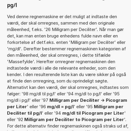
pg/l
Ved denne regnemaskine er det muligt at indtaste den
værdi, der skal omregnes, sammen med den originale
måleenhed, f.eks. '26 Milligram per Deciliter'. Når man gør
det, kan man enten bruge enhedens fulde navn eller en
forkortelse af detf.eks. enten 'Milligram per Deciliter' eller
'mg/dl'. Derefter bestemmer regnemaskinen kategorien af
den måleenhed, der skal omregnes, i dette tilfælde
'Massefylde'. Herefter omregner regnemaskinen den
indtastede værdi i alle de relevante enheder, som den
kender. I den resulterende liste kan du være sikker på også
at finde den omregning, som du oprindeligt søgte.
Alternativt kan den værdi, der skal omregnes, indtastes som
følger: '98 mg/dl til pg/l' eller '94 mg/dl to pg/l' eller '95
mg/dl i pg/l' eller '97
Milligram per Deciliter -> Picogram
per Liter
' eller '96
mg/dl = pg/l
' eller '95
Milligram per
Deciliter til pg/l
' eller '94
mg/dl til Picogram per Liter
'
eller '92
Milligram per Deciliter to Picogram per Liter
'.
For dette alternativ finder regnemaskinen også straks ud af,