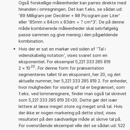
Også forskellige måleenheder kan parres direkte med
hinanden i omregningen. Det kan f.eks. se sådan ud:
'89 Milligram per Deciliter + 88 Picogram per Liter'
eller '85mm x 84cm x 83dm = ? cm^3'. De på denne
måde kombinerede måleenheder skal selvfølgelig
passe sammen og give mening i den pågældende
kombination.
Hvis der er sat en markør ved siden af 'Tal i
videnskabelig notation', vises svaret som en
eksponentiel. For eksempel 5,221 333 285 819
20
2
×
10
. For denne form for præsentation
segmenteres tallet til en eksponent, her 20, og det
aktuelle nummer, her 5,221 333 285 819 2. For enheder,
hvor muligheden for visning af tal er begrænset, som
f.eks. ved lommeregnere, finder man også tal skrevet
som 5,221 333 285 819 2E+20. Dette gør det især
lettere at læse meget store og meget små tal. Hvis
der ikke er nogen markering på dette sted, vises
resultatet på den sædvanlige måde at skrive tal på.
For ovenstående eksempel ville det se sådan ud: 522