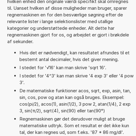
hvilken enhed den originale værdi specifikt skal omregnes
til. Uanset hvilken af disse muligheder man bruger, sparer
regnemaskinen en for den besværlige søgning efter de
relevante lister i lange selektionslister med utallige
kategorier og understøttede enheder. Alt dette har
regnemaskinen gjort for os, og arbejdet er gjort i brøkdele
af sekunder.
Hvis det er nødvendigt, kan resultatet afrundes til et
bestemt antal decimaler, hvis det giver mening.
I stedet for '√16' kan man skrive 'sqrt 16'.
I stedet for '4^3' kan man skrive '4 exp 3' eller '4 pow
3'.
De matematiske funktioner acos, sqrt, exp, asin, tan,
sin, cos, pow og atan kan også bruges. Eksempel:
cos(pi/2), acos(1), asin(1/2), 3 pow 2, atan(1/4), 2 exp
3, sin(π/2), sqrt(4), sin(90) eller tan(90°)
Regnemaskinen gør det derudover muligt at bruge
matematiske udtryk. Som et resultat er det ikke kun
tal, der kan regnes ud, som f.eks. '87 * 86 mg/dl'.