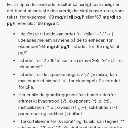
For at opnå det ønskede resultat så hurtigt som muligt er
det bedst at indtaste den værdi, der skal konverteres, som
tekst, for eksempel '68
mg/dl til pg/l
' eller '67
mg/dl to
pg/l
' eller blot '66
mg/dl
':
I de fleste tilfælde kan ordet 'til' (eller '=' / '->')
udelades mellem navnene på de to enheder, for
eksempel '64
mg/dl pg/l
' i stedet for '65 mg/dl til
pg/l'.
I stedet for '2 x 10^5' kan man skrive 2e5. 'e' står for
'eksponent'.
I stedet for det græske bogstav 'µ' (= mikro) kan
man bruge et simpelt 'u', for eksempel uPa i stedet
for µPa.
Her er alle de grundlæggende funktioner indenfor
aritmetik: kvadratrod (√), eksponent (^), pi (π),
multiplikation (*, x), division (/, :, ÷), subtraktion (-),
parenteser og addition (+) tilladt
I forkortelserne for 'kvadrat' og 'kubik' kan tegnet '^'
udelades i '^2' og '^3'. Kvadratcentimeter kan derfor