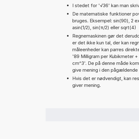
I stedet for '√36' kan man skriv
De matematiske funktioner pow,
bruges. Eksempel: sin(90), 2 ex
asin(1/2), sin(π/2) eller sqrt(4)
Regnemaskinen gør det derudov
er det ikke kun tal, der kan re
måleenheder kan parres direkte
'89 Milligram per Kubikmeter 
cm^3'. De på denne måde komb
give mening i den pågældende 
Hvis det er nødvendigt, kan res
giver mening.