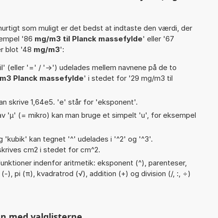
hurtigt som muligt er det bedst at indtaste den værdi, der
sempel '86
mg/m3 til Planck massefylde
' eller '67
ler blot '48
mg/m3
':
til' (eller '=' / '->') udelades mellem navnene på de to
m3 Planck massefylde
' i stedet for '29 mg/m3 til
an skrive 1,64e5. 'e' står for 'eksponent'.
v 'µ' (= mikro) kan man bruge et simpelt 'u', for eksempel
g 'kubik' kan tegnet '^' udelades i '^2' og '^3'.
krives cm2 i stedet for cm^2.
unktioner indenfor aritmetik: eksponent (^), parenteser,
 (-), pi (π), kvadratrod (√), addition (+) og division (/, :, ÷)
n med valglisterne