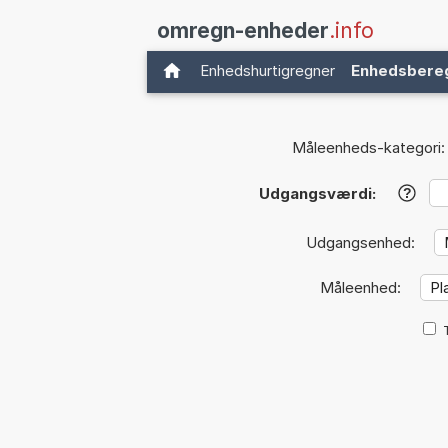
omregn-enheder
.info
Enhedshurtigregner
Enhedsbere
Måleenheds-kategori:
Udgangsværdi:
?
Udgangsenhed:
Måleenhed: