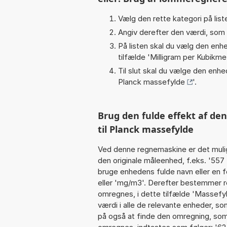
Vælg den rette kategori på liste
Angiv derefter den værdi, som 
På listen skal du vælg den enhed
tilfælde '
Milligram per Kubikm
Til slut skal du vælge den enhed
Planck massefylde
'.
Brug den fulde effekt af d
til Planck massefylde
Ved denne regnemaskine er det muli
den originale måleenhed, f.eks. '557
bruge enhedens fulde navn eller en f
eller 'mg/m3'. Derefter bestemmer 
omregnes, i dette tilfælde 'Massef
værdi i alle de relevante enheder, so
på også at finde den omregning, som 