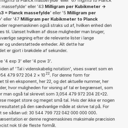
 mg/m3 til Planck massefylde' eller '67 mg/m3 to Planck
k massefylde' eller '43
Milligram per Kubikmeter ->
3 = Planck massefylde
' eller '5
Milligram per
e
' eller '47
Milligram per Kubikmeter to Planck
 finder regnemaskinen også straks ud af, hvilken enhed den
es til. Uanset hvilken af disse muligheder man bruger,
ærlige søgning efter de relevante lister i lange
ier og understøttede enheder. Alt dette har
et er gjort i brøkdele af sekunder.
e '4 exp 3' eller '4 pow 3'.
iden af 'Tal i videnskabelig notation', vises svaret som en
22
054 479 972 204 2
×
10
. For denne form for
t til en eksponent, her 22, og det aktuelle nummer, her
er, hvor muligheden for visning af tal er begrænset, som
er man også tal skrevet som 3,054 479 972 204 2E+22.
læse meget store og meget små tal. Hvis der ikke er nogen
resultatet på den sædvanlige måde at skrive tal på. For
t se sådan ud: 30 544 799 722 042 000 000 000.
præsentation er denne regnemaskines maksimale præcision
ist nok til de fleste formål.