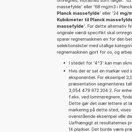
omregnes, indtastes som følger: '62
massefylde' eller '68 mg/m3 i Planc
Planck massefylde
' eller '24
mg/m
Kubikmeter til Planck massefyld
massefylde
'. For dette alternativ
originale værdi specifikt skal omregn
sparer regnemaskinen en for den besv
selektionslister med utallige kategor
regnemaskinen gjort for os, og arbejd
I stedet for '4^3' kan man skriv
Hvis der er sat en markør ved s
eksponentiel. For eksempel 3,
præsentation segmenteres talle
3,054 479 972 204 2. For enhed
f.eks. ved lommeregnere, find
Dette gør det især lettere at 
markering på dette sted, vises 
ovenstående eksempel ville de
Uafhængigt at resultaternes 
14 pladser. Det burde være præc