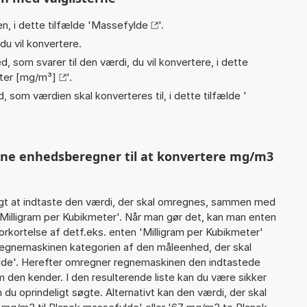
n, i dette tilfælde '
Massefylde
'.
du vil konvertere.
, som svarer til den værdi, du vil konvertere, i dette
eter [mg/m³]
'.
, som værdien skal konverteres til, i dette tilfælde '
enne enhedsberegner til at konvertere mg/m3
gt at indtaste den værdi, der skal omregnes, sammen med
 Milligram per Kubikmeter'. Når man gør det, kan man enten
orkortelse af detf.eks. enten 'Milligram per Kubikmeter'
regnemaskinen kategorien af den måleenhed, der skal
ylde'. Herefter omregner regnemaskinen den indtastede
m den kender. I den resulterende liste kan du være sikker
du oprindeligt søgte. Alternativt kan den værdi, der skal