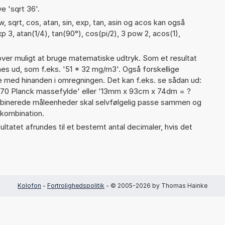
e 'sqrt 36'.
 sqrt, cos, atan, sin, exp, tan, asin og acos kan også
p 3, atan(1/4), tan(90°), cos(pi/2), 3 pow 2, acos(1),
er muligt at bruge matematiske udtryk. Som et resultat
gnes ud, som f.eks. '51 * 32 mg/m3'. Også forskellige
 med hinanden i omregningen. Det kan f.eks. se sådan ud:
+ 70 Planck massefylde' eller '13mm x 93cm x 74dm = ?
inerede måleenheder skal selvfølgelig passe sammen og
kombination.
ultatet afrundes til et bestemt antal decimaler, hvis det
Kolofon
-
Fortrolighedspolitik
- © 2005-2026 by Thomas Hainke