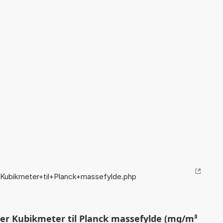
+Kubikmeter+til+Planck+massefylde.php
er Kubikmeter til Planck massefylde (mg/m³