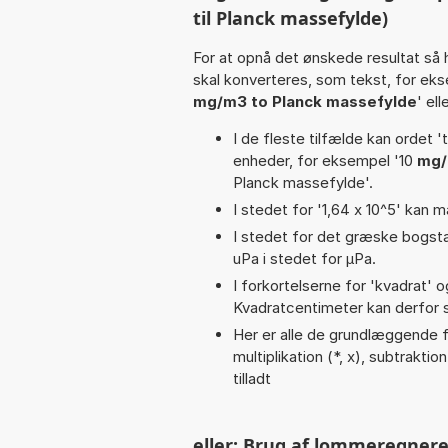
til Planck massefylde)
For at opnå det ønskede resultat så 
skal konverteres, som tekst, for ek
mg/m3 to Planck massefylde
' el
I de fleste tilfælde kan ordet '
enheder, for eksempel '10
mg/
Planck massefylde'.
I stedet for '1,64 x 10^5' kan m
I stedet for det græske bogsta
uPa i stedet for µPa.
I forkortelserne for 'kvadrat' o
Kvadratcentimeter kan derfor s
Her er alle de grundlæggende f
multiplikation (*, x), subtraktion
tilladt
eller: Brug af lommeregnere