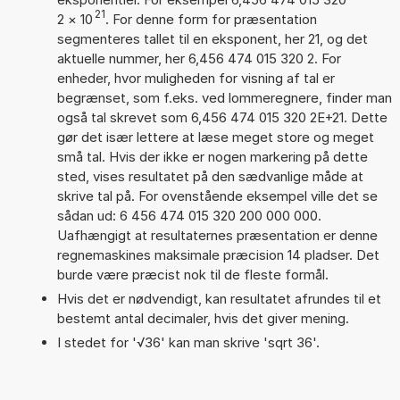
21
2
×
10
. For denne form for præsentation
segmenteres tallet til en eksponent, her 21, og det
aktuelle nummer, her 6,456 474 015 320 2. For
enheder, hvor muligheden for visning af tal er
begrænset, som f.eks. ved lommeregnere, finder man
også tal skrevet som 6,456 474 015 320 2E+21. Dette
gør det især lettere at læse meget store og meget
små tal. Hvis der ikke er nogen markering på dette
sted, vises resultatet på den sædvanlige måde at
skrive tal på. For ovenstående eksempel ville det se
sådan ud: 6 456 474 015 320 200 000 000.
Uafhængigt at resultaternes præsentation er denne
regnemaskines maksimale præcision 14 pladser. Det
burde være præcist nok til de fleste formål.
Hvis det er nødvendigt, kan resultatet afrundes til et
bestemt antal decimaler, hvis det giver mening.
I stedet for '√36' kan man skrive 'sqrt 36'.