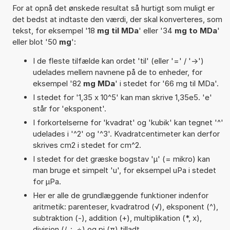
For at opnå det ønskede resultat så hurtigt som muligt er
det bedst at indtaste den værdi, der skal konverteres, som
tekst, for eksempel '18
mg til MDa
' eller '34
mg to MDa
'
eller blot '50
mg
':
I de fleste tilfælde kan ordet 'til' (eller '=' / '->')
udelades mellem navnene på de to enheder, for
eksempel '82
mg MDa
' i stedet for '66 mg til MDa'.
I stedet for '1,35 x 10^5' kan man skrive 1,35e5. 'e'
står for 'eksponent'.
I forkortelserne for 'kvadrat' og 'kubik' kan tegnet '^'
udelades i '^2' og '^3'. Kvadratcentimeter kan derfor
skrives cm2 i stedet for cm^2.
I stedet for det græske bogstav 'µ' (= mikro) kan
man bruge et simpelt 'u', for eksempel uPa i stedet
for µPa.
Her er alle de grundlæggende funktioner indenfor
aritmetik: parenteser, kvadratrod (√), eksponent (^),
subtraktion (-), addition (+), multiplikation (*, x),
division (/, :, ÷) og pi (π) tilladt