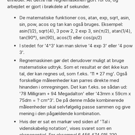
arbejdet er gjort i brøkdele af sekunder.
De matematiske funktioner cos, atan, exp, sqrt, asin,
sin, pow, acos og tan kan også bruges. Eksempel:
asin(1/2), sqrt(4), 3 pow 2, 2 exp 3, sin(π/2), atan(1/4),
tan(90°), sin(90), acos(1) eller cos(pi/2)
I stedet for '4^3' kan man skrive '4 exp 3' eller '4 pow
3'.
Regnemaskinen gør det derudover muligt at bruge
matematiske udtryk. Som et resultat er det ikke kun
tal, der kan regnes ud, som f.eks. '11 * 27 mg'. Også
forskellige måleenheder kan parres direkte med
hinanden i omregningen. Det kan f.eks. se sådan ud:
'78 Milligram + 94 Megadalton' eller '43mm x 59cm x
75dm = ? cm^3'. De på denne måde kombinerede
måleenheder skal selvfølgelig passe sammen og give
mening i den pågældende kombination.
Hvis der er sat en markør ved siden af 'Tal i
videnskabelig notation', vises svaret som en
eksponentiel. For eksempel 6,456 474 015 320