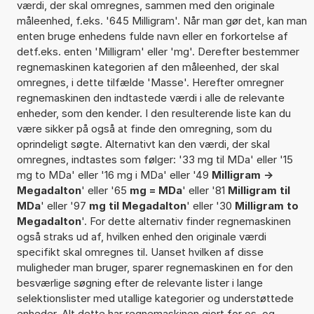
værdi, der skal omregnes, sammen med den originale
måleenhed, f.eks. '645 Milligram'. Når man gør det, kan man
enten bruge enhedens fulde navn eller en forkortelse af
detf.eks. enten 'Milligram' eller 'mg'. Derefter bestemmer
regnemaskinen kategorien af den måleenhed, der skal
omregnes, i dette tilfælde 'Masse'. Herefter omregner
regnemaskinen den indtastede værdi i alle de relevante
enheder, som den kender. I den resulterende liste kan du
være sikker på også at finde den omregning, som du
oprindeligt søgte. Alternativt kan den værdi, der skal
omregnes, indtastes som følger: '33 mg til MDa' eller '15
mg to MDa' eller '16 mg i MDa' eller '49
Milligram ->
Megadalton
' eller '65
mg = MDa
' eller '81
Milligram til
MDa
' eller '97
mg til Megadalton
' eller '30
Milligram to
Megadalton
'. For dette alternativ finder regnemaskinen
også straks ud af, hvilken enhed den originale værdi
specifikt skal omregnes til. Uanset hvilken af disse
muligheder man bruger, sparer regnemaskinen en for den
besværlige søgning efter de relevante lister i lange
selektionslister med utallige kategorier og understøttede
enheder. Alt dette har regnemaskinen gjort for os, og