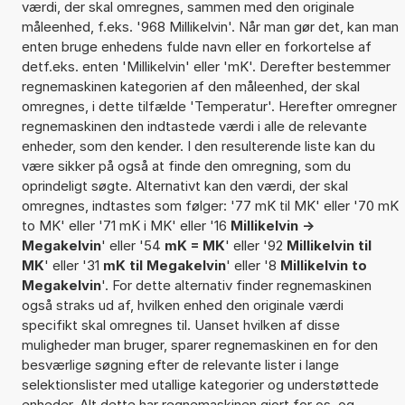
værdi, der skal omregnes, sammen med den originale
måleenhed, f.eks. '968 Millikelvin'. Når man gør det, kan man
enten bruge enhedens fulde navn eller en forkortelse af
detf.eks. enten 'Millikelvin' eller 'mK'. Derefter bestemmer
regnemaskinen kategorien af den måleenhed, der skal
omregnes, i dette tilfælde 'Temperatur'. Herefter omregner
regnemaskinen den indtastede værdi i alle de relevante
enheder, som den kender. I den resulterende liste kan du
være sikker på også at finde den omregning, som du
oprindeligt søgte. Alternativt kan den værdi, der skal
omregnes, indtastes som følger: '77 mK til MK' eller '70 mK
to MK' eller '71 mK i MK' eller '16
Millikelvin ->
Megakelvin
' eller '54
mK = MK
' eller '92
Millikelvin til
MK
' eller '31
mK til Megakelvin
' eller '8
Millikelvin to
Megakelvin
'. For dette alternativ finder regnemaskinen
også straks ud af, hvilken enhed den originale værdi
specifikt skal omregnes til. Uanset hvilken af disse
muligheder man bruger, sparer regnemaskinen en for den
besværlige søgning efter de relevante lister i lange
selektionslister med utallige kategorier og understøttede
enheder. Alt dette har regnemaskinen gjort for os, og