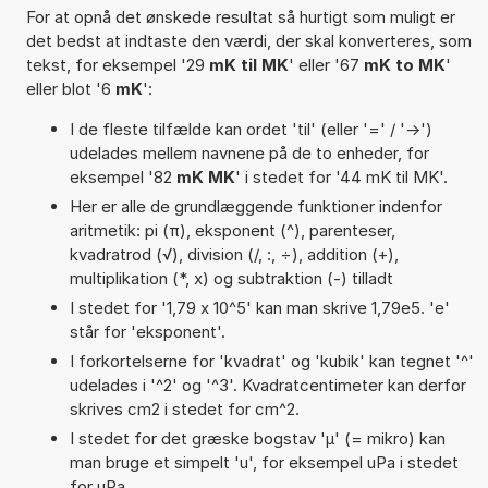
For at opnå det ønskede resultat så hurtigt som muligt er
det bedst at indtaste den værdi, der skal konverteres, som
tekst, for eksempel '29
mK til MK
' eller '67
mK to MK
'
eller blot '6
mK
':
I de fleste tilfælde kan ordet 'til' (eller '=' / '->')
udelades mellem navnene på de to enheder, for
eksempel '82
mK MK
' i stedet for '44 mK til MK'.
Her er alle de grundlæggende funktioner indenfor
aritmetik: pi (π), eksponent (^), parenteser,
kvadratrod (√), division (/, :, ÷), addition (+),
multiplikation (*, x) og subtraktion (-) tilladt
I stedet for '1,79 x 10^5' kan man skrive 1,79e5. 'e'
står for 'eksponent'.
I forkortelserne for 'kvadrat' og 'kubik' kan tegnet '^'
udelades i '^2' og '^3'. Kvadratcentimeter kan derfor
skrives cm2 i stedet for cm^2.
I stedet for det græske bogstav 'µ' (= mikro) kan
man bruge et simpelt 'u', for eksempel uPa i stedet
for µPa.