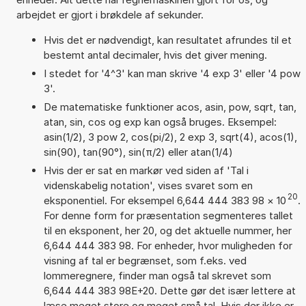
arbejdet er gjort i brøkdele af sekunder.
Hvis det er nødvendigt, kan resultatet afrundes til et
bestemt antal decimaler, hvis det giver mening.
I stedet for '4^3' kan man skrive '4 exp 3' eller '4 pow
3'.
De matematiske funktioner acos, asin, pow, sqrt, tan,
atan, sin, cos og exp kan også bruges. Eksempel:
asin(1/2), 3 pow 2, cos(pi/2), 2 exp 3, sqrt(4), acos(1),
sin(90), tan(90°), sin(π/2) eller atan(1/4)
Hvis der er sat en markør ved siden af 'Tal i
videnskabelig notation', vises svaret som en
20
eksponentiel. For eksempel 6,644 444 383 98
×
10
.
For denne form for præsentation segmenteres tallet
til en eksponent, her 20, og det aktuelle nummer, her
6,644 444 383 98. For enheder, hvor muligheden for
visning af tal er begrænset, som f.eks. ved
lommeregnere, finder man også tal skrevet som
6,644 444 383 98E+20. Dette gør det især lettere at
læse meget store og meget små tal. Hvis der ikke er