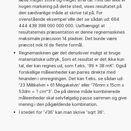
nogen markering på dette sted, vises resultatet på
den sædvanlige måde at skrive tal på. For
ovenstående eksempel ville det se sådan ud: 664
444 438 398 000 000 000. Uafhængigt at
resultaternes præsentation er denne regnemaskines
maksimale præcision 14 pladser. Det burde være
præcist nok til de fleste formål.
Regnemaskinen gør det derudover muligt at bruge
matematiske udtryk. Som et resultat er det ikke kun
tal, der kan regnes ud, som f.eks. '99 * 38 mK'. Også
forskellige måleenheder kan parres direkte med
hinanden i omregningen. Det kan f.eks. se sådan ud:
'23 Millikelvin + 61 Megakelvin' eller '76mm x 15cm x
53dm = ? cm^3'. De på denne måde kombinerede
måleenheder skal selvfølgelig passe sammen og give
mening i den pågældende kombination.
I stedet for '√36' kan man skrive 'sqrt 36'.