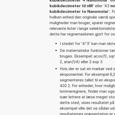
kubikdecimeter -> Nanomolar
' el
kubikdecimeter til nM
' eller '43
mm
kubikdecimeter to Nanomolar
'. 
hvilken enhed den originale værdi spe
muligheder man bruger, sparer regne
relevante lister i lange selektionslis
dette har regnemaskinen gjort for os,
I stedet for '4^3' kan man skriv
De matematiske funktioner tan,
bruges. Eksempel: acos(1), sqrt(
2, atan(1/4) eller 2 exp 3
Hvis der er sat en markør ved s
eksponentiel. For eksempel 6,
segmenteres tallet til en ekspo
402 2. For enheder, hvor mulig
lommeregnere, finder man også
især lettere at læse meget sto
dette sted, vises resultatet p
eksempel ville det se sådan u
resultaternes præsentation er