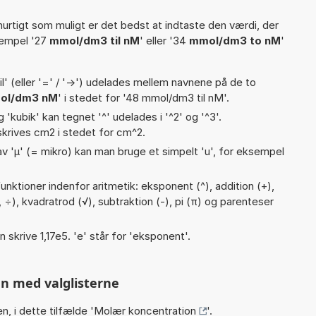
hurtigt som muligt er det bedst at indtaste den værdi, der
sempel '27
mmol/dm3 til nM
' eller '34
mmol/dm3 to nM
'
til' (eller '=' / '->') udelades mellem navnene på de to
ol/dm3 nM
' i stedet for '48 mmol/dm3 til nM'.
g 'kubik' kan tegnet '^' udelades i '^2' og '^3'.
krives cm2 i stedet for cm^2.
v 'µ' (= mikro) kan man bruge et simpelt 'u', for eksempel
nktioner indenfor aritmetik: eksponent (^), addition (+),
, :, ÷), kvadratrod (√), subtraktion (-), pi (π) og parenteser
n skrive 1,17e5. 'e' står for 'eksponent'.
n med valglisterne
n, i dette tilfælde '
Molær koncentration
'.