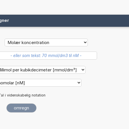
gner
Tal i videnskabelig notation