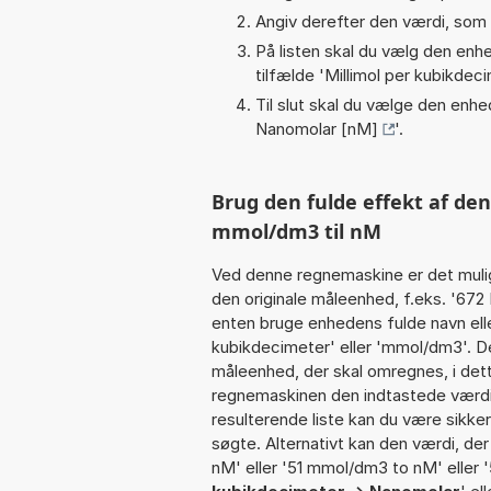
Angiv derefter den værdi, som 
På listen skal du vælg den enhed
tilfælde '
Millimol per kubikde
Til slut skal du vælge den enhed
Nanomolar [nM]
'.
Brug den fulde effekt af de
mmol/dm3 til nM
Ved denne regnemaskine er det muli
den originale måleenhed, f.eks. '672
enten bruge enhedens fulde navn eller
kubikdecimeter' eller 'mmol/dm3'. 
måleenhed, der skal omregnes, i det
regnemaskinen den indtastede værdi 
resulterende liste kan du være sikke
søgte. Alternativt kan den værdi, de
nM' eller '51 mmol/dm3 to nM' eller 