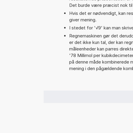
Det burde være præcist nok til
Hvis det er nødvendigt, kan res
giver mening.
I stedet for '√9' kan man skrive
Regnemaskinen gør det derudov
er det ikke kun tal, der kan re
måleenheder kan parres direkte
'78 Millimol per kubikdecimete
på denne måde kombinerede må
mening i den pågældende komb