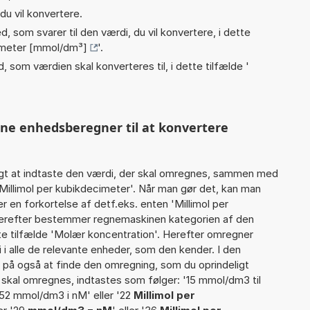
du vil konvertere.
, som svarer til den værdi, du vil konvertere, i dette
cimeter [mmol/dm³]
'.
, som værdien skal konverteres til, i dette tilfælde '
nne enhedsberegner til at konvertere
gt at indtaste den værdi, der skal omregnes, sammen med
 Millimol per kubikdecimeter'. Når man gør det, kan man
 en forkortelse af detf.eks. enten 'Millimol per
Derefter bestemmer regnemaskinen kategorien af den
te tilfælde 'Molær koncentration'. Herefter omregner
i alle de relevante enheder, som den kender. I den
r på også at finde den omregning, som du oprindeligt
r skal omregnes, indtastes som følger: '15 mmol/dm3 til
'52 mmol/dm3 i nM' eller '22
Millimol per