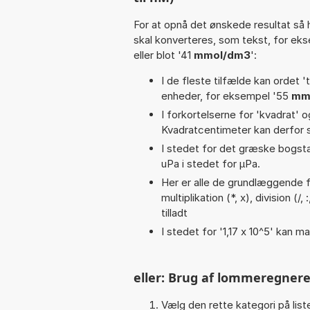
For at opnå det ønskede resultat så 
skal konverteres, som tekst, for ek
eller blot '41
mmol/dm3
':
I de fleste tilfælde kan ordet '
enheder, for eksempel '55
mm
I forkortelserne for 'kvadrat' o
Kvadratcentimeter kan derfor s
I stedet for det græske bogsta
uPa i stedet for µPa.
Her er alle de grundlæggende fu
multiplikation (*, x), division (/
tilladt
I stedet for '1,17 x 10^5' kan ma
eller: Brug af lommeregnere
Vælg den rette kategori på liste