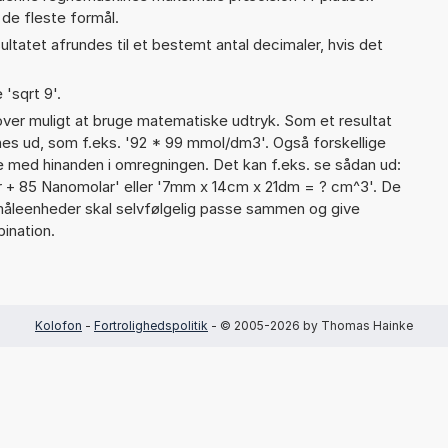
 de fleste formål.
ultatet afrundes til et bestemt antal decimaler, hvis det
 'sqrt 9'.
er muligt at bruge matematiske udtryk. Som et resultat
gnes ud, som f.eks. '92 * 99 mmol/dm3'. Også forskellige
 med hinanden i omregningen. Det kan f.eks. se sådan ud:
r + 85 Nanomolar' eller '7mm x 14cm x 21dm = ? cm^3'. De
leenheder skal selvfølgelig passe sammen og give
ination.
Kolofon
-
Fortrolighedspolitik
- © 2005-2026 by Thomas Hainke