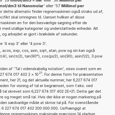
ler '29
mmol/dm3 = nM
' eller '36
Millimol per
ol/dm3 til Nanomolar
' eller '57
Millimol per
For dette alternativ finder regnemaskinen også straks ud af,
cifikt skal omregnes til. Uanset hvilken af disse
maskinen en for den besværlige søgning efter de
ter med utallige kategorier og understøttede enheder. Alt
 og arbejdet er gjort i brøkdele af sekunder.
e '4 exp 3' eller '4 pow 3'.
 acos, exp, cos, asin, sqrt, atan, pow og sin kan også
4), sin(π/2), tan(90°), cos(pi/2), sin(90), asin(1/2), 3 pow
iden af 'Tal i videnskabelig notation', vises svaret som en
21
227 674 017 402 2
×
10
. For denne form for præsentation
nent, her 21, og det aktuelle nummer, her 6,227 674 017
heden for visning af tal er begrænset, som f.eks. ved
 tal skrevet som 6,227 674 017 402 2E+21. Dette gør det
re og meget små tal. Hvis der ikke er nogen markering på
å den sædvanlige måde at skrive tal på. For ovenstående
d: 6 227 674 017 402 200 000 000. Uafhængigt at
 denne regnemaskines maksimale præcision 14 pladser.