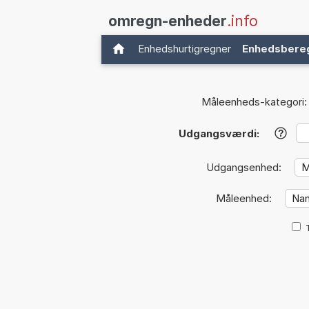
omregn-enheder
.info
Enhedshurtigregner
Enhedsbere
Måleenheds-kategori:
Udgangsværdi:
?
Udgangsenhed:
Måleenhed: