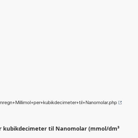
mregn+Millimol+per+kubikdecimeter+til+Nanomolar.php
r kubikdecimeter til Nanomolar (mmol/dm³