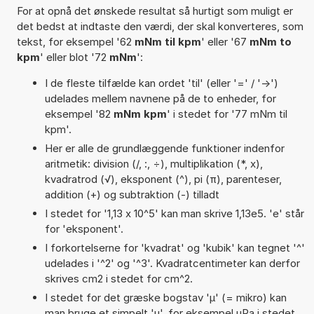
For at opnå det ønskede resultat så hurtigt som muligt er
det bedst at indtaste den værdi, der skal konverteres, som
tekst, for eksempel '62
mNm til kpm
' eller '67
mNm to
kpm
' eller blot '72
mNm
':
I de fleste tilfælde kan ordet 'til' (eller '=' / '->')
udelades mellem navnene på de to enheder, for
eksempel '82
mNm kpm
' i stedet for '77 mNm til
kpm'.
Her er alle de grundlæggende funktioner indenfor
aritmetik: division (/, :, ÷), multiplikation (*, x),
kvadratrod (√), eksponent (^), pi (π), parenteser,
addition (+) og subtraktion (-) tilladt
I stedet for '1,13 x 10^5' kan man skrive 1,13e5. 'e' står
for 'eksponent'.
I forkortelserne for 'kvadrat' og 'kubik' kan tegnet '^'
udelades i '^2' og '^3'. Kvadratcentimeter kan derfor
skrives cm2 i stedet for cm^2.
I stedet for det græske bogstav 'µ' (= mikro) kan
man bruge et simpelt 'u', for eksempel uPa i stedet