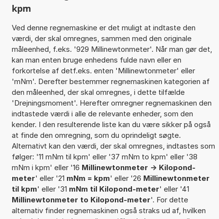
kpm
Ved denne regnemaskine er det muligt at indtaste den
værdi, der skal omregnes, sammen med den originale
måleenhed, f.eks. '929 Millinewtonmeter'. Når man gør det,
kan man enten bruge enhedens fulde navn eller en
forkortelse af detf.eks. enten 'Millinewtonmeter' eller
'mNm'. Derefter bestemmer regnemaskinen kategorien af
den måleenhed, der skal omregnes, i dette tilfælde
'Drejningsmoment'. Herefter omregner regnemaskinen den
indtastede værdi i alle de relevante enheder, som den
kender. I den resulterende liste kan du være sikker på også
at finde den omregning, som du oprindeligt søgte.
Alternativt kan den værdi, der skal omregnes, indtastes som
følger: '11 mNm til kpm' eller '37 mNm to kpm' eller '38
mNm i kpm' eller '16
Millinewtonmeter -> Kilopond-
meter
' eller '21
mNm = kpm
' eller '26
Millinewtonmeter
til kpm
' eller '31
mNm til Kilopond-meter
' eller '41
Millinewtonmeter to Kilopond-meter
'. For dette
alternativ finder regnemaskinen også straks ud af, hvilken