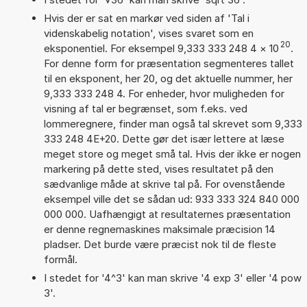
Hvis der er sat en markør ved siden af 'Tal i
videnskabelig notation', vises svaret som en
20
eksponentiel. For eksempel 9,333 333 248 4
×
10
.
For denne form for præsentation segmenteres tallet
til en eksponent, her 20, og det aktuelle nummer, her
9,333 333 248 4. For enheder, hvor muligheden for
visning af tal er begrænset, som f.eks. ved
lommeregnere, finder man også tal skrevet som 9,333
333 248 4E+20. Dette gør det især lettere at læse
meget store og meget små tal. Hvis der ikke er nogen
markering på dette sted, vises resultatet på den
sædvanlige måde at skrive tal på. For ovenstående
eksempel ville det se sådan ud: 933 333 324 840 000
000 000. Uafhængigt at resultaternes præsentation
er denne regnemaskines maksimale præcision 14
pladser. Det burde være præcist nok til de fleste
formål.
I stedet for '4^3' kan man skrive '4 exp 3' eller '4 pow
3'.