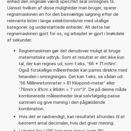
enhed den originale værdi specifikt skal omregnes til.
Uanset hvilken af disse muligheder man bruger, sparer
regnemaskinen en for den besværlige søgning efter de
relevante lister i lange selektionslister med utallige
kategorier og understøttede enheder. Alt dette har
regnemaskinen gjort for os, og arbejdet er gjort i brøkdele
af sekunder.
Regnemaskinen gør det derudover muligt at bruge
matematiske udtryk. Som et resultat er det ikke kun
tal, der kan regnes ud, som f.eks. '66 * 71 mNm'.
Også forskellige måleenheder kan parres direkte med
hinanden i omregningen. Det kan f.eks. se sådan ud:
'56 Millinewtonmeter + 61 Kilopond-meter' eller
'76mm x 81cm x 86dm = ? cm^3'. De på denne måde
kombinerede måleenheder skal selvfølgelig passe
sammen og give mening i den pågældende
kombination.
Hvis det er nødvendigt, kan resultatet afrundes til et
bestemt antal decimaler, hvis det giver mening.
I stedet for '√36' kan man skrive 'sqrt 36'.