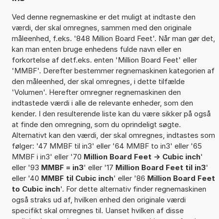
Ved denne regnemaskine er det muligt at indtaste den
værdi, der skal omregnes, sammen med den originale
måleenhed, f.eks. '848 Million Board Feet'. Når man gør det,
kan man enten bruge enhedens fulde navn eller en
forkortelse af detf.eks. enten 'Million Board Feet' eller
'MMBF'. Derefter bestemmer regnemaskinen kategorien af
den måleenhed, der skal omregnes, i dette tilfælde
'Volumen'. Herefter omregner regnemaskinen den
indtastede værdi i alle de relevante enheder, som den
kender. I den resulterende liste kan du være sikker på også
at finde den omregning, som du oprindeligt søgte.
Alternativt kan den værdi, der skal omregnes, indtastes som
følger: '47 MMBF til in3' eller '64 MMBF to in3' eller '65
MMBF i in3' eller '70
Million Board Feet -> Cubic inch
'
eller '93
MMBF = in3
' eller '17
Million Board Feet til in3
'
eller '40
MMBF til Cubic inch
' eller '86
Million Board Feet
to Cubic inch
'. For dette alternativ finder regnemaskinen
også straks ud af, hvilken enhed den originale værdi
specifikt skal omregnes til. Uanset hvilken af disse