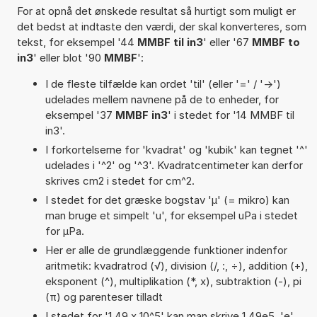
For at opnå det ønskede resultat så hurtigt som muligt er
det bedst at indtaste den værdi, der skal konverteres, som
tekst, for eksempel '44
MMBF til in3
' eller '67
MMBF to
in3
' eller blot '90
MMBF
':
I de fleste tilfælde kan ordet 'til' (eller '=' / '->')
udelades mellem navnene på de to enheder, for
eksempel '37
MMBF in3
' i stedet for '14 MMBF til
in3'.
I forkortelserne for 'kvadrat' og 'kubik' kan tegnet '^'
udelades i '^2' og '^3'. Kvadratcentimeter kan derfor
skrives cm2 i stedet for cm^2.
I stedet for det græske bogstav 'µ' (= mikro) kan
man bruge et simpelt 'u', for eksempel uPa i stedet
for µPa.
Her er alle de grundlæggende funktioner indenfor
aritmetik: kvadratrod (√), division (/, :, ÷), addition (+),
eksponent (^), multiplikation (*, x), subtraktion (-), pi
(π) og parenteser tilladt
I stedet for '1,49 x 10^5' kan man skrive 1,49e5. 'e'