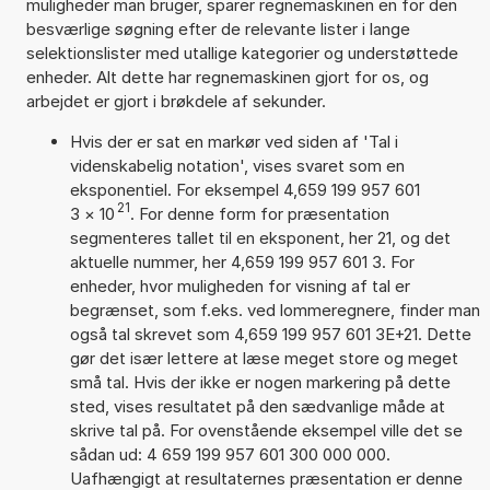
muligheder man bruger, sparer regnemaskinen en for den
besværlige søgning efter de relevante lister i lange
selektionslister med utallige kategorier og understøttede
enheder. Alt dette har regnemaskinen gjort for os, og
arbejdet er gjort i brøkdele af sekunder.
Hvis der er sat en markør ved siden af 'Tal i
videnskabelig notation', vises svaret som en
eksponentiel. For eksempel 4,659 199 957 601
21
3
×
10
. For denne form for præsentation
segmenteres tallet til en eksponent, her 21, og det
aktuelle nummer, her 4,659 199 957 601 3. For
enheder, hvor muligheden for visning af tal er
begrænset, som f.eks. ved lommeregnere, finder man
også tal skrevet som 4,659 199 957 601 3E+21. Dette
gør det især lettere at læse meget store og meget
små tal. Hvis der ikke er nogen markering på dette
sted, vises resultatet på den sædvanlige måde at
skrive tal på. For ovenstående eksempel ville det se
sådan ud: 4 659 199 957 601 300 000 000.
Uafhængigt at resultaternes præsentation er denne