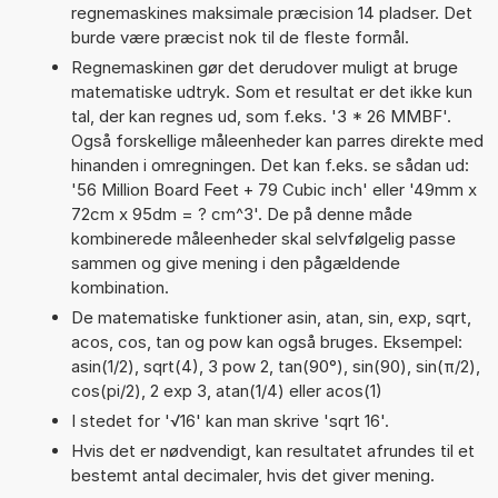
regnemaskines maksimale præcision 14 pladser. Det
burde være præcist nok til de fleste formål.
Regnemaskinen gør det derudover muligt at bruge
matematiske udtryk. Som et resultat er det ikke kun
tal, der kan regnes ud, som f.eks. '3 * 26 MMBF'.
Også forskellige måleenheder kan parres direkte med
hinanden i omregningen. Det kan f.eks. se sådan ud:
'56 Million Board Feet + 79 Cubic inch' eller '49mm x
72cm x 95dm = ? cm^3'. De på denne måde
kombinerede måleenheder skal selvfølgelig passe
sammen og give mening i den pågældende
kombination.
De matematiske funktioner asin, atan, sin, exp, sqrt,
acos, cos, tan og pow kan også bruges. Eksempel:
asin(1/2), sqrt(4), 3 pow 2, tan(90°), sin(90), sin(π/2),
cos(pi/2), 2 exp 3, atan(1/4) eller acos(1)
I stedet for '√16' kan man skrive 'sqrt 16'.
Hvis det er nødvendigt, kan resultatet afrundes til et
bestemt antal decimaler, hvis det giver mening.