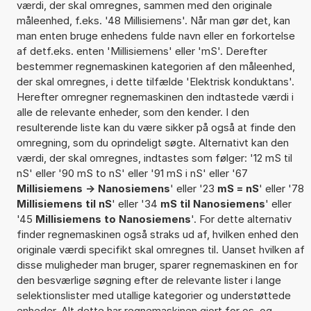
værdi, der skal omregnes, sammen med den originale
måleenhed, f.eks. '48 Millisiemens'. Når man gør det, kan
man enten bruge enhedens fulde navn eller en forkortelse
af detf.eks. enten 'Millisiemens' eller 'mS'. Derefter
bestemmer regnemaskinen kategorien af den måleenhed,
der skal omregnes, i dette tilfælde 'Elektrisk konduktans'.
Herefter omregner regnemaskinen den indtastede værdi i
alle de relevante enheder, som den kender. I den
resulterende liste kan du være sikker på også at finde den
omregning, som du oprindeligt søgte. Alternativt kan den
værdi, der skal omregnes, indtastes som følger: '12 mS til
nS' eller '90 mS to nS' eller '91 mS i nS' eller '67
Millisiemens -> Nanosiemens
' eller '23
mS = nS
' eller '78
Millisiemens til nS
' eller '34
mS til Nanosiemens
' eller
'45
Millisiemens to Nanosiemens
'. For dette alternativ
finder regnemaskinen også straks ud af, hvilken enhed den
originale værdi specifikt skal omregnes til. Uanset hvilken af
disse muligheder man bruger, sparer regnemaskinen en for
den besværlige søgning efter de relevante lister i lange
selektionslister med utallige kategorier og understøttede
enheder. Alt dette har regnemaskinen gjort for os, og