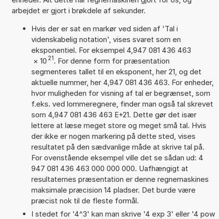
arbejdet er gjort i brøkdele af sekunder.
Hvis der er sat en markør ved siden af 'Tal i
videnskabelig notation', vises svaret som en
eksponentiel. For eksempel 4,947 081 436 463
21
×
10
. For denne form for præsentation
segmenteres tallet til en eksponent, her 21, og det
aktuelle nummer, her 4,947 081 436 463. For enheder,
hvor muligheden for visning af tal er begrænset, som
f.eks. ved lommeregnere, finder man også tal skrevet
som 4,947 081 436 463 E+21. Dette gør det især
lettere at læse meget store og meget små tal. Hvis
der ikke er nogen markering på dette sted, vises
resultatet på den sædvanlige måde at skrive tal på.
For ovenstående eksempel ville det se sådan ud: 4
947 081 436 463 000 000 000. Uafhængigt at
resultaternes præsentation er denne regnemaskines
maksimale præcision 14 pladser. Det burde være
præcist nok til de fleste formål.
I stedet for '4^3' kan man skrive '4 exp 3' eller '4 pow