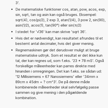
3'.
De matematiske funktioner cos, atan, pow, acos, exp,
sin, sqrt, tan og asin kan også bruges. Eksempel:
sqrt(4), cos(pi/2), 2 exp 3, atan(1/4), 3 pow 2, sin(90),
asin(1/2), acos(1), tan(90°) eller sin(π/2)
I stedet for '√36' kan man skrive 'sqrt 36'.
Hvis det er nødvendigt, kan resultatet afrundes til et
bestemt antal decimaler, hvis det giver mening.
Regnemaskinen gør det derudover muligt at bruge
matematiske udtryk. Som et resultat er det ikke kun
tal, der kan regnes ud, som f.eks. '23 * 78 mS'. Også
forskellige måleenheder kan parres direkte med
hinanden i omregningen. Det kan f.eks. se sådan ud:
'12 Millisiemens + 67 Nanosiemens' eller '34mm x
89cm x 45dm = ? cm^3'. De på denne måde
kombinerede måleenheder skal selvfølgelig passe
sammen og give mening i den pågældende
kombination.