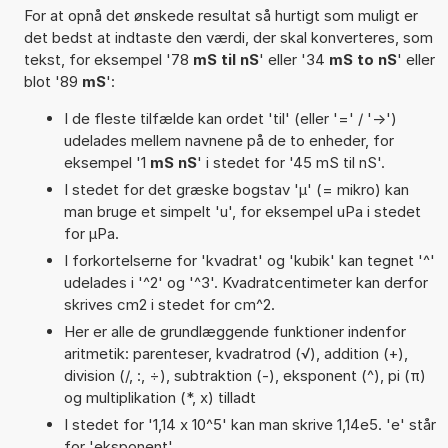
For at opnå det ønskede resultat så hurtigt som muligt er
det bedst at indtaste den værdi, der skal konverteres, som
tekst, for eksempel '78
mS til nS
' eller '34
mS to nS
' eller
blot '89
mS
':
I de fleste tilfælde kan ordet 'til' (eller '=' / '->')
udelades mellem navnene på de to enheder, for
eksempel '1
mS nS
' i stedet for '45 mS til nS'.
I stedet for det græske bogstav 'µ' (= mikro) kan
man bruge et simpelt 'u', for eksempel uPa i stedet
for µPa.
I forkortelserne for 'kvadrat' og 'kubik' kan tegnet '^'
udelades i '^2' og '^3'. Kvadratcentimeter kan derfor
skrives cm2 i stedet for cm^2.
Her er alle de grundlæggende funktioner indenfor
aritmetik: parenteser, kvadratrod (√), addition (+),
division (/, :, ÷), subtraktion (-), eksponent (^), pi (π)
og multiplikation (*, x) tilladt
I stedet for '1,14 x 10^5' kan man skrive 1,14e5. 'e' står
for 'eksponent'.