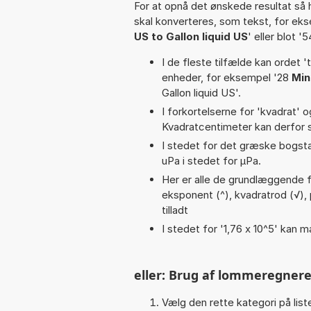
For at opnå det ønskede resultat så 
skal konverteres, som tekst, for ek
US to Gallon liquid US
' eller blot '
I de fleste tilfælde kan ordet '
enheder, for eksempel '28
Min
Gallon liquid US'.
I forkortelserne for 'kvadrat' o
Kvadratcentimeter kan derfor s
I stedet for det græske bogsta
uPa i stedet for µPa.
Her er alle de grundlæggende fun
eksponent (^), kvadratrod (√), pi
tilladt
I stedet for '1,76 x 10^5' kan m
eller: Brug af lommeregnere
Vælg den rette kategori på liste