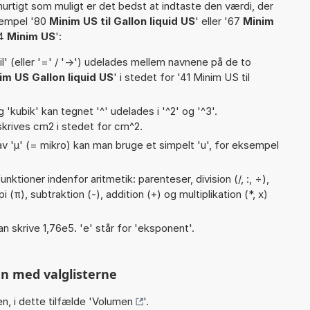
hurtigt som muligt er det bedst at indtaste den værdi, der
sempel '80
Minim US til Gallon liquid US
' eller '67
Minim
54
Minim US
':
til' (eller '=' / '->') udelades mellem navnene på de to
im US Gallon liquid US
' i stedet for '41 Minim US til
g 'kubik' kan tegnet '^' udelades i '^2' og '^3'.
krives cm2 i stedet for cm^2.
v 'µ' (= mikro) kan man bruge et simpelt 'u', for eksempel
ktioner indenfor aritmetik: parenteser, division (/, :, ÷),
 (π), subtraktion (-), addition (+) og multiplikation (*, x)
an skrive 1,76e5. 'e' står for 'eksponent'.
n med valglisterne
n, i dette tilfælde '
Volumen
'.