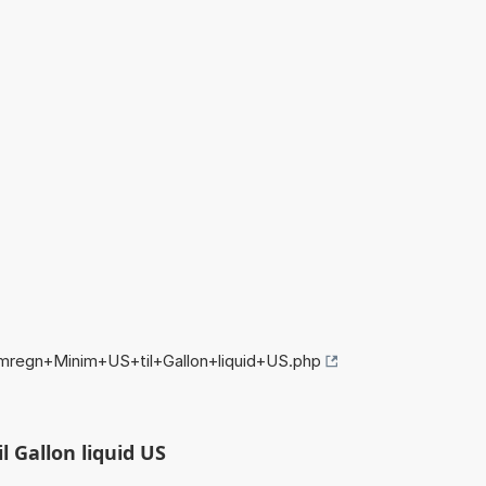
mregn+Minim+US+til+Gallon+liquid+US.php
 Gallon liquid US