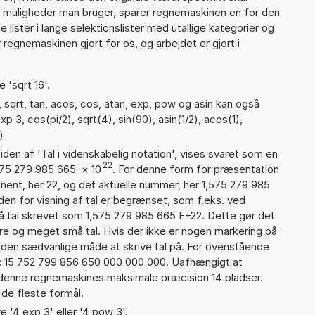
se muligheder man bruger, sparer regnemaskinen en for den
 lister i lange selektionslister med utallige kategorier og
regnemaskinen gjort for os, og arbejdet er gjort i
 'sqrt 16'.
 sqrt, tan, acos, cos, atan, exp, pow og asin kan også
 3, cos(pi/2), sqrt(4), sin(90), asin(1/2), acos(1),
)
iden af 'Tal i videnskabelig notation', vises svaret som en
22
,575 279 985 665
×
10
. For denne form for præsentation
onent, her 22, og det aktuelle nummer, her 1,575 279 985
den for visning af tal er begrænset, som f.eks. ved
 tal skrevet som 1,575 279 985 665 E+22. Dette gør det
re og meget små tal. Hvis der ikke er nogen markering på
å den sædvanlige måde at skrive tal på. For ovenstående
d: 15 752 799 856 650 000 000 000. Uafhængigt at
 denne regnemaskines maksimale præcision 14 pladser.
 de fleste formål.
e '4 exp 3' eller '4 pow 3'.