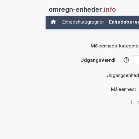
omregn-enheder
.info
Enhedshurtigregner
Enhedsbere
Måleenheds-kategori:
Udgangsværdi:
?
Udgangsenhed
Måleenhed: