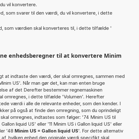
du vil konvertere.
, som svarer til den værdi, du vil konvertere, i dette
, som værdien skal konverteres til, i dette tilfælde '
nne enhedsberegner til at konvertere Minim
gt at indtaste den værdi, der skal omregnes, sammen med
 Minim US'. Når man gør det, kan man enten bruge
rtelse af det Derefter bestemmer regnemaskinen
l omregnes, i dette tilfælde 'Volumen'. Herefter
de værdi i alle de relevante enheder, som den kender. I
ikker på også at finde den omregning, som du oprindeligt
r skal omregnes, indtastes som følger: '74 Minim US til
Gallon liquid US' eller '11 Minim US i Gallon liquid US' eller
ller '48
Minim US = Gallon liquid US
'. For dette alternativ
af, hvilken enhed den originale værdi specifikt skal