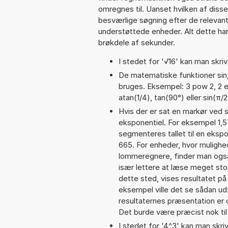
omregnes til. Uanset hvilken af dis
besværlige søgning efter de relevante
understøttede enheder. Alt dette har 
brøkdele af sekunder.
I stedet for '√16' kan man skrive
De matematiske funktioner sin,
bruges. Eksempel: 3 pow 2, 2 exp
atan(1/4), tan(90°) eller sin(π/2
Hvis der er sat en markør ved s
eksponentiel. For eksempel 1
segmenteres tallet til en eksp
665. For enheder, hvor mulighe
lommeregnere, finder man også
især lettere at læse meget sto
dette sted, vises resultatet p
eksempel ville det se sådan u
resultaternes præsentation er
Det burde være præcist nok til
I stedet for '4^3' kan man skriv