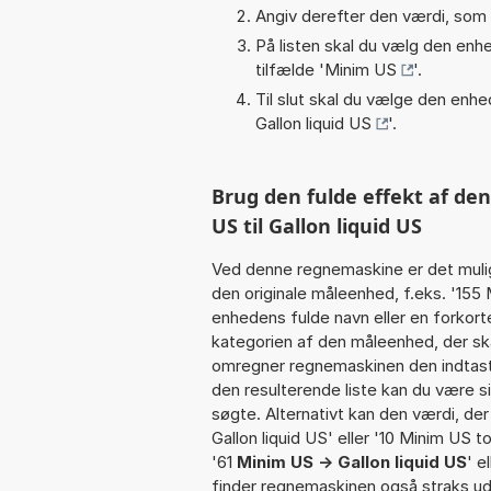
Angiv derefter den værdi, som 
På listen skal du vælg den enhed
tilfælde '
Minim US
'.
Til slut skal du vælge den enhed
Gallon liquid US
'.
Brug den fulde effekt af de
US til Gallon liquid US
Ved denne regnemaskine er det muli
den originale måleenhed, f.eks. '155
enhedens fulde navn eller en forko
kategorien af den måleenhed, der ska
omregner regnemaskinen den indtaste
den resulterende liste kan du være s
søgte. Alternativt kan den værdi, de
Gallon liquid US' eller '10 Minim US to 
'61
Minim US -> Gallon liquid US
' e
finder regnemaskinen også straks ud 