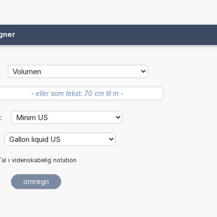
gner
:
Tal i videnskabelig notation