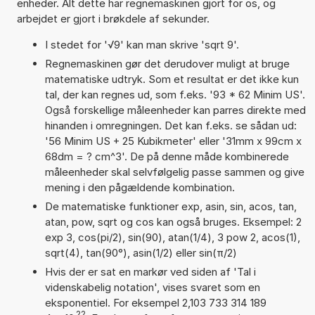
enheder. Alt dette har regnemaskinen gjort for os, og
arbejdet er gjort i brøkdele af sekunder.
I stedet for '√9' kan man skrive 'sqrt 9'.
Regnemaskinen gør det derudover muligt at bruge
matematiske udtryk. Som et resultat er det ikke kun
tal, der kan regnes ud, som f.eks. '93 * 62 Minim US'.
Også forskellige måleenheder kan parres direkte med
hinanden i omregningen. Det kan f.eks. se sådan ud:
'56 Minim US + 25 Kubikmeter' eller '31mm x 99cm x
68dm = ? cm^3'. De på denne måde kombinerede
måleenheder skal selvfølgelig passe sammen og give
mening i den pågældende kombination.
De matematiske funktioner exp, asin, sin, acos, tan,
atan, pow, sqrt og cos kan også bruges. Eksempel: 2
exp 3, cos(pi/2), sin(90), atan(1/4), 3 pow 2, acos(1),
sqrt(4), tan(90°), asin(1/2) eller sin(π/2)
Hvis der er sat en markør ved siden af 'Tal i
videnskabelig notation', vises svaret som en
eksponentiel. For eksempel 2,103 733 314 189
22