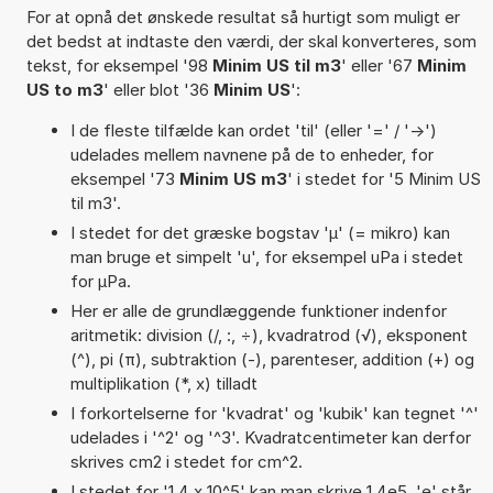
For at opnå det ønskede resultat så hurtigt som muligt er
det bedst at indtaste den værdi, der skal konverteres, som
tekst, for eksempel '98
Minim US til m3
' eller '67
Minim
US to m3
' eller blot '36
Minim US
':
I de fleste tilfælde kan ordet 'til' (eller '=' / '->')
udelades mellem navnene på de to enheder, for
eksempel '73
Minim US m3
' i stedet for '5 Minim US
til m3'.
I stedet for det græske bogstav 'µ' (= mikro) kan
man bruge et simpelt 'u', for eksempel uPa i stedet
for µPa.
Her er alle de grundlæggende funktioner indenfor
aritmetik: division (/, :, ÷), kvadratrod (√), eksponent
(^), pi (π), subtraktion (-), parenteser, addition (+) og
multiplikation (*, x) tilladt
I forkortelserne for 'kvadrat' og 'kubik' kan tegnet '^'
udelades i '^2' og '^3'. Kvadratcentimeter kan derfor
skrives cm2 i stedet for cm^2.
I stedet for '1,4 x 10^5' kan man skrive 1,4e5. 'e' står