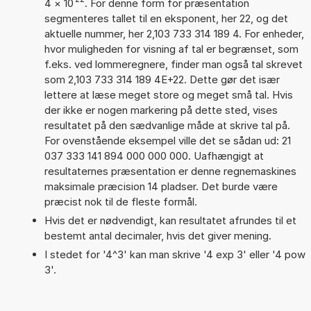
4
×
10
. For denne form for præsentation
segmenteres tallet til en eksponent, her 22, og det
aktuelle nummer, her 2,103 733 314 189 4. For enheder,
hvor muligheden for visning af tal er begrænset, som
f.eks. ved lommeregnere, finder man også tal skrevet
som 2,103 733 314 189 4E+22. Dette gør det især
lettere at læse meget store og meget små tal. Hvis
der ikke er nogen markering på dette sted, vises
resultatet på den sædvanlige måde at skrive tal på.
For ovenstående eksempel ville det se sådan ud: 21
037 333 141 894 000 000 000. Uafhængigt at
resultaternes præsentation er denne regnemaskines
maksimale præcision 14 pladser. Det burde være
præcist nok til de fleste formål.
Hvis det er nødvendigt, kan resultatet afrundes til et
bestemt antal decimaler, hvis det giver mening.
I stedet for '4^3' kan man skrive '4 exp 3' eller '4 pow
3'.