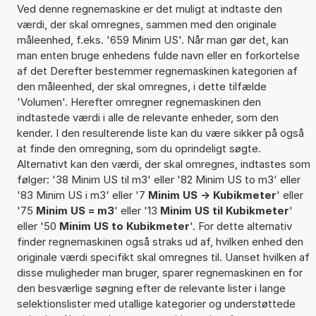
Ved denne regnemaskine er det muligt at indtaste den
værdi, der skal omregnes, sammen med den originale
måleenhed, f.eks. '659 Minim US'. Når man gør det, kan
man enten bruge enhedens fulde navn eller en forkortelse
af det Derefter bestemmer regnemaskinen kategorien af
den måleenhed, der skal omregnes, i dette tilfælde
'Volumen'. Herefter omregner regnemaskinen den
indtastede værdi i alle de relevante enheder, som den
kender. I den resulterende liste kan du være sikker på også
at finde den omregning, som du oprindeligt søgte.
Alternativt kan den værdi, der skal omregnes, indtastes som
følger: '38 Minim US til m3' eller '82 Minim US to m3' eller
'83 Minim US i m3' eller '7
Minim US -> Kubikmeter
' eller
'75
Minim US = m3
' eller '13
Minim US til Kubikmeter
'
eller '50
Minim US to Kubikmeter
'. For dette alternativ
finder regnemaskinen også straks ud af, hvilken enhed den
originale værdi specifikt skal omregnes til. Uanset hvilken af
disse muligheder man bruger, sparer regnemaskinen en for
den besværlige søgning efter de relevante lister i lange
selektionslister med utallige kategorier og understøttede