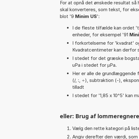
For at opnå det ønskede resultat så 
skal konverteres, som tekst, for ek
blot '9
Minim US
':
I de fleste tilfælde kan ordet '
enheder, for eksempel '91
Min
I forkortelserne for 'kvadrat' o
Kvadratcentimeter kan derfor s
I stedet for det græske bogsta
uPa i stedet for µPa.
Her er alle de grundlæggende fun
(/, :, ÷), subtraktion (-), ekspo
tilladt
I stedet for '1,85 x 10^5' kan m
eller: Brug af lommeregnere
Vælg den rette kategori på liste
Angiv derefter den værdi, som 