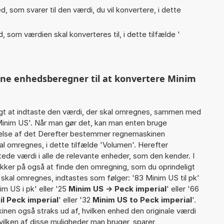
, som svarer til den værdi, du vil konvertere, i dette
, som værdien skal konverteres til, i dette tilfælde '
nne enhedsberegner til at konvertere Minim
gt at indtaste den værdi, der skal omregnes, sammen med
 Minim US'. Når man gør det, kan man enten bruge
rtelse af det Derefter bestemmer regnemaskinen
l omregnes, i dette tilfælde 'Volumen'. Herefter
de værdi i alle de relevante enheder, som den kender. I
ikker på også at finde den omregning, som du oprindeligt
 skal omregnes, indtastes som følger: '83 Minim US til pk'
im US i pk' eller '25
Minim US -> Peck imperial
' eller '66
il Peck imperial
' eller '32
Minim US to Peck imperial
'.
inen også straks ud af, hvilken enhed den originale værdi
vilken af disse muligheder man bruger, sparer