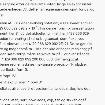
øgning efter de relevante lister i lange selektionslister
tede enheder. Alt dette har regnemaskinen gjort for os, og
er.
iden af 'Tal i videnskabelig notation', vises svaret som en
21
129 066 629 092 2
×
10
. For denne form for præsentation
nent, her 21, og det aktuelle nummer, her 4,129 066 629
eden for visning af tal er begrænset, som f.eks. ved
 tal skrevet som 4,129 066 629 092 2E+21. Dette gør det
re og meget små tal. Hvis der ikke er nogen markering på
å den sædvanlige måde at skrive tal på. For ovenstående
d: 4 129 066 629 092 200 000 000. Uafhængigt at
 denne regnemaskines maksimale præcision 14 pladser.
 de fleste formål.
 'sqrt 16'.
e '4 exp 3' eller '4 pow 3'.
ultatet afrundes til et bestemt antal decimaler, hvis det
, cos, atan, sqrt, pow, acos, exp, tan og sin kan også