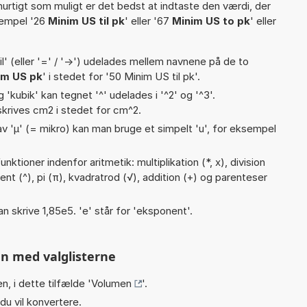
hurtigt som muligt er det bedst at indtaste den værdi, der
sempel '26
Minim US til pk
' eller '67
Minim US to pk
' eller
til' (eller '=' / '->') udelades mellem navnene på de to
im US pk
' i stedet for '50 Minim US til pk'.
g 'kubik' kan tegnet '^' udelades i '^2' og '^3'.
krives cm2 i stedet for cm^2.
v 'µ' (= mikro) kan man bruge et simpelt 'u', for eksempel
ktioner indenfor aritmetik: multiplikation (*, x), division
nent (^), pi (π), kvadratrod (√), addition (+) og parenteser
an skrive 1,85e5. 'e' står for 'eksponent'.
n med valglisterne
n, i dette tilfælde '
Volumen
'.
du vil konvertere.