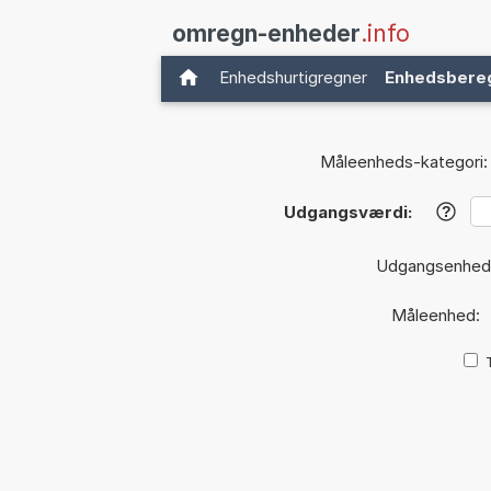
omregn-enheder
.info
Enhedshurtigregner
Enhedsbere
Måleenheds-kategori:
Udgangsværdi:
?
Udgangsenhed
Måleenhed: