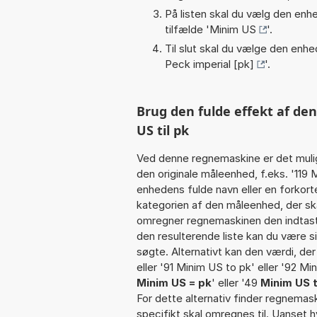
På listen skal du vælg den enhed
tilfælde '
Minim US
'.
Til slut skal du vælge den enhed
Peck imperial [pk]
'.
Brug den fulde effekt af de
US til pk
Ved denne regnemaskine er det muli
den originale måleenhed, f.eks. '119
enhedens fulde navn eller en forko
kategorien af den måleenhed, der ska
omregner regnemaskinen den indtaste
den resulterende liste kan du være s
søgte. Alternativt kan den værdi, der
eller '91 Minim US to pk' eller '92 Min
Minim US = pk
' eller '49
Minim US t
For dette alternativ finder regnemask
specifikt skal omregnes til. Uanset h