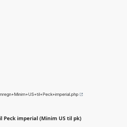
mregn+Minim+US+til+Peck+imperial.php
 Peck imperial (Minim US til pk)