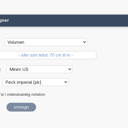
gner
:
Tal i videnskabelig notation