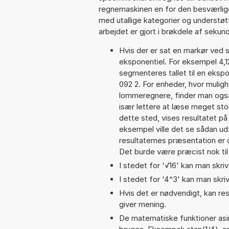
regnemaskinen en for den besværlige s
med utallige kategorier og understøt
arbejdet er gjort i brøkdele af sekund
Hvis der er sat en markør ved s
eksponentiel. For eksempel 4,
segmenteres tallet til en ekspo
092 2. For enheder, hvor muligh
lommeregnere, finder man også
især lettere at læse meget sto
dette sted, vises resultatet p
eksempel ville det se sådan u
resultaternes præsentation er
Det burde være præcist nok til
I stedet for '√16' kan man skrive
I stedet for '4^3' kan man skriv
Hvis det er nødvendigt, kan res
giver mening.
De matematiske funktioner asin