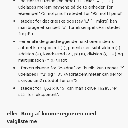
I de fleste tilfælde kan ordet 'til' (eller '=' / '->')
udelades mellem navnene på de to enheder, for
eksempel '73 mol pmol' i stedet for '93 mol til pmol'.
I stedet for det græske bogstav 'µ' (= mikro) kan
man bruge et simpelt 'u', for eksempel uPa i stedet
for µPa.
Her er alle de grundlæggende funktioner indenfor
aritmetik: eksponent (^), parenteser, subtraktion (-),
addition (+), kvadratrod (√), pi (π), division (/, :, ÷) og
multiplikation (*, x) tilladt
I forkortelserne for 'kvadrat' og 'kubik' kan tegnet '^'
udelades i '^2' og '^3'. Kvadratcentimeter kan derfor
skrives cm2 i stedet for cm^2.
I stedet for '1,62 x 10^5' kan man skrive 1,62e5. 'e'
står for 'eksponent'.
eller: Brug af lommeregneren med
valglisterne