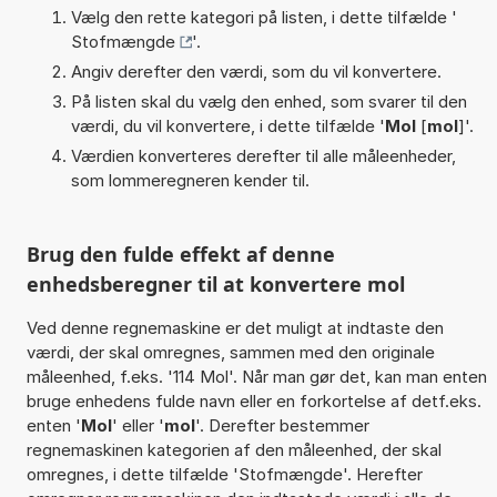
Vælg den rette kategori på listen, i dette tilfælde '
Stofmængde
'.
Angiv derefter den værdi, som du vil konvertere.
På listen skal du vælg den enhed, som svarer til den
værdi, du vil konvertere, i dette tilfælde '
Mol
[
mol
]'.
Værdien konverteres derefter til alle måleenheder,
som lommeregneren kender til.
Brug den fulde effekt af denne
enhedsberegner til at konvertere mol
Ved denne regnemaskine er det muligt at indtaste den
værdi, der skal omregnes, sammen med den originale
måleenhed, f.eks. '114 Mol'. Når man gør det, kan man enten
bruge enhedens fulde navn eller en forkortelse af detf.eks.
enten '
Mol
' eller '
mol
'. Derefter bestemmer
regnemaskinen kategorien af den måleenhed, der skal
omregnes, i dette tilfælde 'Stofmængde'. Herefter