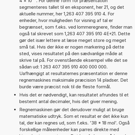
4
×
10
. For denne form for præsentation
segmenteres tallet til en eksponent, her 21, og det
aktuelle nummer, her 1,263 407 395 910 4. For
enheder, hvor muligheden for visning af tal er
begrænset, som f.eks. ved lommeregnere, finder man
også tal skrevet som 1,263 407 395 910 4E+21. Dette
gør det især lettere at læse meget store og meget
små tal. Hvis der ikke er nogen markering på dette
sted, vises resultatet på den sædvanlige måde at
skrive tal på. For ovenstående eksempel ville det se
sådan ud: 1 263 407 395 910 400 000 000.
Uafhængigt at resultaternes præsentation er denne
regnemaskines maksimale præcision 14 pladser. Det
burde være præcist nok til de fleste formål.
Hvis det er nødvendigt, kan resultatet afrundes til et
bestemt antal decimaler, hvis det giver mening.
Regnemaskinen gør det derudover muligt at bruge
matematiske udtryk. Som et resultat er det ikke kun
tal, der kan regnes ud, som f.eks. '38 * 18 mol'. Også
forskellige måleenheder kan parres direkte med