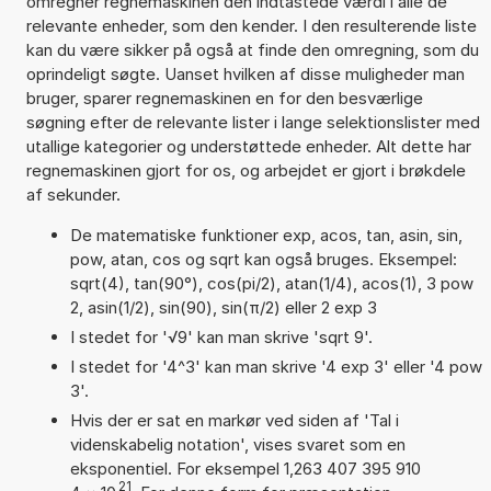
omregner regnemaskinen den indtastede værdi i alle de
relevante enheder, som den kender. I den resulterende liste
kan du være sikker på også at finde den omregning, som du
oprindeligt søgte. Uanset hvilken af disse muligheder man
bruger, sparer regnemaskinen en for den besværlige
søgning efter de relevante lister i lange selektionslister med
utallige kategorier og understøttede enheder. Alt dette har
regnemaskinen gjort for os, og arbejdet er gjort i brøkdele
af sekunder.
De matematiske funktioner exp, acos, tan, asin, sin,
pow, atan, cos og sqrt kan også bruges. Eksempel:
sqrt(4), tan(90°), cos(pi/2), atan(1/4), acos(1), 3 pow
2, asin(1/2), sin(90), sin(π/2) eller 2 exp 3
I stedet for '√9' kan man skrive 'sqrt 9'.
I stedet for '4^3' kan man skrive '4 exp 3' eller '4 pow
3'.
Hvis der er sat en markør ved siden af 'Tal i
videnskabelig notation', vises svaret som en
eksponentiel. For eksempel 1,263 407 395 910
21