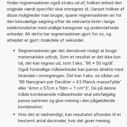
finder regnemaskinen også straks ud af, hvilken enhed den
originale værdi specifikt skal omregnes til. Uanset hvilken af
disse muligheder man bruger, sparer regnemaskinen en for
den besværlige søgning efter de relevante lister i lange
selektionslister med utallige kategorier og understøttede
enheder. Alt dette har regnemaskinen gjort for os, og
arbejdet er gjort i brøkdele af sekunder.
Regnemaskinen gør det derudover muligt at bruge
matematiske udtryk. Som et resultat er det ikke kun
tal, der kan regnes ud, som f.eks. '96 * 50 ng/dl'.
Også forskellige måleenheder kan parres direkte med
hinanden i omregningen. Det kan f.eks. se sådan ud:
'89 Nanogram per Deciliter + 43 Planck massefylde'
eller '4mm x 57cm x 11dm = ? cm^3'. De på denne
måde kombinerede måleenheder skal selvfølgelig
passe sammen og give mening i den pågældende
kombination.
Hvis det er nødvendigt, kan resultatet afrundes til et
bestemt antal decimaler, hvis det giver mening.