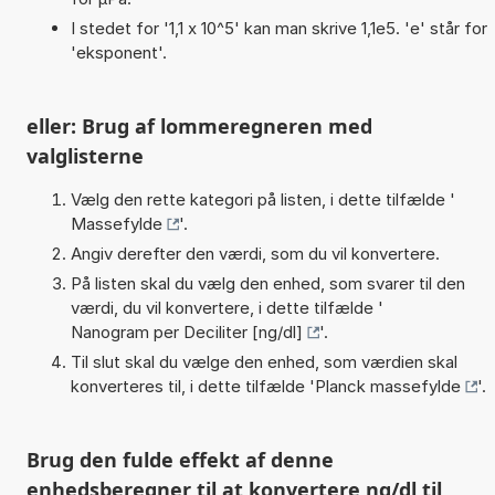
I stedet for '1,1 x 10^5' kan man skrive 1,1e5. 'e' står for
'eksponent'.
eller: Brug af lommeregneren med
valglisterne
Vælg den rette kategori på listen, i dette tilfælde '
Massefylde
'.
Angiv derefter den værdi, som du vil konvertere.
På listen skal du vælg den enhed, som svarer til den
værdi, du vil konvertere, i dette tilfælde '
Nanogram per Deciliter [ng/dl]
'.
Til slut skal du vælge den enhed, som værdien skal
konverteres til, i dette tilfælde '
Planck massefylde
'.
Brug den fulde effekt af denne
enhedsberegner til at konvertere ng/dl til