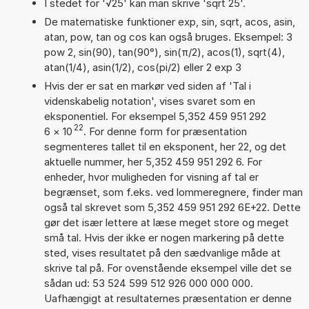
I stedet for '√25' kan man skrive 'sqrt 25'.
De matematiske funktioner exp, sin, sqrt, acos, asin,
atan, pow, tan og cos kan også bruges. Eksempel: 3
pow 2, sin(90), tan(90°), sin(π/2), acos(1), sqrt(4),
atan(1/4), asin(1/2), cos(pi/2) eller 2 exp 3
Hvis der er sat en markør ved siden af 'Tal i
videnskabelig notation', vises svaret som en
eksponentiel. For eksempel 5,352 459 951 292
22
6
×
10
. For denne form for præsentation
segmenteres tallet til en eksponent, her 22, og det
aktuelle nummer, her 5,352 459 951 292 6. For
enheder, hvor muligheden for visning af tal er
begrænset, som f.eks. ved lommeregnere, finder man
også tal skrevet som 5,352 459 951 292 6E+22. Dette
gør det især lettere at læse meget store og meget
små tal. Hvis der ikke er nogen markering på dette
sted, vises resultatet på den sædvanlige måde at
skrive tal på. For ovenstående eksempel ville det se
sådan ud: 53 524 599 512 926 000 000 000.
Uafhængigt at resultaternes præsentation er denne