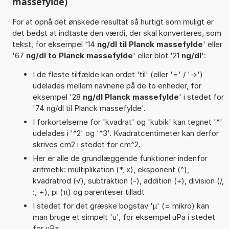
massefylde)
For at opnå det ønskede resultat så hurtigt som muligt er
det bedst at indtaste den værdi, der skal konverteres, som
tekst, for eksempel '14
ng/dl til Planck massefylde
' eller
'67
ng/dl to Planck massefylde
' eller blot '21
ng/dl
':
I de fleste tilfælde kan ordet 'til' (eller '=' / '->')
udelades mellem navnene på de to enheder, for
eksempel '28
ng/dl Planck massefylde
' i stedet for
'74 ng/dl til Planck massefylde'.
I forkortelserne for 'kvadrat' og 'kubik' kan tegnet '^'
udelades i '^2' og '^3'. Kvadratcentimeter kan derfor
skrives cm2 i stedet for cm^2.
Her er alle de grundlæggende funktioner indenfor
aritmetik: multiplikation (*, x), eksponent (^),
kvadratrod (√), subtraktion (-), addition (+), division (/,
:, ÷), pi (π) og parenteser tilladt
I stedet for det græske bogstav 'µ' (= mikro) kan
man bruge et simpelt 'u', for eksempel uPa i stedet
for µPa.