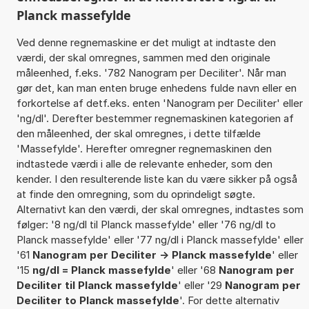
Planck massefylde
Ved denne regnemaskine er det muligt at indtaste den
værdi, der skal omregnes, sammen med den originale
måleenhed, f.eks. '782 Nanogram per Deciliter'. Når man
gør det, kan man enten bruge enhedens fulde navn eller en
forkortelse af detf.eks. enten 'Nanogram per Deciliter' eller
'ng/dl'. Derefter bestemmer regnemaskinen kategorien af
den måleenhed, der skal omregnes, i dette tilfælde
'Massefylde'. Herefter omregner regnemaskinen den
indtastede værdi i alle de relevante enheder, som den
kender. I den resulterende liste kan du være sikker på også
at finde den omregning, som du oprindeligt søgte.
Alternativt kan den værdi, der skal omregnes, indtastes som
følger: '8 ng/dl til Planck massefylde' eller '76 ng/dl to
Planck massefylde' eller '77 ng/dl i Planck massefylde' eller
'61
Nanogram per Deciliter -> Planck massefylde
' eller
'15
ng/dl = Planck massefylde
' eller '68
Nanogram per
Deciliter til Planck massefylde
' eller '29
Nanogram per
Deciliter to Planck massefylde
'. For dette alternativ