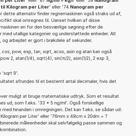
am per Liter
' eller '87
ng/ml = kg/l
' eller '59
Nanogram
til Kilogram per Liter
' eller '74
Nanogram per
For dette alternativ finder regnemaskinen også straks ud af,
cifikt skal omregnes til. Uanset hvilken af disse
maskinen en for den besværlige søgning efter de
ter med utallige kategorier og understøttede enheder. Alt
 og arbejdet er gjort i brøkdele af sekunder.
 cos, pow, exp, tan, sqrt, acos, asin og atan kan også
ow 2, atan(1/4), sqrt(4), sin(π/2), asin(1/2), 2 exp 3,
 'sqrt 9'.
ultatet afrundes til et bestemt antal decimaler, hvis det
er muligt at bruge matematiske udtryk. Som et resultat
nes ud, som f.eks. '33 * 5 ng/ml'. Også forskellige
 med hinanden i omregningen. Det kan f.eks. se sådan ud:
61 Kilogram per Liter' eller '76mm x 48cm x 20dm = ?
inerede måleenheder skal selvfølgelig passe sammen og
kombination.