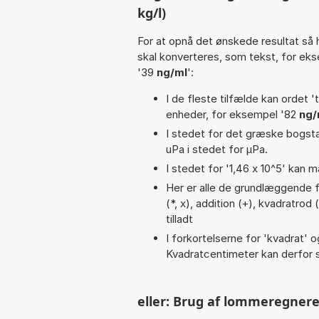
kg/l)
For at opnå det ønskede resultat så 
skal konverteres, som tekst, for ek
'39
ng/ml
':
I de fleste tilfælde kan ordet '
enheder, for eksempel '82
ng/
I stedet for det græske bogsta
uPa i stedet for µPa.
I stedet for '1,46 x 10^5' kan m
Her er alle de grundlæggende fun
(*, x), addition (+), kvadratrod
tilladt
I forkortelserne for 'kvadrat' o
Kvadratcentimeter kan derfor s
eller: Brug af lommeregnere