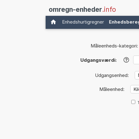
omregn-enheder
.info
Enhedshurtigregner
Enhedsbere
Måleenheds-kategori:
Udgangsværdi:
?
Udgangsenhed:
Måleenhed: