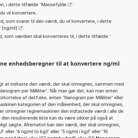
n, i dette tilfælde '
Massefylde
'.
du vil konvertere.
, som svarer til den værdi, du vil konvertere, i dette
r [ng/ml]
'.
, som værdien skal konverteres til, i dette tilfælde '
nne enhedsberegner til at konvertere ng/ml
gt at indtaste den værdi, der skal omregnes, sammen med
Nanogram per Milliliter'. Når man gør det, kan man enten
rkortelse af detf.eks. enten 'Nanogram per Milliliter' eller
askinen kategorien af den måleenhed, der skal omregnes,
ter omregner regnemaskinen den indtastede værdi i alle de
 den resulterende liste kan du være sikker på også at
igt søgte. Alternativt kan den værdi, der skal omregnes,
 eller '4 ng/ml to kg/l' eller '5 ng/ml i kg/l' eller '16