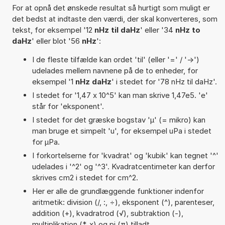
For at opnå det ønskede resultat så hurtigt som muligt er
det bedst at indtaste den værdi, der skal konverteres, som
tekst, for eksempel '12
nHz til daHz
' eller '34
nHz to
daHz
' eller blot '56
nHz
':
I de fleste tilfælde kan ordet 'til' (eller '=' / '->')
udelades mellem navnene på de to enheder, for
eksempel '1
nHz daHz
' i stedet for '78 nHz til daHz'.
I stedet for '1,47 x 10^5' kan man skrive 1,47e5. 'e'
står for 'eksponent'.
I stedet for det græske bogstav 'µ' (= mikro) kan
man bruge et simpelt 'u', for eksempel uPa i stedet
for µPa.
I forkortelserne for 'kvadrat' og 'kubik' kan tegnet '^'
udelades i '^2' og '^3'. Kvadratcentimeter kan derfor
skrives cm2 i stedet for cm^2.
Her er alle de grundlæggende funktioner indenfor
aritmetik: division (/, :, ÷), eksponent (^), parenteser,
addition (+), kvadratrod (√), subtraktion (-),
multiplikation (*, x) og pi (π) tilladt