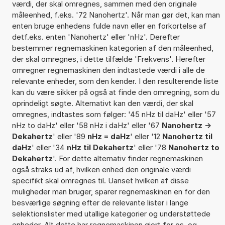
værdi, der skal omregnes, sammen med den originale
måleenhed, f.eks. '72 Nanohertz'. Når man gør det, kan man
enten bruge enhedens fulde navn eller en forkortelse af
detf.eks. enten 'Nanohertz' eller 'nHz'. Derefter
bestemmer regnemaskinen kategorien af den måleenhed,
der skal omregnes, i dette tilfælde 'Frekvens'. Herefter
omregner regnemaskinen den indtastede værdi i alle de
relevante enheder, som den kender. I den resulterende liste
kan du være sikker på også at finde den omregning, som du
oprindeligt søgte. Alternativt kan den værdi, der skal
omregnes, indtastes som følger: '45 nHz til daHz' eller '57
nHz to daHz' eller '58 nHz i daHz' eller '67
Nanohertz ->
Dekahertz
' eller '89
nHz = daHz
' eller '12
Nanohertz til
daHz
' eller '34
nHz til Dekahertz
' eller '78
Nanohertz to
Dekahertz
'. For dette alternativ finder regnemaskinen
også straks ud af, hvilken enhed den originale værdi
specifikt skal omregnes til. Uanset hvilken af disse
muligheder man bruger, sparer regnemaskinen en for den
besværlige søgning efter de relevante lister i lange
selektionslister med utallige kategorier og understøttede
enheder. Alt dette har regnemaskinen gjort for os, og