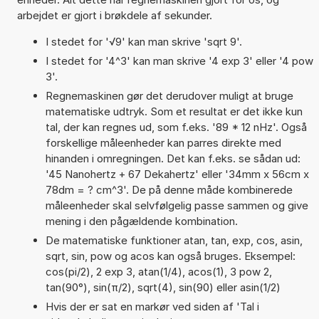
arbejdet er gjort i brøkdele af sekunder.
I stedet for '√9' kan man skrive 'sqrt 9'.
I stedet for '4^3' kan man skrive '4 exp 3' eller '4 pow
3'.
Regnemaskinen gør det derudover muligt at bruge
matematiske udtryk. Som et resultat er det ikke kun
tal, der kan regnes ud, som f.eks. '89 * 12 nHz'. Også
forskellige måleenheder kan parres direkte med
hinanden i omregningen. Det kan f.eks. se sådan ud:
'45 Nanohertz + 67 Dekahertz' eller '34mm x 56cm x
78dm = ? cm^3'. De på denne måde kombinerede
måleenheder skal selvfølgelig passe sammen og give
mening i den pågældende kombination.
De matematiske funktioner atan, tan, exp, cos, asin,
sqrt, sin, pow og acos kan også bruges. Eksempel:
cos(pi/2), 2 exp 3, atan(1/4), acos(1), 3 pow 2,
tan(90°), sin(π/2), sqrt(4), sin(90) eller asin(1/2)
Hvis der er sat en markør ved siden af 'Tal i