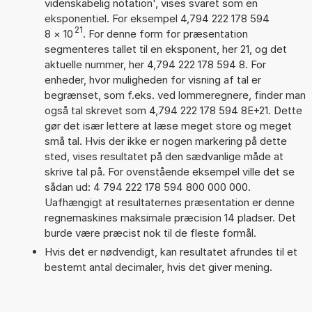
videnskabelig notation', vises svaret som en
eksponentiel. For eksempel 4,794 222 178 594
21
8
×
10
. For denne form for præsentation
segmenteres tallet til en eksponent, her 21, og det
aktuelle nummer, her 4,794 222 178 594 8. For
enheder, hvor muligheden for visning af tal er
begrænset, som f.eks. ved lommeregnere, finder man
også tal skrevet som 4,794 222 178 594 8E+21. Dette
gør det især lettere at læse meget store og meget
små tal. Hvis der ikke er nogen markering på dette
sted, vises resultatet på den sædvanlige måde at
skrive tal på. For ovenstående eksempel ville det se
sådan ud: 4 794 222 178 594 800 000 000.
Uafhængigt at resultaternes præsentation er denne
regnemaskines maksimale præcision 14 pladser. Det
burde være præcist nok til de fleste formål.
Hvis det er nødvendigt, kan resultatet afrundes til et
bestemt antal decimaler, hvis det giver mening.