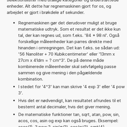
enheder. Alt dette har regnemaskinen gjort for os, og
arbejdet er gjort i brøkdele af sekunder.
Regnemaskinen gør det derudover muligt at bruge
matematiske udtryk. Som et resultat er det ikke kun
tal, der kan regnes ud, som f.eks. '84 * 98 nl'. Også
forskellige måleenheder kan parres direkte med
hinanden i omregningen. Det kan f.eks. se sådan ud:
'56 Nanoliter + 70 Kubikcentimeter' eller '13mm x
27cm x 41dm = ? cm^3'. De på denne måde
kombinerede måleenheder skal selvfølgelig passe
sammen og give mening i den pågældende
kombination.
I stedet for '4^3' kan man skrive '4 exp 3' eller '4 pow
3'.
Hvis det er nødvendigt, kan resultatet afrundes til et
bestemt antal decimaler, hvis det giver mening.
De matematiske funktioner tan, sqrt, atan, pow, sin,
acos, cos, asin og exp kan også bruges. Eksempel:
acos(1), 3 pow 2, sin(π/2), cos(pi/2), sqrt(4),