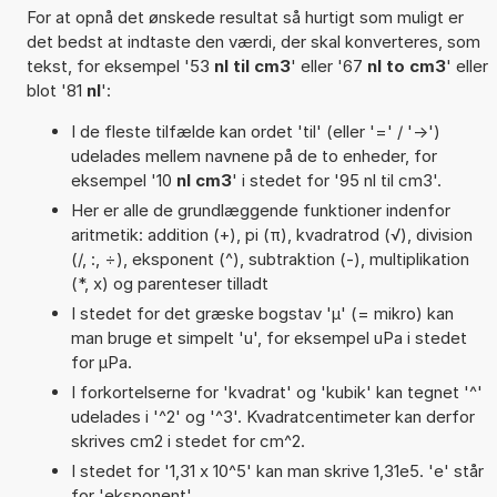
For at opnå det ønskede resultat så hurtigt som muligt er
det bedst at indtaste den værdi, der skal konverteres, som
tekst, for eksempel '53
nl til cm3
' eller '67
nl to cm3
' eller
blot '81
nl
':
I de fleste tilfælde kan ordet 'til' (eller '=' / '->')
udelades mellem navnene på de to enheder, for
eksempel '10
nl cm3
' i stedet for '95 nl til cm3'.
Her er alle de grundlæggende funktioner indenfor
aritmetik: addition (+), pi (π), kvadratrod (√), division
(/, :, ÷), eksponent (^), subtraktion (-), multiplikation
(*, x) og parenteser tilladt
I stedet for det græske bogstav 'µ' (= mikro) kan
man bruge et simpelt 'u', for eksempel uPa i stedet
for µPa.
I forkortelserne for 'kvadrat' og 'kubik' kan tegnet '^'
udelades i '^2' og '^3'. Kvadratcentimeter kan derfor
skrives cm2 i stedet for cm^2.
I stedet for '1,31 x 10^5' kan man skrive 1,31e5. 'e' står
for 'eksponent'.