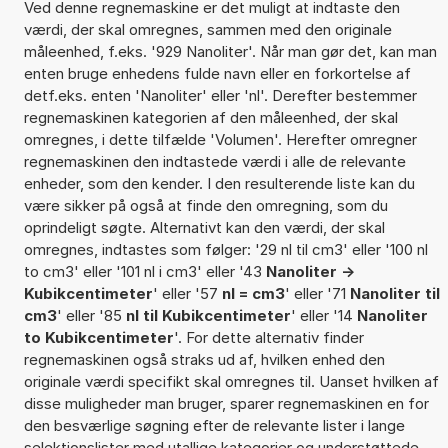
Ved denne regnemaskine er det muligt at indtaste den
værdi, der skal omregnes, sammen med den originale
måleenhed, f.eks. '929 Nanoliter'. Når man gør det, kan man
enten bruge enhedens fulde navn eller en forkortelse af
detf.eks. enten 'Nanoliter' eller 'nl'. Derefter bestemmer
regnemaskinen kategorien af den måleenhed, der skal
omregnes, i dette tilfælde 'Volumen'. Herefter omregner
regnemaskinen den indtastede værdi i alle de relevante
enheder, som den kender. I den resulterende liste kan du
være sikker på også at finde den omregning, som du
oprindeligt søgte. Alternativt kan den værdi, der skal
omregnes, indtastes som følger: '29 nl til cm3' eller '100 nl
to cm3' eller '101 nl i cm3' eller '43
Nanoliter ->
Kubikcentimeter
' eller '57
nl = cm3
' eller '71
Nanoliter til
cm3
' eller '85
nl til Kubikcentimeter
' eller '14
Nanoliter
to Kubikcentimeter
'. For dette alternativ finder
regnemaskinen også straks ud af, hvilken enhed den
originale værdi specifikt skal omregnes til. Uanset hvilken af
disse muligheder man bruger, sparer regnemaskinen en for
den besværlige søgning efter de relevante lister i lange
selektionslister med utallige kategorier og understøttede