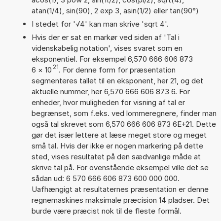
atan(1/4), sin(90), 2 exp 3, asin(1/2) eller tan(90°)
I stedet for '√4' kan man skrive 'sqrt 4'.
Hvis der er sat en markør ved siden af 'Tal i
videnskabelig notation', vises svaret som en
eksponentiel. For eksempel 6,570 666 606 873
21
6
×
10
. For denne form for præsentation
segmenteres tallet til en eksponent, her 21, og det
aktuelle nummer, her 6,570 666 606 873 6. For
enheder, hvor muligheden for visning af tal er
begrænset, som f.eks. ved lommeregnere, finder man
også tal skrevet som 6,570 666 606 873 6E+21. Dette
gør det især lettere at læse meget store og meget
små tal. Hvis der ikke er nogen markering på dette
sted, vises resultatet på den sædvanlige måde at
skrive tal på. For ovenstående eksempel ville det se
sådan ud: 6 570 666 606 873 600 000 000.
Uafhængigt at resultaternes præsentation er denne
regnemaskines maksimale præcision 14 pladser. Det
burde være præcist nok til de fleste formål.