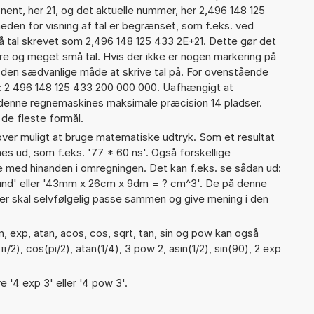
nent, her 21, og det aktuelle nummer, her 2,496 148 125
heden for visning af tal er begrænset, som f.eks. ved
 tal skrevet som 2,496 148 125 433 2E+21. Dette gør det
re og meget små tal. Hvis der ikke er nogen markering på
å den sædvanlige måde at skrive tal på. For ovenstående
d: 2 496 148 125 433 200 000 000. Uafhængigt at
 denne regnemaskines maksimale præcision 14 pladser.
 de fleste formål.
er muligt at bruge matematiske udtryk. Som et resultat
nes ud, som f.eks. '77 * 60 ns'. Også forskellige
 med hinanden i omregningen. Det kan f.eks. se sådan ud:
nd' eller '43mm x 26cm x 9dm = ? cm^3'. De på denne
 skal selvfølgelig passe sammen og give mening i den
, exp, atan, acos, cos, sqrt, tan, sin og pow kan også
/2), cos(pi/2), atan(1/4), 3 pow 2, asin(1/2), sin(90), 2 exp
e '4 exp 3' eller '4 pow 3'.