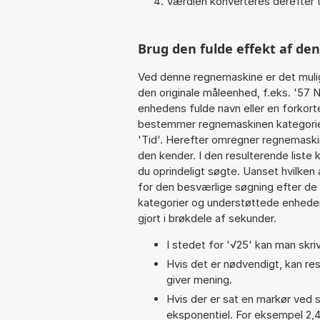
Værdien konverteres derefter t
Brug den fulde effekt af de
Ved denne regnemaskine er det muli
den originale måleenhed, f.eks. '57
enhedens fulde navn eller en forkorte
bestemmer regnemaskinen kategorien
'Tid'. Herefter omregner regnemaski
den kender. I den resulterende liste
du oprindeligt søgte. Uanset hvilken
for den besværlige søgning efter de re
kategorier og understøttede enheder.
gjort i brøkdele af sekunder.
I stedet for '√25' kan man skriv
Hvis det er nødvendigt, kan res
giver mening.
Hvis der er sat en markør ved s
eksponentiel. For eksempel 2,