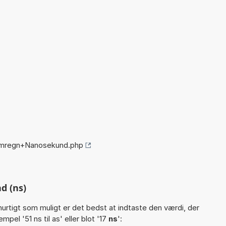
omregn+Nanosekund.php
d (ns)
hurtigt som muligt er det bedst at indtaste den værdi, der
pel '51 ns til as' eller blot '17
ns
':