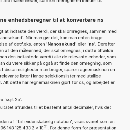
il alle måleenheder, som lommeregneren kender til.
nne enhedsberegner til at konvertere ns
gt at indtaste den værdi, der skal omregnes, sammen med
 Nanosekund'. Når man gør det, kan man enten bruge
lse af detf.eks. enten '
Nanosekund
' eller '
ns
'. Derefter
 af den måleenhed, der skal omregnes, i dette tilfælde
nen den indtastede værdi i alle de relevante enheder, som
 kan du være sikker på også at finde den omregning, som
 af disse muligheder man bruger, sparer regnemaskinen en
levante lister i lange selektionslister med utallige
 Alt dette har regnemaskinen gjort for os, og arbejdet er
e 'sqrt 25'.
ultatet afrundes til et bestemt antal decimaler, hvis det
iden af 'Tal i videnskabelig notation', vises svaret som en
21
496 148 125 433 2
×
10
. For denne form for præsentation