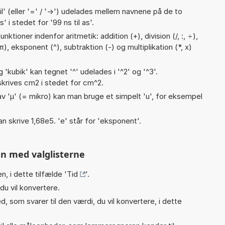
til' (eller '=' / '->') udelades mellem navnene på de to
 i stedet for '99 ns til as'.
ktioner indenfor aritmetik: addition (+), division (/, :, ÷),
π), eksponent (^), subtraktion (-) og multiplikation (*, x)
g 'kubik' kan tegnet '^' udelades i '^2' og '^3'.
krives cm2 i stedet for cm^2.
v 'µ' (= mikro) kan man bruge et simpelt 'u', for eksempel
an skrive 1,68e5. 'e' står for 'eksponent'.
n med valglisterne
n, i dette tilfælde '
Tid
'.
du vil konvertere.
, som svarer til den værdi, du vil konvertere, i dette