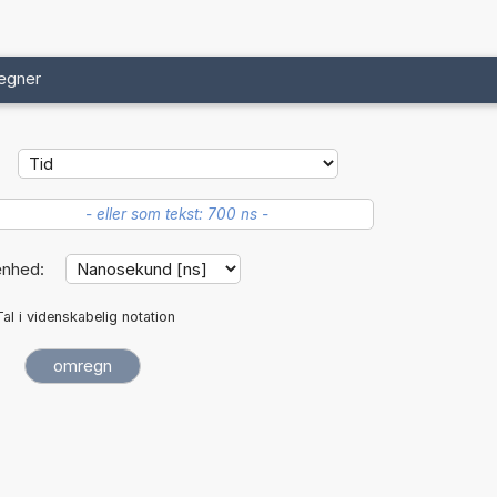
egner
enhed:
Tal i videnskabelig notation