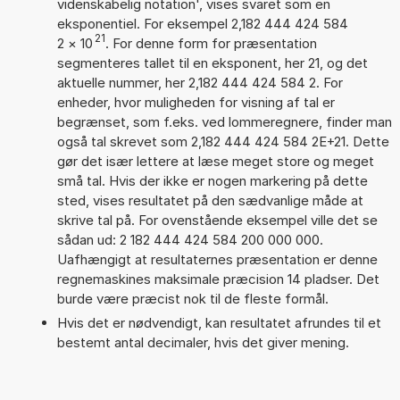
videnskabelig notation', vises svaret som en
eksponentiel. For eksempel 2,182 444 424 584
21
2
×
10
. For denne form for præsentation
segmenteres tallet til en eksponent, her 21, og det
aktuelle nummer, her 2,182 444 424 584 2. For
enheder, hvor muligheden for visning af tal er
begrænset, som f.eks. ved lommeregnere, finder man
også tal skrevet som 2,182 444 424 584 2E+21. Dette
gør det især lettere at læse meget store og meget
små tal. Hvis der ikke er nogen markering på dette
sted, vises resultatet på den sædvanlige måde at
skrive tal på. For ovenstående eksempel ville det se
sådan ud: 2 182 444 424 584 200 000 000.
Uafhængigt at resultaternes præsentation er denne
regnemaskines maksimale præcision 14 pladser. Det
burde være præcist nok til de fleste formål.
Hvis det er nødvendigt, kan resultatet afrundes til et
bestemt antal decimaler, hvis det giver mening.