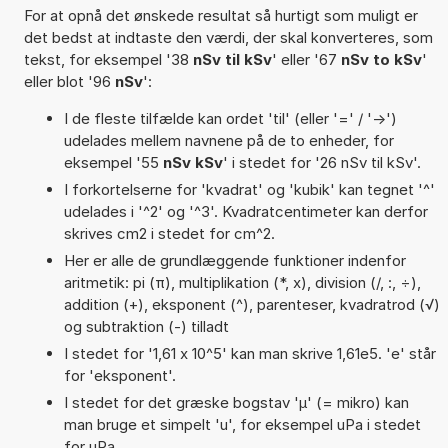
For at opnå det ønskede resultat så hurtigt som muligt er
det bedst at indtaste den værdi, der skal konverteres, som
tekst, for eksempel '38
nSv til kSv
' eller '67
nSv to kSv
'
eller blot '96
nSv
':
I de fleste tilfælde kan ordet 'til' (eller '=' / '->')
udelades mellem navnene på de to enheder, for
eksempel '55
nSv kSv
' i stedet for '26 nSv til kSv'.
I forkortelserne for 'kvadrat' og 'kubik' kan tegnet '^'
udelades i '^2' og '^3'. Kvadratcentimeter kan derfor
skrives cm2 i stedet for cm^2.
Her er alle de grundlæggende funktioner indenfor
aritmetik: pi (π), multiplikation (*, x), division (/, :, ÷),
addition (+), eksponent (^), parenteser, kvadratrod (√)
og subtraktion (-) tilladt
I stedet for '1,61 x 10^5' kan man skrive 1,61e5. 'e' står
for 'eksponent'.
I stedet for det græske bogstav 'µ' (= mikro) kan
man bruge et simpelt 'u', for eksempel uPa i stedet
for µPa.