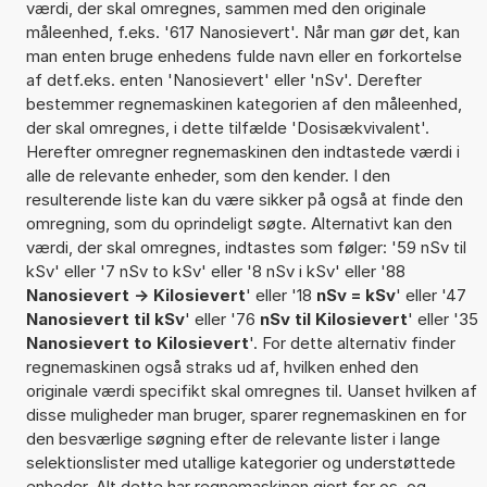
værdi, der skal omregnes, sammen med den originale
måleenhed, f.eks. '617 Nanosievert'. Når man gør det, kan
man enten bruge enhedens fulde navn eller en forkortelse
af detf.eks. enten 'Nanosievert' eller 'nSv'. Derefter
bestemmer regnemaskinen kategorien af den måleenhed,
der skal omregnes, i dette tilfælde 'Dosisækvivalent'.
Herefter omregner regnemaskinen den indtastede værdi i
alle de relevante enheder, som den kender. I den
resulterende liste kan du være sikker på også at finde den
omregning, som du oprindeligt søgte. Alternativt kan den
værdi, der skal omregnes, indtastes som følger: '59 nSv til
kSv' eller '7 nSv to kSv' eller '8 nSv i kSv' eller '88
Nanosievert -> Kilosievert
' eller '18
nSv = kSv
' eller '47
Nanosievert til kSv
' eller '76
nSv til Kilosievert
' eller '35
Nanosievert to Kilosievert
'. For dette alternativ finder
regnemaskinen også straks ud af, hvilken enhed den
originale værdi specifikt skal omregnes til. Uanset hvilken af
disse muligheder man bruger, sparer regnemaskinen en for
den besværlige søgning efter de relevante lister i lange
selektionslister med utallige kategorier og understøttede
enheder. Alt dette har regnemaskinen gjort for os, og