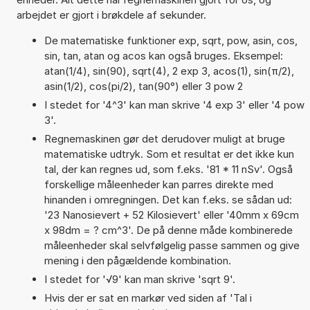
arbejdet er gjort i brøkdele af sekunder.
De matematiske funktioner exp, sqrt, pow, asin, cos,
sin, tan, atan og acos kan også bruges. Eksempel:
atan(1/4), sin(90), sqrt(4), 2 exp 3, acos(1), sin(π/2),
asin(1/2), cos(pi/2), tan(90°) eller 3 pow 2
I stedet for '4^3' kan man skrive '4 exp 3' eller '4 pow
3'.
Regnemaskinen gør det derudover muligt at bruge
matematiske udtryk. Som et resultat er det ikke kun
tal, der kan regnes ud, som f.eks. '81 * 11 nSv'. Også
forskellige måleenheder kan parres direkte med
hinanden i omregningen. Det kan f.eks. se sådan ud:
'23 Nanosievert + 52 Kilosievert' eller '40mm x 69cm
x 98dm = ? cm^3'. De på denne måde kombinerede
måleenheder skal selvfølgelig passe sammen og give
mening i den pågældende kombination.
I stedet for '√9' kan man skrive 'sqrt 9'.
Hvis der er sat en markør ved siden af 'Tal i