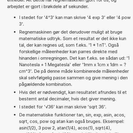
arbejdet er gjort i brøkdele af sekunder.
I stedet for '4^3' kan man skrive '4 exp 3' eller '4 pow
3'.
Regnemaskinen gør det derudover muligt at bruge
matematiske udtryk. Som et resultat er det ikke kun
tal, der kan regnes ud, som f.eks. '1 * 1 nT'. Også
forskellige måleenheder kan parres direkte med
hinanden i omregningen. Det kan f.eks. se sådan ud: '1
Nanotesla + 1 Megatesla' eller '1mm x 1cm x 1dm = ?
cm^3'. De på denne måde kombinerede måleenheder
skal selvfølgelig passe sammen og give mening i den
pågældende kombination.
Hvis det er nødvendigt, kan resultatet afrundes til et
bestemt antal decimaler, hvis det giver mening.
I stedet for '√36' kan man skrive 'sqrt 36'.
De matematiske funktioner tan, sin, exp, asin, acos,
sqrt, cos, pow og atan kan også bruges. Eksempel:
asin(1/2), 3 pow 2, atan(1/4), acos(1), sqrt(4),