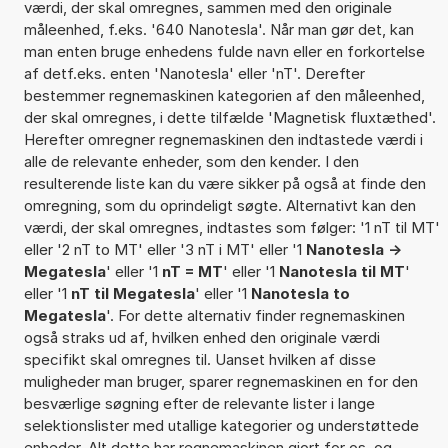
værdi, der skal omregnes, sammen med den originale
måleenhed, f.eks. '640 Nanotesla'. Når man gør det, kan
man enten bruge enhedens fulde navn eller en forkortelse
af detf.eks. enten 'Nanotesla' eller 'nT'. Derefter
bestemmer regnemaskinen kategorien af den måleenhed,
der skal omregnes, i dette tilfælde 'Magnetisk fluxtæthed'.
Herefter omregner regnemaskinen den indtastede værdi i
alle de relevante enheder, som den kender. I den
resulterende liste kan du være sikker på også at finde den
omregning, som du oprindeligt søgte. Alternativt kan den
værdi, der skal omregnes, indtastes som følger: '1 nT til MT'
eller '2 nT to MT' eller '3 nT i MT' eller '1
Nanotesla ->
Megatesla
' eller '1
nT = MT
' eller '1
Nanotesla til MT
'
eller '1
nT til Megatesla
' eller '1
Nanotesla to
Megatesla
'. For dette alternativ finder regnemaskinen
også straks ud af, hvilken enhed den originale værdi
specifikt skal omregnes til. Uanset hvilken af disse
muligheder man bruger, sparer regnemaskinen en for den
besværlige søgning efter de relevante lister i lange
selektionslister med utallige kategorier og understøttede
enheder. Alt dette har regnemaskinen gjort for os, og