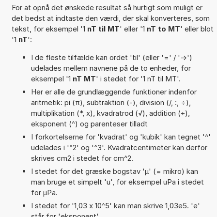
For at opnå det ønskede resultat så hurtigt som muligt er
det bedst at indtaste den værdi, der skal konverteres, som
tekst, for eksempel '1
nT til MT
' eller '1
nT to MT
' eller blot
'1
nT
':
I de fleste tilfælde kan ordet 'til' (eller '=' / '->')
udelades mellem navnene på de to enheder, for
eksempel '1
nT MT
' i stedet for '1 nT til MT'.
Her er alle de grundlæggende funktioner indenfor
aritmetik: pi (π), subtraktion (-), division (/, :, ÷),
multiplikation (*, x), kvadratrod (√), addition (+),
eksponent (^) og parenteser tilladt
I forkortelserne for 'kvadrat' og 'kubik' kan tegnet '^'
udelades i '^2' og '^3'. Kvadratcentimeter kan derfor
skrives cm2 i stedet for cm^2.
I stedet for det græske bogstav 'µ' (= mikro) kan
man bruge et simpelt 'u', for eksempel uPa i stedet
for µPa.
I stedet for '1,03 x 10^5' kan man skrive 1,03e5. 'e'
står for 'eksponent'.