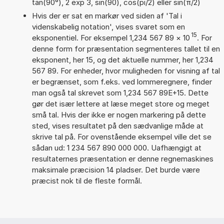
tan(90°), 2 exp 3, sin(90), cos(pi/2) eller sin(π/2)
Hvis der er sat en markør ved siden af 'Tal i
videnskabelig notation', vises svaret som en
15
eksponentiel. For eksempel 1,234 567 89
×
10
. For
denne form for præsentation segmenteres tallet til en
eksponent, her 15, og det aktuelle nummer, her 1,234
567 89. For enheder, hvor muligheden for visning af tal
er begrænset, som f.eks. ved lommeregnere, finder
man også tal skrevet som 1,234 567 89E+15. Dette
gør det især lettere at læse meget store og meget
små tal. Hvis der ikke er nogen markering på dette
sted, vises resultatet på den sædvanlige måde at
skrive tal på. For ovenstående eksempel ville det se
sådan ud: 1 234 567 890 000 000. Uafhængigt at
resultaternes præsentation er denne regnemaskines
maksimale præcision 14 pladser. Det burde være
præcist nok til de fleste formål.