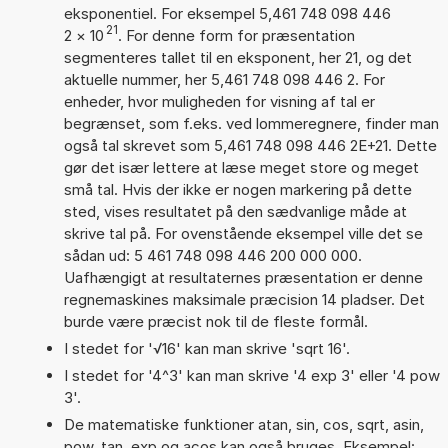
eksponentiel. For eksempel 5,461 748 098 446
21
2
×
10
. For denne form for præsentation
segmenteres tallet til en eksponent, her 21, og det
aktuelle nummer, her 5,461 748 098 446 2. For
enheder, hvor muligheden for visning af tal er
begrænset, som f.eks. ved lommeregnere, finder man
også tal skrevet som 5,461 748 098 446 2E+21. Dette
gør det især lettere at læse meget store og meget
små tal. Hvis der ikke er nogen markering på dette
sted, vises resultatet på den sædvanlige måde at
skrive tal på. For ovenstående eksempel ville det se
sådan ud: 5 461 748 098 446 200 000 000.
Uafhængigt at resultaternes præsentation er denne
regnemaskines maksimale præcision 14 pladser. Det
burde være præcist nok til de fleste formål.
I stedet for '√16' kan man skrive 'sqrt 16'.
I stedet for '4^3' kan man skrive '4 exp 3' eller '4 pow
3'.
De matematiske funktioner atan, sin, cos, sqrt, asin,
pow, tan, exp og acos kan også bruges. Eksempel: