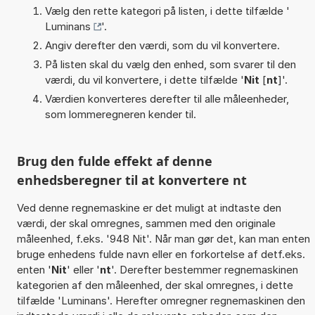
Vælg den rette kategori på listen, i dette tilfælde '
Luminans
'.
Angiv derefter den værdi, som du vil konvertere.
På listen skal du vælg den enhed, som svarer til den
værdi, du vil konvertere, i dette tilfælde '
Nit
[
nt
]'.
Værdien konverteres derefter til alle måleenheder,
som lommeregneren kender til.
Brug den fulde effekt af denne
enhedsberegner til at konvertere nt
Ved denne regnemaskine er det muligt at indtaste den
værdi, der skal omregnes, sammen med den originale
måleenhed, f.eks. '948 Nit'. Når man gør det, kan man enten
bruge enhedens fulde navn eller en forkortelse af detf.eks.
enten '
Nit
' eller '
nt
'. Derefter bestemmer regnemaskinen
kategorien af den måleenhed, der skal omregnes, i dette
tilfælde 'Luminans'. Herefter omregner regnemaskinen den