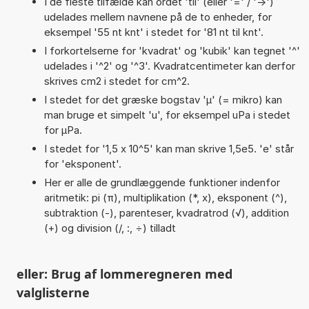
I de fleste tilfælde kan ordet 'til' (eller '=' / '->')
udelades mellem navnene på de to enheder, for
eksempel '55 nt knt' i stedet for '81 nt til knt'.
I forkortelserne for 'kvadrat' og 'kubik' kan tegnet '^'
udelades i '^2' og '^3'. Kvadratcentimeter kan derfor
skrives cm2 i stedet for cm^2.
I stedet for det græske bogstav 'µ' (= mikro) kan
man bruge et simpelt 'u', for eksempel uPa i stedet
for µPa.
I stedet for '1,5 x 10^5' kan man skrive 1,5e5. 'e' står
for 'eksponent'.
Her er alle de grundlæggende funktioner indenfor
aritmetik: pi (π), multiplikation (*, x), eksponent (^),
subtraktion (-), parenteser, kvadratrod (√), addition
(+) og division (/, :, ÷) tilladt
eller: Brug af lommeregneren med
valglisterne