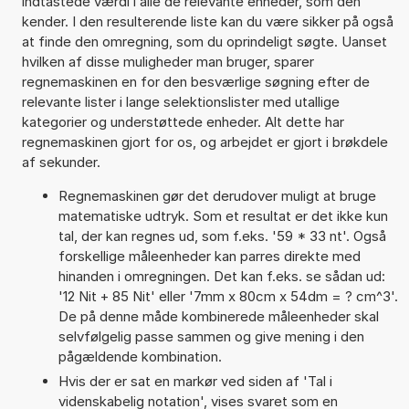
indtastede værdi i alle de relevante enheder, som den
kender. I den resulterende liste kan du være sikker på også
at finde den omregning, som du oprindeligt søgte. Uanset
hvilken af disse muligheder man bruger, sparer
regnemaskinen en for den besværlige søgning efter de
relevante lister i lange selektionslister med utallige
kategorier og understøttede enheder. Alt dette har
regnemaskinen gjort for os, og arbejdet er gjort i brøkdele
af sekunder.
Regnemaskinen gør det derudover muligt at bruge
matematiske udtryk. Som et resultat er det ikke kun
tal, der kan regnes ud, som f.eks. '59 * 33 nt'. Også
forskellige måleenheder kan parres direkte med
hinanden i omregningen. Det kan f.eks. se sådan ud:
'12 Nit + 85 Nit' eller '7mm x 80cm x 54dm = ? cm^3'.
De på denne måde kombinerede måleenheder skal
selvfølgelig passe sammen og give mening i den
pågældende kombination.
Hvis der er sat en markør ved siden af 'Tal i
videnskabelig notation', vises svaret som en