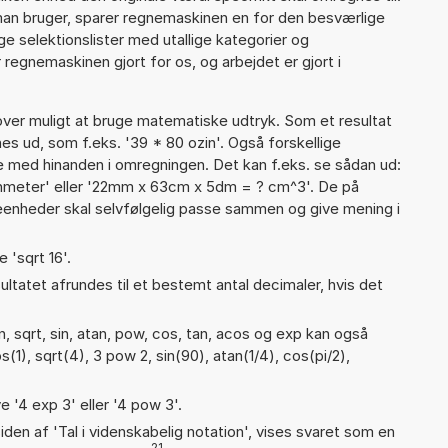
man bruger, sparer regnemaskinen en for den besværlige
nge selektionslister med utallige kategorier og
regnemaskinen gjort for os, og arbejdet er gjort i
er muligt at bruge matematiske udtryk. Som et resultat
nes ud, som f.eks. '39 * 80 ozin'. Også forskellige
 med hinanden i omregningen. Det kan f.eks. se sådan ud:
meter' eller '22mm x 63cm x 5dm = ? cm^3'. De på
nheder skal selvfølgelig passe sammen og give mening i
 'sqrt 16'.
ultatet afrundes til et bestemt antal decimaler, hvis det
, sqrt, sin, atan, pow, cos, tan, acos og exp kan også
(1), sqrt(4), 3 pow 2, sin(90), atan(1/4), cos(pi/2),
e '4 exp 3' eller '4 pow 3'.
iden af 'Tal i videnskabelig notation', vises svaret som en
21