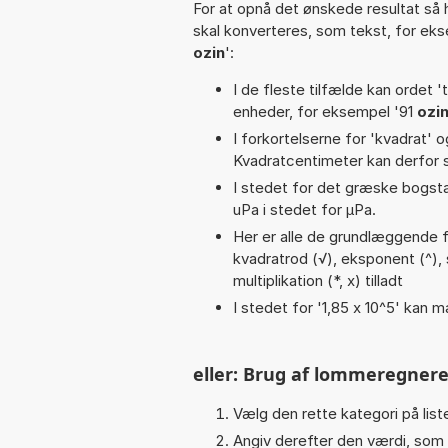
For at opnå det ønskede resultat så 
skal konverteres, som tekst, for ek
ozin
':
I de fleste tilfælde kan ordet '
enheder, for eksempel '91
ozi
I forkortelserne for 'kvadrat' o
Kvadratcentimeter kan derfor s
I stedet for det græske bogsta
uPa i stedet for µPa.
Her er alle de grundlæggende fu
kvadratrod (√), eksponent (^), su
multiplikation (*, x) tilladt
I stedet for '1,85 x 10^5' kan m
eller: Brug af lommeregnere
Vælg den rette kategori på liste
Angiv derefter den værdi, som 