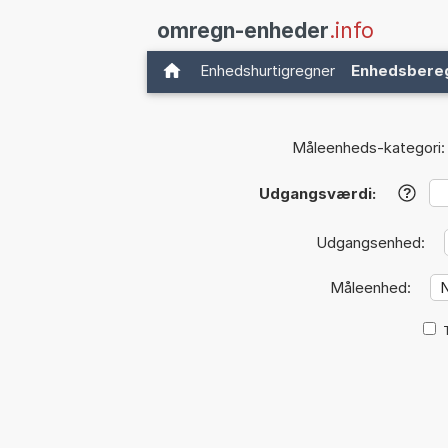
omregn-enheder
.info
Enhedshurtigregner
Enhedsbere
Måleenheds-kategori:
Udgangsværdi:
?
Udgangsenhed:
Måleenhed: