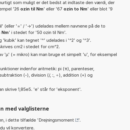
hurtigt som muligt er det bedst at indtaste den værdi, der
sempel '26
ozin til Nm
' eller '67
ozin to Nm
' eller blot '9
til' (eller '=' / '->') udelades mellem navnene på de to
n Nm
' i stedet for '50 ozin til Nm'.
g 'kubik' kan tegnet '^' udelades i '^2' og '^3'.
krives cm2 i stedet for cm^2.
v 'µ' (= mikro) kan man bruge et simpelt 'u', for eksempel
nktioner indenfor aritmetik: pi (π), parenteser,
btraktion (-), division (/, :, ÷), addition (+) og
an skrive 1,85e5. 'e' står for 'eksponent'.
n med valglisterne
n, i dette tilfælde '
Drejningsmoment
'.
du vil konvertere.