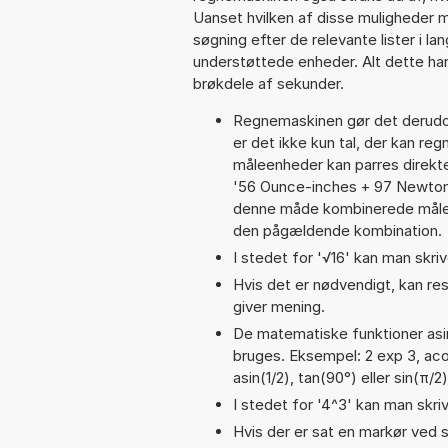
Uanset hvilken af disse muligheder 
søgning efter de relevante lister i la
understøttede enheder. Alt dette har 
brøkdele af sekunder.
Regnemaskinen gør det derudov
er det ikke kun tal, der kan reg
måleenheder kan parres direkte
'56 Ounce-inches + 97 Newton
denne måde kombinerede målee
den pågældende kombination.
I stedet for '√16' kan man skrive
Hvis det er nødvendigt, kan res
giver mening.
De matematiske funktioner asin
bruges. Eksempel: 2 exp 3, acos
asin(1/2), tan(90°) eller sin(π/2)
I stedet for '4^3' kan man skriv
Hvis der er sat en markør ved s