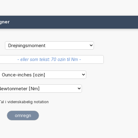
gner
Tal i videnskabelig notation