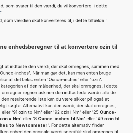
, som svarer til den værdi, du vil konvertere, i dette
'.
, som værdien skal konverteres til, i dette tilfælde '
ne enhedsberegner til at konvertere ozin til
gt at indtaste den værdi, der skal omregnes, sammen med
3 Ounce-inches'. Når man gør det, kan man enten bruge
lse af detf.eks. enten 'Ounce-inches' eller 'ozin'.
ategorien af den måleenhed, der skal omregnes, i dette
r omregner regnemaskinen den indtastede værdi i alle de
 den resulterende liste kan du være sikker på også at
igt søgte. Alternativt kan den værdi, der skal omregnes,
eller '91 ozin to Nm' eller '92 ozin i Nm' eller '25
Ounce-
ozin = Nm
' eller '8
Ounce-inches til Nm
' eller '49
ozin til
ches to Newtonmeter
'. For dette alternativ finder
lken enhed den originale værdi specifikt skal omregnes til.