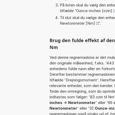
På listen skal du vælg den enhed
tilfælde '
Ounce-inches [ozin]
Til slut skal du vælge den enhed
Newtonmeter [Nm]
'.
Brug den fulde effekt af den
Nm
Ved denne regnemaskine er det muli
den originale måleenhed, f.eks. '44
enhedens fulde navn eller en forkorte
Derefter bestemmer regnemaskinen k
tilfælde 'Drejningsmoment'. Herefte
relevante enheder, som den kender. I
finde den omregning, som du oprindel
indtastes som følger: '83 ozin til Nm' 
inches -> Newtonmeter
' eller '66
Newtonmeter
' eller '32
Ounce-in
regnemaskinen også straks ud af, hvi