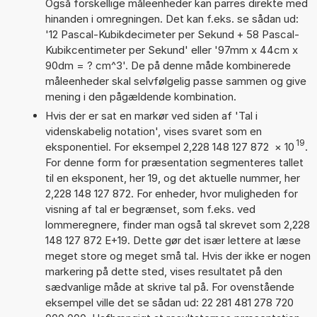
Også forskellige måleenheder kan parres direkte med
hinanden i omregningen. Det kan f.eks. se sådan ud:
'12 Pascal-Kubikdecimeter per Sekund + 58 Pascal-
Kubikcentimeter per Sekund' eller '97mm x 44cm x
90dm = ? cm^3'. De på denne måde kombinerede
måleenheder skal selvfølgelig passe sammen og give
mening i den pågældende kombination.
Hvis der er sat en markør ved siden af 'Tal i
videnskabelig notation', vises svaret som en
19
eksponentiel. For eksempel 2,228 148 127 872
×
10
.
For denne form for præsentation segmenteres tallet
til en eksponent, her 19, og det aktuelle nummer, her
2,228 148 127 872. For enheder, hvor muligheden for
visning af tal er begrænset, som f.eks. ved
lommeregnere, finder man også tal skrevet som 2,228
148 127 872 E+19. Dette gør det især lettere at læse
meget store og meget små tal. Hvis der ikke er nogen
markering på dette sted, vises resultatet på den
sædvanlige måde at skrive tal på. For ovenstående
eksempel ville det se sådan ud: 22 281 481 278 720