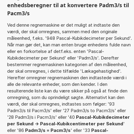
enhedsberegner til at konvertere Padm3/s til
Pacm3/s
Ved denne regnemaskine er det muligt at indtaste den
værdi, der skal omregnes, sammen med den originale
måleenhed, f.eks. '948 Pascal-Kubikdecimeter per Sekund'.
Når man gør det, kan man enten bruge enhedens fulde navn
eller en forkortelse af detf.eks. enten 'Pascal-
Kubikdecimeter per Sekund' eller 'Padm3/s'. Derefter
bestemmer regnemaskinen kategorien af den måleenhed,
der skal omregnes, i dette tilfælde 'Lækagehastighed'.
Herefter omregner regnemaskinen den indtastede værdi i
alle de relevante enheder, som den kender. I den
resulterende liste kan du være sikker på også at finde den
omregning, som du oprindeligt søgte. Alternativt kan den
værdi, der skal omregnes, indtastes som følger: '93
Padm3/s til Pacm3/s' eller '27 Padm3/s to Pacm3/s' eller
'28 Padm3/s i Pacm3/s' eller '40
Pascal-Kubikdecimeter
per Sekund -> Pascal-Kubikcentimeter per Sekund
'
eller '86
Padm3/s = Pacm3/s
' eller '33
Pascal-