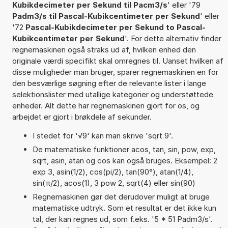
Kubikdecimeter per Sekund til Pacm3/s
' eller '79
Padm3/s til Pascal-Kubikcentimeter per Sekund
' eller
'72
Pascal-Kubikdecimeter per Sekund to Pascal-
Kubikcentimeter per Sekund
'. For dette alternativ finder
regnemaskinen også straks ud af, hvilken enhed den
originale værdi specifikt skal omregnes til. Uanset hvilken af
disse muligheder man bruger, sparer regnemaskinen en for
den besværlige søgning efter de relevante lister i lange
selektionslister med utallige kategorier og understøttede
enheder. Alt dette har regnemaskinen gjort for os, og
arbejdet er gjort i brøkdele af sekunder.
I stedet for '√9' kan man skrive 'sqrt 9'.
De matematiske funktioner acos, tan, sin, pow, exp,
sqrt, asin, atan og cos kan også bruges. Eksempel: 2
exp 3, asin(1/2), cos(pi/2), tan(90°), atan(1/4),
sin(π/2), acos(1), 3 pow 2, sqrt(4) eller sin(90)
Regnemaskinen gør det derudover muligt at bruge
matematiske udtryk. Som et resultat er det ikke kun
tal, der kan regnes ud, som f.eks. '5 * 51 Padm3/s'.