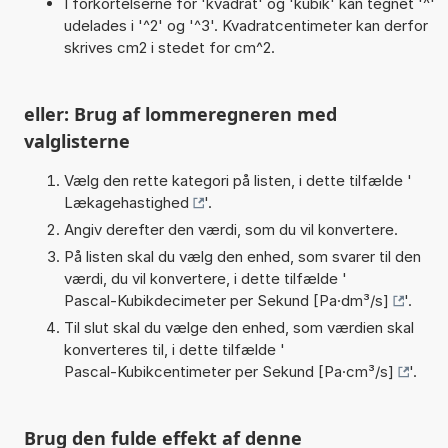
I forkortelserne for 'kvadrat' og 'kubik' kan tegnet '^'
udelades i '^2' og '^3'. Kvadratcentimeter kan derfor
skrives cm2 i stedet for cm^2.
eller: Brug af lommeregneren med
valglisterne
Vælg den rette kategori på listen, i dette tilfælde '
Lækagehastighed
'.
Angiv derefter den værdi, som du vil konvertere.
På listen skal du vælg den enhed, som svarer til den
værdi, du vil konvertere, i dette tilfælde '
Pascal-Kubikdecimeter per Sekund [Pa·dm³/s]
'.
Til slut skal du vælge den enhed, som værdien skal
konverteres til, i dette tilfælde '
Pascal-Kubikcentimeter per Sekund [Pa·cm³/s]
'.
Brug den fulde effekt af denne