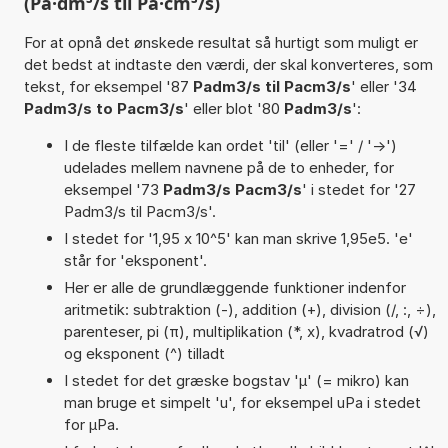
(Pa·dm³/s til Pa·cm³/s)
For at opnå det ønskede resultat så hurtigt som muligt er
det bedst at indtaste den værdi, der skal konverteres, som
tekst, for eksempel '87
Padm3/s til Pacm3/s
' eller '34
Padm3/s to Pacm3/s
' eller blot '80
Padm3/s
':
I de fleste tilfælde kan ordet 'til' (eller '=' / '->')
udelades mellem navnene på de to enheder, for
eksempel '73
Padm3/s Pacm3/s
' i stedet for '27
Padm3/s til Pacm3/s'.
I stedet for '1,95 x 10^5' kan man skrive 1,95e5. 'e'
står for 'eksponent'.
Her er alle de grundlæggende funktioner indenfor
aritmetik: subtraktion (-), addition (+), division (/, :, ÷),
parenteser, pi (π), multiplikation (*, x), kvadratrod (√)
og eksponent (^) tilladt
I stedet for det græske bogstav 'µ' (= mikro) kan
man bruge et simpelt 'u', for eksempel uPa i stedet
for µPa.