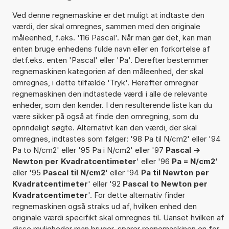
Ved denne regnemaskine er det muligt at indtaste den
værdi, der skal omregnes, sammen med den originale
måleenhed, f.eks. '116 Pascal'. Når man gør det, kan man
enten bruge enhedens fulde navn eller en forkortelse af
detf.eks. enten 'Pascal' eller 'Pa'. Derefter bestemmer
regnemaskinen kategorien af den måleenhed, der skal
omregnes, i dette tilfælde 'Tryk'. Herefter omregner
regnemaskinen den indtastede værdi i alle de relevante
enheder, som den kender. I den resulterende liste kan du
være sikker på også at finde den omregning, som du
oprindeligt søgte. Alternativt kan den værdi, der skal
omregnes, indtastes som følger: '98 Pa til N/cm2' eller '94
Pa to N/cm2' eller '95 Pa i N/cm2' eller '97
Pascal ->
Newton per Kvadratcentimeter
' eller '96
Pa = N/cm2
'
eller '95
Pascal til N/cm2
' eller '94
Pa til Newton per
Kvadratcentimeter
' eller '92
Pascal to Newton per
Kvadratcentimeter
'. For dette alternativ finder
regnemaskinen også straks ud af, hvilken enhed den
originale værdi specifikt skal omregnes til. Uanset hvilken af
disse muligheder man bruger, sparer regnemaskinen en for