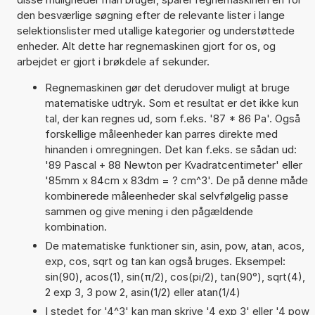
den besværlige søgning efter de relevante lister i lange
selektionslister med utallige kategorier og understøttede
enheder. Alt dette har regnemaskinen gjort for os, og
arbejdet er gjort i brøkdele af sekunder.
Regnemaskinen gør det derudover muligt at bruge
matematiske udtryk. Som et resultat er det ikke kun
tal, der kan regnes ud, som f.eks. '87 * 86 Pa'. Også
forskellige måleenheder kan parres direkte med
hinanden i omregningen. Det kan f.eks. se sådan ud:
'89 Pascal + 88 Newton per Kvadratcentimeter' eller
'85mm x 84cm x 83dm = ? cm^3'. De på denne måde
kombinerede måleenheder skal selvfølgelig passe
sammen og give mening i den pågældende
kombination.
De matematiske funktioner sin, asin, pow, atan, acos,
exp, cos, sqrt og tan kan også bruges. Eksempel:
sin(90), acos(1), sin(π/2), cos(pi/2), tan(90°), sqrt(4),
2 exp 3, 3 pow 2, asin(1/2) eller atan(1/4)
I stedet for '4^3' kan man skrive '4 exp 3' eller '4 pow