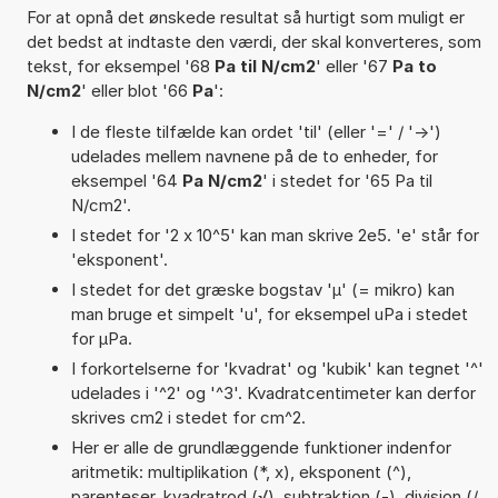
For at opnå det ønskede resultat så hurtigt som muligt er
det bedst at indtaste den værdi, der skal konverteres, som
tekst, for eksempel '68
Pa til N/cm2
' eller '67
Pa to
N/cm2
' eller blot '66
Pa
':
I de fleste tilfælde kan ordet 'til' (eller '=' / '->')
udelades mellem navnene på de to enheder, for
eksempel '64
Pa N/cm2
' i stedet for '65 Pa til
N/cm2'.
I stedet for '2 x 10^5' kan man skrive 2e5. 'e' står for
'eksponent'.
I stedet for det græske bogstav 'µ' (= mikro) kan
man bruge et simpelt 'u', for eksempel uPa i stedet
for µPa.
I forkortelserne for 'kvadrat' og 'kubik' kan tegnet '^'
udelades i '^2' og '^3'. Kvadratcentimeter kan derfor
skrives cm2 i stedet for cm^2.
Her er alle de grundlæggende funktioner indenfor
aritmetik: multiplikation (*, x), eksponent (^),
parenteser, kvadratrod (√), subtraktion (-), division (/,