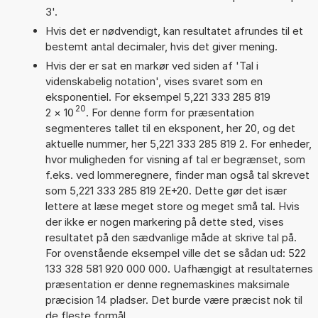
3'.
Hvis det er nødvendigt, kan resultatet afrundes til et
bestemt antal decimaler, hvis det giver mening.
Hvis der er sat en markør ved siden af 'Tal i
videnskabelig notation', vises svaret som en
eksponentiel. For eksempel 5,221 333 285 819
20
2
×
10
. For denne form for præsentation
segmenteres tallet til en eksponent, her 20, og det
aktuelle nummer, her 5,221 333 285 819 2. For enheder,
hvor muligheden for visning af tal er begrænset, som
f.eks. ved lommeregnere, finder man også tal skrevet
som 5,221 333 285 819 2E+20. Dette gør det især
lettere at læse meget store og meget små tal. Hvis
der ikke er nogen markering på dette sted, vises
resultatet på den sædvanlige måde at skrive tal på.
For ovenstående eksempel ville det se sådan ud: 522
133 328 581 920 000 000. Uafhængigt at resultaternes
præsentation er denne regnemaskines maksimale
præcision 14 pladser. Det burde være præcist nok til
de fleste formål.