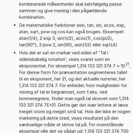
kombinerede måleenheder skal selvfølgelig passe
sammen og give mening i den pågældende
kombination.
De matematiske funktioner asin, tan, sin, acos, exp,
atan, sqrt, pow og cos kan også bruges. Eksempel:
atan(1/4), 2 exp 3, sin(π/2), acos(1), cos(pi/2),
tan(90°), 3 pow 2, sin(90), asin(1/2) eller sqrt(4)
Hvis der er sat en markør ved siden af 'Tal i
videnskabelig notation', vises svaret som en
21
eksponentiel. For eksempel 1,314 133 321 374 7
×
10
.
For denne form for præsentation segmenteres tallet
til en eksponent, her 21, og det aktuelle nummer, her
1,314 133 321 374 7. For enheder, hvor muligheden for
visning af tal er begrænset, som f.eks. ved
lommeregnere, finder man også tal skrevet som 1,314
133 321 374 7E+21. Dette gør det især lettere at læse
meget store og meget små tal. Hvis der ikke er nogen
markering på dette sted, vises resultatet på den
sædvanlige måde at skrive tal på. For ovenstående
eksempel ville det se sådan ud: 1 314 133 321 374 700