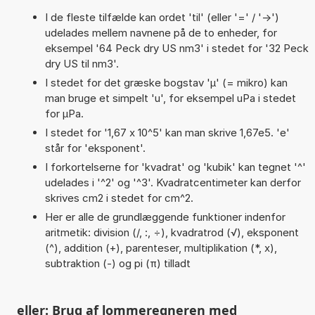
I de fleste tilfælde kan ordet 'til' (eller '=' / '->')
udelades mellem navnene på de to enheder, for
eksempel '64 Peck dry US nm3' i stedet for '32 Peck
dry US til nm3'.
I stedet for det græske bogstav 'µ' (= mikro) kan
man bruge et simpelt 'u', for eksempel uPa i stedet
for µPa.
I stedet for '1,67 x 10^5' kan man skrive 1,67e5. 'e'
står for 'eksponent'.
I forkortelserne for 'kvadrat' og 'kubik' kan tegnet '^'
udelades i '^2' og '^3'. Kvadratcentimeter kan derfor
skrives cm2 i stedet for cm^2.
Her er alle de grundlæggende funktioner indenfor
aritmetik: division (/, :, ÷), kvadratrod (√), eksponent
(^), addition (+), parenteser, multiplikation (*, x),
subtraktion (-) og pi (π) tilladt
eller: Brug af lommeregneren med