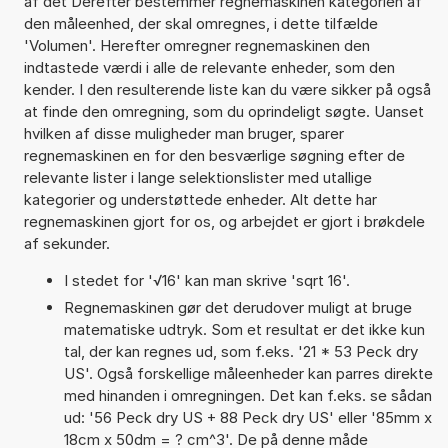
af det Derefter bestemmer regnemaskinen kategorien af
den måleenhed, der skal omregnes, i dette tilfælde
'Volumen'. Herefter omregner regnemaskinen den
indtastede værdi i alle de relevante enheder, som den
kender. I den resulterende liste kan du være sikker på også
at finde den omregning, som du oprindeligt søgte. Uanset
hvilken af disse muligheder man bruger, sparer
regnemaskinen en for den besværlige søgning efter de
relevante lister i lange selektionslister med utallige
kategorier og understøttede enheder. Alt dette har
regnemaskinen gjort for os, og arbejdet er gjort i brøkdele
af sekunder.
I stedet for '√16' kan man skrive 'sqrt 16'.
Regnemaskinen gør det derudover muligt at bruge
matematiske udtryk. Som et resultat er det ikke kun
tal, der kan regnes ud, som f.eks. '21 * 53 Peck dry
US'. Også forskellige måleenheder kan parres direkte
med hinanden i omregningen. Det kan f.eks. se sådan
ud: '56 Peck dry US + 88 Peck dry US' eller '85mm x
18cm x 50dm = ? cm^3'. De på denne måde