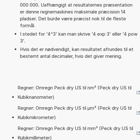
000 000. Uafhængigt at resultaternes præsentation
er denne regnemaskines maksimale præcision 14
pladser. Det burde være præcist nok til de fleste
formål.
I stedet for '4^3' kan man skrive '4 exp 3' eller '4 pow
3'.
Hvis det er nødvendigt, kan resultatet afrundes til et
bestemt antal decimaler, hvis det giver mening.
Regner: Omregn Peck dry US til nm³ (Peck dry US til
Kubiknanometer)
Regner: Omregn Peck dry US til µm³ (Peck dry US til
Kubikmikrometer)
Regner: Omregn Peck dry US til mm³ (Peck dry US til
Kubikmillimeter)