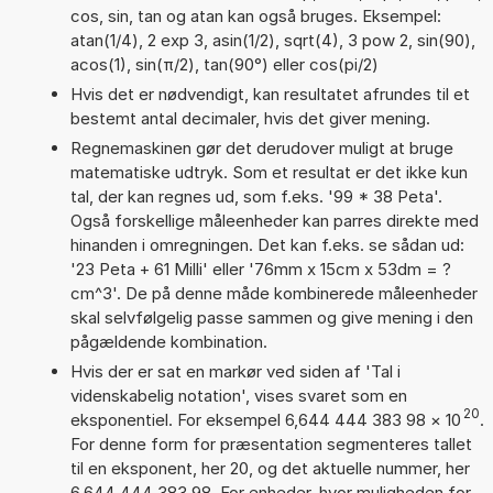
cos, sin, tan og atan kan også bruges. Eksempel:
atan(1/4), 2 exp 3, asin(1/2), sqrt(4), 3 pow 2, sin(90),
acos(1), sin(π/2), tan(90°) eller cos(pi/2)
Hvis det er nødvendigt, kan resultatet afrundes til et
bestemt antal decimaler, hvis det giver mening.
Regnemaskinen gør det derudover muligt at bruge
matematiske udtryk. Som et resultat er det ikke kun
tal, der kan regnes ud, som f.eks. '99 * 38 Peta'.
Også forskellige måleenheder kan parres direkte med
hinanden i omregningen. Det kan f.eks. se sådan ud:
'23 Peta + 61 Milli' eller '76mm x 15cm x 53dm = ?
cm^3'. De på denne måde kombinerede måleenheder
skal selvfølgelig passe sammen og give mening i den
pågældende kombination.
Hvis der er sat en markør ved siden af 'Tal i
videnskabelig notation', vises svaret som en
20
eksponentiel. For eksempel 6,644 444 383 98
×
10
.
For denne form for præsentation segmenteres tallet
til en eksponent, her 20, og det aktuelle nummer, her
6,644 444 383 98. For enheder, hvor muligheden for