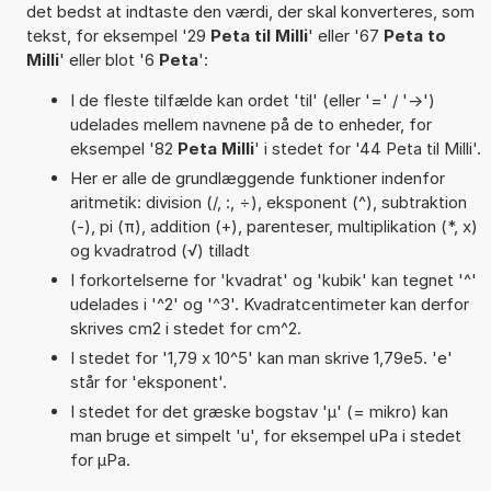
det bedst at indtaste den værdi, der skal konverteres, som
tekst, for eksempel '29
Peta til Milli
' eller '67
Peta to
Milli
' eller blot '6
Peta
':
I de fleste tilfælde kan ordet 'til' (eller '=' / '->')
udelades mellem navnene på de to enheder, for
eksempel '82
Peta Milli
' i stedet for '44 Peta til Milli'.
Her er alle de grundlæggende funktioner indenfor
aritmetik: division (/, :, ÷), eksponent (^), subtraktion
(-), pi (π), addition (+), parenteser, multiplikation (*, x)
og kvadratrod (√) tilladt
I forkortelserne for 'kvadrat' og 'kubik' kan tegnet '^'
udelades i '^2' og '^3'. Kvadratcentimeter kan derfor
skrives cm2 i stedet for cm^2.
I stedet for '1,79 x 10^5' kan man skrive 1,79e5. 'e'
står for 'eksponent'.
I stedet for det græske bogstav 'µ' (= mikro) kan
man bruge et simpelt 'u', for eksempel uPa i stedet
for µPa.