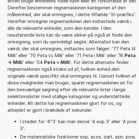
enten bruge enhedens fulde navn eller en forkortelse af det
Derefter bestemmer regnemaskinen kategorien af den
måleenhed, der skal omregnes, i dette tilfælde 'SI-præfiks'.
Herefter omregner regnemaskinen den indtastede værdi i
alle de relevante enheder, som den kender. I den
resulterende liste kan du være sikker på også at finde den
omregning, som du oprindeligt søgte. Alternativt kan den
værdi, der skal omregnes, indtastes som følger: '77 Peta til
Milli' eller '70 Peta to Milli' eller '71 Peta i Milli' eller '16
Peta
-> Milli
' eller '54
Peta = Milli
'. For dette alternativ finder
regnemaskinen også straks ud af, hvilken enhed den
originale værdi specifikt skal omregnes til. Uanset hvilken af
disse muligheder man bruger, sparer regnemaskinen en for
den besværlige søgning efter de relevante lister i lange
selektionslister med utallige kategorier og understøttede
enheder. Alt dette har regnemaskinen gjort for os, og
arbejdet er gjort i brøkdele af sekunder.
I stedet for '4^3' kan man skrive '4 exp 3' eller '4 pow
3'.
De matematiske funktioner exp, acos, sqrt, asin, pow,