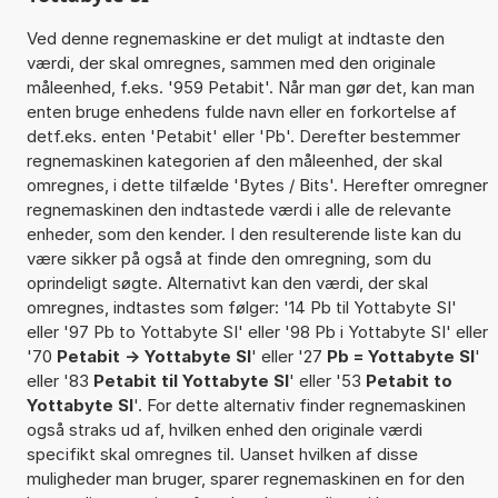
Ved denne regnemaskine er det muligt at indtaste den
værdi, der skal omregnes, sammen med den originale
måleenhed, f.eks. '959 Petabit'. Når man gør det, kan man
enten bruge enhedens fulde navn eller en forkortelse af
detf.eks. enten 'Petabit' eller 'Pb'. Derefter bestemmer
regnemaskinen kategorien af den måleenhed, der skal
omregnes, i dette tilfælde 'Bytes / Bits'. Herefter omregner
regnemaskinen den indtastede værdi i alle de relevante
enheder, som den kender. I den resulterende liste kan du
være sikker på også at finde den omregning, som du
oprindeligt søgte. Alternativt kan den værdi, der skal
omregnes, indtastes som følger: '14 Pb til Yottabyte SI'
eller '97 Pb to Yottabyte SI' eller '98 Pb i Yottabyte SI' eller
'70
Petabit -> Yottabyte SI
' eller '27
Pb = Yottabyte SI
'
eller '83
Petabit til Yottabyte SI
' eller '53
Petabit to
Yottabyte SI
'. For dette alternativ finder regnemaskinen
også straks ud af, hvilken enhed den originale værdi
specifikt skal omregnes til. Uanset hvilken af disse
muligheder man bruger, sparer regnemaskinen en for den