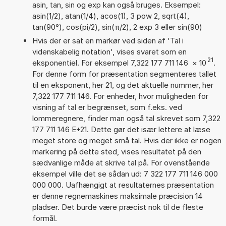
asin, tan, sin og exp kan også bruges. Eksempel:
asin(1/2), atan(1/4), acos(1), 3 pow 2, sqrt(4),
tan(90°), cos(pi/2), sin(π/2), 2 exp 3 eller sin(90)
Hvis der er sat en markør ved siden af 'Tal i
videnskabelig notation', vises svaret som en
21
eksponentiel. For eksempel 7,322 177 711 146
×
10
.
For denne form for præsentation segmenteres tallet
til en eksponent, her 21, og det aktuelle nummer, her
7,322 177 711 146. For enheder, hvor muligheden for
visning af tal er begrænset, som f.eks. ved
lommeregnere, finder man også tal skrevet som 7,322
177 711 146 E+21. Dette gør det især lettere at læse
meget store og meget små tal. Hvis der ikke er nogen
markering på dette sted, vises resultatet på den
sædvanlige måde at skrive tal på. For ovenstående
eksempel ville det se sådan ud: 7 322 177 711 146 000
000 000. Uafhængigt at resultaternes præsentation
er denne regnemaskines maksimale præcision 14
pladser. Det burde være præcist nok til de fleste
formål.