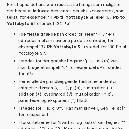
For at opnå det ønskede resultat så hurtigt som muligt er
det bedst at indtaste den værdi, der skal konverteres, som
tekst, for eksempel '11
Pb til Yottabyte SI
' eller '67
Pb to
Yottabyte SI
' eller blot '24
Pb
':
I de fleste tilfælde kan ordet 'til' (eller '=' / '->')
udelades mellem navnene på de to enheder, for
eksempel '37
Pb Yottabyte SI
' i stedet for '80 Pb til
Yottabyte SI'.
I stedet for det græske bogstav 'µ' (= mikro) kan
man bruge et simpelt 'u', for eksempel uPa i stedet
for µPa.
Her er alle de grundlæggende funktioner indenfor
aritmetik: division (/, :, ÷), pi (π), subtraktion (-),
addition (+), kvadratrod (√), multiplikation (*, x),
parenteser og eksponent (^) tilladt
I stedet for '1,16 x 10^5' kan man skrive 1,16e5. 'e' står
for 'eksponent'.
I forkortelserne for 'kvadrat' og 'kubik' kan tegnet '^'
udelades i '^2' og '^3'. Kvadratcentimeter kan derfor