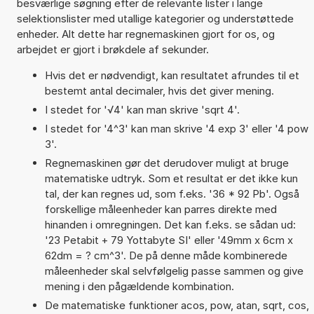
besværlige søgning efter de relevante lister i lange
selektionslister med utallige kategorier og understøttede
enheder. Alt dette har regnemaskinen gjort for os, og
arbejdet er gjort i brøkdele af sekunder.
Hvis det er nødvendigt, kan resultatet afrundes til et
bestemt antal decimaler, hvis det giver mening.
I stedet for '√4' kan man skrive 'sqrt 4'.
I stedet for '4^3' kan man skrive '4 exp 3' eller '4 pow
3'.
Regnemaskinen gør det derudover muligt at bruge
matematiske udtryk. Som et resultat er det ikke kun
tal, der kan regnes ud, som f.eks. '36 * 92 Pb'. Også
forskellige måleenheder kan parres direkte med
hinanden i omregningen. Det kan f.eks. se sådan ud:
'23 Petabit + 79 Yottabyte SI' eller '49mm x 6cm x
62dm = ? cm^3'. De på denne måde kombinerede
måleenheder skal selvfølgelig passe sammen og give
mening i den pågældende kombination.
De matematiske funktioner acos, pow, atan, sqrt, cos,