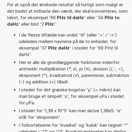
For at opnå det ønskede resultat så hurtigt som muligt er
det bedst at indtaste den værdi, der skal konverteres, som
tekst, for eksempel '66
PHz til daHz
' eller '34
PHz to
daHz
' eller blot '2
PHz
':
I de fleste tilfælde kan ordet 'til' (eller '=' / '->')
udelades mellem navnene på de to enheder, for
eksempel '37
PHz daHz
' i stedet for '69 PHz til
daHz'.
Her er alle de grundlæggende funktioner indenfor
aritmetik: multiplikation (*, x), pi (π), division (/, :, ÷),
eksponent (^), kvadratrod (√), parenteser, subtraktion
(-) og addition (+) tilladt
I stedet for det græske bogstav 'µ' (= mikro) kan
man bruge et simpelt 'u', for eksempel uPa i stedet
for µPa.
I stedet for '1,38 x 10^5' kan man skrive 1,38e5. 'e'
står for 'eksponent'.
I forkortelserne for 'kvadrat' og 'kubik' kan tegnet '^'
udelades i '^2' og '^3'. Kvadratcentimeter kan derfor