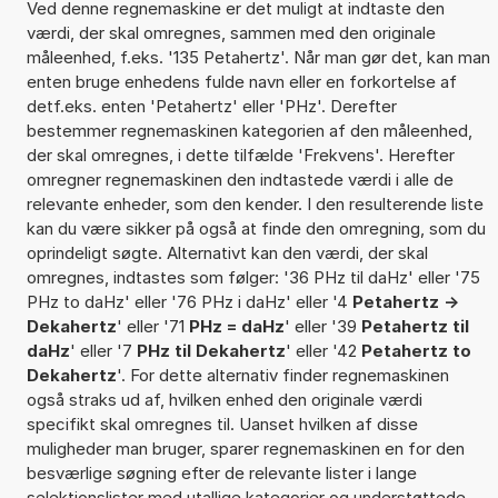
Ved denne regnemaskine er det muligt at indtaste den
værdi, der skal omregnes, sammen med den originale
måleenhed, f.eks. '135 Petahertz'. Når man gør det, kan man
enten bruge enhedens fulde navn eller en forkortelse af
detf.eks. enten 'Petahertz' eller 'PHz'. Derefter
bestemmer regnemaskinen kategorien af den måleenhed,
der skal omregnes, i dette tilfælde 'Frekvens'. Herefter
omregner regnemaskinen den indtastede værdi i alle de
relevante enheder, som den kender. I den resulterende liste
kan du være sikker på også at finde den omregning, som du
oprindeligt søgte. Alternativt kan den værdi, der skal
omregnes, indtastes som følger: '36 PHz til daHz' eller '75
PHz to daHz' eller '76 PHz i daHz' eller '4
Petahertz ->
Dekahertz
' eller '71
PHz = daHz
' eller '39
Petahertz til
daHz
' eller '7
PHz til Dekahertz
' eller '42
Petahertz to
Dekahertz
'. For dette alternativ finder regnemaskinen
også straks ud af, hvilken enhed den originale værdi
specifikt skal omregnes til. Uanset hvilken af disse
muligheder man bruger, sparer regnemaskinen en for den
besværlige søgning efter de relevante lister i lange
selektionslister med utallige kategorier og understøttede