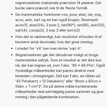
regnemaskines maksimale præcision 14 pladser. Det
burde være præcist nok til de fleste formål.
De matematiske funktioner cos, pow, atan, tan, exp,
acos, asin, sqrt og sin kan også bruges. Eksempel:
acos(1), atan(1/4), 3 pow 2, tan(90°), sin(90), asin(1/2),
sqrt(4), cos(pi/2), 2 exp 3 eller sin(π/2)
Hvis det er nødvendigt, kan resultatet afrundes til et
bestemt antal decimaler, hvis det giver mening.
I stedet for '√4' kan man skrive 'sqrt 4'.
Regnemaskinen gør det derudover muligt at bruge
matematiske udtryk. Som et resultat er det ikke kun
tal, der kan regnes ud, som f.eks. '80 * 48 PHz'. Også
forskellige måleenheder kan parres direkte med
hinanden i omregningen. Det kan f.eks. se sådan ud:
'45 Petahertz + 13 Dekahertz' eller '16mm x 83cm x
51dm = ? cm^3'. De på denne måde kombinerede
måleenheder skal selvfølgelig passe sammen og give
mening i den pågældende kombination.