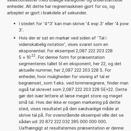
enheder. Alt dette har regnemaskinen gjort for os, og
arbejdet er gjort i brøkdele af sekunder.
I stedet for '4^3' kan man skrive '4 exp 3' eller '4 pow
3'.
Hvis der er sat en markør ved siden af 'Tal i
videnskabelig notation', vises svaret som en
eksponentiel. For eksempel 2,087 222 203 228
22
5
×
10
. For denne form for præsentation
segmenteres tallet til en eksponent, her 22, og det
aktuelle nummer, her 2,087 222 203 228 5. For
enheder, hvor muligheden for visning af tal er
begrænset, som f.eks. ved lommeregnere, finder man
også tal skrevet som 2,087 222 203 228 5E+22. Dette
gør det især lettere at læse meget store og meget
små tal. Hvis der ikke er nogen markering på dette
sted, vises resultatet på den sædvanlige måde at
skrive tal på. For ovenstående eksempel ville det se
sådan ud: 20 872 222 032 285 000 000 000.
Uafhængigt at resultaternes præsentation er denne