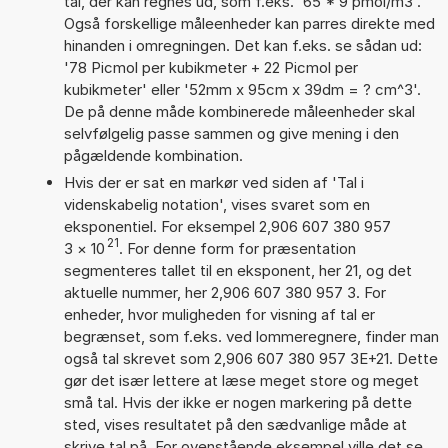
tal, der kan regnes ud, som f.eks. '65 * 9 pmol/m3'.
Også forskellige måleenheder kan parres direkte med
hinanden i omregningen. Det kan f.eks. se sådan ud:
'78 Picmol per kubikmeter + 22 Picmol per
kubikmeter' eller '52mm x 95cm x 39dm = ? cm^3'.
De på denne måde kombinerede måleenheder skal
selvfølgelig passe sammen og give mening i den
pågældende kombination.
Hvis der er sat en markør ved siden af 'Tal i
videnskabelig notation', vises svaret som en
eksponentiel. For eksempel 2,906 607 380 957
21
3
×
10
. For denne form for præsentation
segmenteres tallet til en eksponent, her 21, og det
aktuelle nummer, her 2,906 607 380 957 3. For
enheder, hvor muligheden for visning af tal er
begrænset, som f.eks. ved lommeregnere, finder man
også tal skrevet som 2,906 607 380 957 3E+21. Dette
gør det især lettere at læse meget store og meget
små tal. Hvis der ikke er nogen markering på dette
sted, vises resultatet på den sædvanlige måde at
skrive tal på. For ovenstående eksempel ville det se