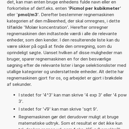
det, kan man enten bruge enhedens fulde navn eller en
forkortelse af detf.eks. enten '
Picmol per kubikmeter
'
eller '
pmol/m3
'. Derefter bestemmer regnemaskinen
kategorien af den måleenhed, der skal omregnes, i dette
tilfælde 'Molær koncentration'. Herefter omregner
regnemaskinen den indtastede værdi i alle de relevante
enheder, som den kender. I den resulterende liste kan du
være sikker på også at finde den omregning, som du
oprindeligt søgte. Uanset hvilken af disse muligheder man
bruger, sparer regnemaskinen en for den besværlige
søgning efter de relevante lister i lange selektionslister med
utallige kategorier og understøttede enheder. Alt dette har
regnemaskinen gjort for os, og arbejdet er gjort i brøkdele
af sekunder.
I stedet for '4^3' kan man skrive '4 exp 3' eller '4 pow
3'.
I stedet for '√9' kan man skrive 'sqrt 9'.
Regnemaskinen gør det derudover muligt at bruge
matematiske udtryk. Som et resultat er det ikke kun