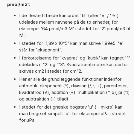
pmol/m3
':
I de fleste tilfælde kan ordet 'til' (eller '=' / '->')
udelades mellem navnene på de to enheder, for
eksempel '64 pmol/m3 M' i stedet for '21 pmol/m3 til
M'.
I stedet for '1,89 x 10^5' kan man skrive 1,89e5. 'e'
står for 'eksponent'.
I forkortelserne for 'kvadrat' og 'kubik' kan tegnet '^'
udelades i '^2' og '^3'. Kvadratcentimeter kan derfor
skrives cm2 i stedet for cm^2.
Her er alle de grundlæggende funktioner indenfor
aritmetik: eksponent (^), division (/, :, ÷), parenteser,
kvadratrod (√), addition (+), multiplikation (*, x), pi (π)
og subtraktion (-) tilladt
I stedet for det græske bogstav 'µ' (= mikro) kan
man bruge et simpelt 'u', for eksempel uPa i stedet
for µPa.