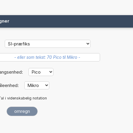
gner
angsenhed:
leenhed:
Tal i videnskabelig notation