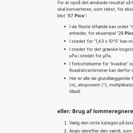
For at opnå det ønskede resultat så 
skal konverteres, som tekst, for ek
blot '87
Pico
':
I de fleste tilfælde kan ordet '
enheder, for eksempel '28
Pic
I stedet for '1,43 x 10^5' kan m
I stedet for det græske bogsta
uPa i stedet for µPa.
I forkortelserne for 'kvadrat' o
Kvadratcentimeter kan derfor s
Her er alle de grundlæggende fu
(π), eksponent (^), multiplikatio
tilladt
eller: Brug af lommeregnere
Vælg den rette kategori på liste
Angiv derefter den værdi, som 