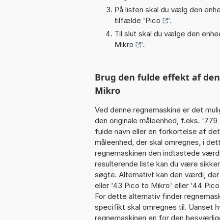
På listen skal du vælg den enhed
tilfælde '
Pico
'.
Til slut skal du vælge den enhed
Mikro
'.
Brug den fulde effekt af den
Mikro
Ved denne regnemaskine er det muli
den originale måleenhed, f.eks. '77
fulde navn eller en forkortelse af 
måleenhed, der skal omregnes, i dett
regnemaskinen den indtastede værdi 
resulterende liste kan du være sikke
søgte. Alternativt kan den værdi, der
eller '43 Pico to Mikro' eller '44 Pico 
For dette alternativ finder regnemask
specifikt skal omregnes til. Uanset h
regnemaskinen en for den besværlige s