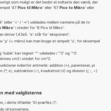
hurtigt som muligt er det bedst at indtaste den værdi, der
sempel '47
Pico til Mikro
' eller '67
Pico to Mikro
' eller
til' (eller '=' / '->') udelades mellem navnene på de to
o Mikro
' i stedet for '8 Pico til Mikro'.
an skrive 1,43e5. 'e' står for 'eksponent'.
v 'µ' (= mikro) kan man bruge et simpelt 'u', for eksempel
g 'kubik' kan tegnet '^' udelades i '^2' og '^3'.
krives cm2 i stedet for cm^2.
nktioner indenfor aritmetik: addition (+), parenteser, pi
n (*, x), subtraktion (-), kvadratrod (√) og division (/, :, ÷)
n med valglisterne
n, i dette tilfælde '
SI-præfiks
'.
du vil konvertere.