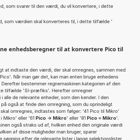
, som svarer til den værdi, du vil konvertere, i dette
, som værdien skal konverteres til, i dette tilfælde '
ne enhedsberegner til at konvertere Pico til
gt at indtaste den værdi, der skal omregnes, sammen med
9 Pico'. Når man gør det, kan man enten bruge enhedens
det Derefter bestemmer regnemaskinen kategorien af den
e tilfælde 'SI-præfiks'. Herefter omregner
i alle de relevante enheder, som den kender. I den
r på også at finde den omregning, som du oprindeligt
 skal omregnes, indtastes som følger: '41 Pico til Mikro'
i Mikro' eller '61
Pico -> Mikro
' eller '81
Pico = Mikro
'.
inen også straks ud af, hvilken enhed den originale værdi
vilken af disse muligheder man bruger, sparer
øgning efter de relevante lister i lange selektionslister