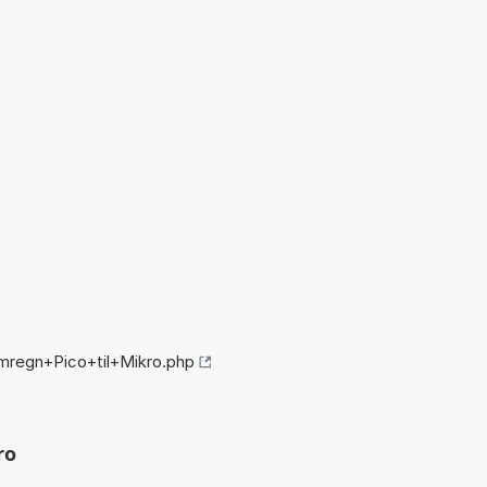
mregn+Pico+til+Mikro.php
ro