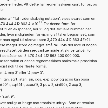
tede enheder. Alt dette har regnemaskinen gjort for os, og
er.
iden af 'Tal i videnskabelig notation', vises svaret som en
21
,470 444 412 863 4
×
10
. For denne form for
t til en eksponent, her 21, og det aktuelle nummer, her
er, hvor muligheden for visning af tal er begrænset, som
er man også tal skrevet som 3,470 444 412 863 4E+21.
læse meget store og meget små tal. Hvis der ikke er nogen
resultatet på den sædvanlige måde at skrive tal på. For
t se sådan ud: 3 470 444 412 863 400 000 000.
præsentation er denne regnemaskines maksimale præcision
ist nok til de fleste formål.
e '4 exp 3' eller '4 pow 3'.
, tan, sqrt, atan, sin, cos, exp, pow og acos kan også
(90°), sqrt(4), acos(1), 3 pow 2, sin(90), 2 exp 3,
2)
 'sqrt 9'.
er muligt at bruge matematiske udtryk. Som et resultat