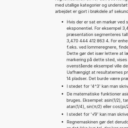
med utallige kategorier og understøt
arbejdet er gjort i brøkdele af sekund
Hvis der er sat en markør ved s
eksponentiel. For eksempel 3
præsentation segmenteres talle
3,470 444 412 863 4. For enhed
f.eks. ved lommeregnere, find
Dette gør det især lettere at 
markering på dette sted, vises 
ovenstående eksempel ville de
Uafhængigt at resultaternes 
14 pladser. Det burde være præc
I stedet for '4^3' kan man skriv
De matematiske funktioner asin
bruges. Eksempel: asin(1/2), tan
atan(1/4), sin(π/2) eller cos(pi/
I stedet for '√9' kan man skrive
Regnemaskinen gør det derudov