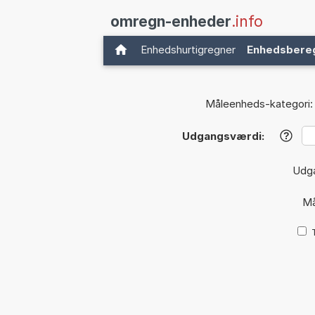
omregn-enheder
.info
Enhedshurtigregner
Enhedsbere
Måleenheds-kategori:
Udgangsværdi:
?
Udg
Må