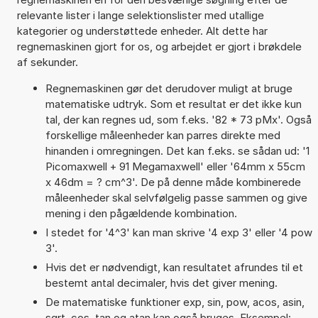
relevante lister i lange selektionslister med utallige
kategorier og understøttede enheder. Alt dette har
regnemaskinen gjort for os, og arbejdet er gjort i brøkdele
af sekunder.
Regnemaskinen gør det derudover muligt at bruge
matematiske udtryk. Som et resultat er det ikke kun
tal, der kan regnes ud, som f.eks. '82 * 73 pMx'. Også
forskellige måleenheder kan parres direkte med
hinanden i omregningen. Det kan f.eks. se sådan ud: '1
Picomaxwell + 91 Megamaxwell' eller '64mm x 55cm
x 46dm = ? cm^3'. De på denne måde kombinerede
måleenheder skal selvfølgelig passe sammen og give
mening i den pågældende kombination.
I stedet for '4^3' kan man skrive '4 exp 3' eller '4 pow
3'.
Hvis det er nødvendigt, kan resultatet afrundes til et
bestemt antal decimaler, hvis det giver mening.
De matematiske funktioner exp, sin, pow, acos, asin,
sqrt, cos, tan og atan kan også bruges. Eksempel: