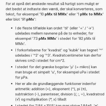
For at opnå det ønskede resultat så hurtigt som muligt er
det bedst at indtaste den værdi, der skal konverteres, som
tekst, for eksempel '10
pMx til MMx
' eller '1
pMx to MMx
'
eller blot '91
pMx
':
I de fleste tilfælde kan ordet 'til' (eller '=' / '->')
udelades mellem navnene på de to enheder, for
eksempel '73
pMx MMx
' i stedet for '82 pMx til
MMx'.
I forkortelserne for 'kvadrat' og 'kubik' kan tegnet '^'
udelades i '^2' og '^3'. Kvadratcentimeter kan derfor
skrives cm2 i stedet for cm^2.
I stedet for det græske bogstav 'µ' (= mikro) kan
man bruge et simpelt 'u', for eksempel uPa i stedet
for µPa.
Her er alle de grundlæggende funktioner indenfor
aritmetik: addition (+), eksponent (^), pi (π),
subtraktion (-), parenteser, division (/, :, ÷), kvadratrod
(√) og multiplikation (*, x) tilladt
I stedet for '1,84 x 10^5' kan man skrive 1,84e5. 'e'