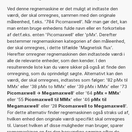
Ved denne regnemaskine er det muligt at indtaste den
værdi, der skal omregnes, sammen med den originale
måleenhed, f.eks. '784 Picomaxwell'. Når man gør det, kan
man enten bruge enhedens fulde navn eller en forkortelse
af detf.eks. enten 'Picomaxwell' eller 'pMx'. Derefter
bestemmer regnemaskinen kategorien af den måleenhed,
der skal omregnes, i dette tilfælde 'Magnetisk flux'.
Herefter omregner regnemaskinen den indtastede værdi i
alle de relevante enheder, som den kender. I den
resulterende liste kan du være sikker på også at finde den
omregning, som du oprindeligt søgte. Alternativt kan den
værdi, der skal omregnes, indtastes som følger: '82 pMx til
MMx' eller '38 pMx to MMx' eller '39 pMx i MMx' eller '73
Picomaxwell -> Megamaxwell
' eller '64
pMx = MMx
'
eller '55
Picomaxwell til MMx
' eller '46
pMx til
Megamaxwell
' eller '28
Picomaxwell to Megamaxwell
'.
For dette alternativ finder regnemaskinen også straks ud af,
hvilken enhed den originale værdi specifikt skal omregnes
til. Uanset hvilken af disse muligheder man bruger, sparer
regnemaskinen en for den besværlige søgning efter de