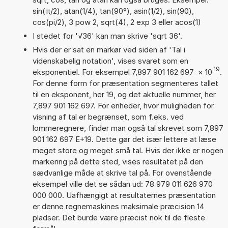
sin(π/2), atan(1/4), tan(90°), asin(1/2), sin(90),
cos(pi/2), 3 pow 2, sqrt(4), 2 exp 3 eller acos(1)
I stedet for '√36' kan man skrive 'sqrt 36'.
Hvis der er sat en markør ved siden af 'Tal i
videnskabelig notation', vises svaret som en
19
eksponentiel. For eksempel 7,897 901 162 697
×
10
.
For denne form for præsentation segmenteres tallet
til en eksponent, her 19, og det aktuelle nummer, her
7,897 901 162 697. For enheder, hvor muligheden for
visning af tal er begrænset, som f.eks. ved
lommeregnere, finder man også tal skrevet som 7,897
901 162 697 E+19. Dette gør det især lettere at læse
meget store og meget små tal. Hvis der ikke er nogen
markering på dette sted, vises resultatet på den
sædvanlige måde at skrive tal på. For ovenstående
eksempel ville det se sådan ud: 78 979 011 626 970
000 000. Uafhængigt at resultaternes præsentation
er denne regnemaskines maksimale præcision 14
pladser. Det burde være præcist nok til de fleste