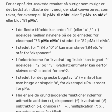
For at opnå det ønskede resultat så hurtigt som muligt er
det bedst at indtaste den værdi, der skal konverteres, som
tekst, for eksempel '10
pMx til nMx
' eller '1
pMx to nMx
'
eller blot '91
pMx
':
I de fleste tilfælde kan ordet 'til' (eller '=' / '->')
udelades mellem navnene på de to enheder, for
eksempel '73
pMx nMx
' i stedet for '82 pMx til nMx'.
I stedet for '1,84 x 10^5' kan man skrive 1,84e5. 'e'
står for 'eksponent'.
I forkortelserne for 'kvadrat' og 'kubik' kan tegnet '^'
udelades i '^2' og '^3'. Kvadratcentimeter kan derfor
skrives cm2 i stedet for cm^2.
I stedet for det græske bogstav 'µ' (= mikro) kan
man bruge et simpelt 'u', for eksempel uPa i stedet
for µPa.
Her er alle de grundlæggende funktioner indenfor
aritmetik: addition (+), eksponent (^), kvadratrod (√),
subtraktion (-), division (/, :, ÷), multiplikation (*, x),
parenteser og pi (π) tilladt