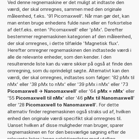
Ved denne regnemaskine er det muligt at indtaste den
værdi, der skal omregnes, sammen med den originale
måleenhed, f.eks. '91 Picomaxwell'. Når man gør det, kan
man enten bruge enhedens fulde navn eller en forkortelse
af detf.eks. enten 'Picomaxwell' eller 'pMx'. Derefter
bestemmer regnemaskinen kategorien af den måleenhed,
der skal omregnes, i dette tilfælde 'Magnetisk flux'.
Herefter omregner regnemaskinen den indtastede værdi i
alle de relevante enheder, som den kender. I den
resulterende liste kan du være sikker på også at finde den
omregning, som du oprindeligt søgte. Alternativt kan den
værdi, der skal omregnes, indtastes som følger: '82 pMx til
nMx' eller '38 pMx to nMx' eller '39 pMx i nMx' eller '73
Picomaxwell -> Nanomaxwell
' eller '64
pMx = nMx
' eller
'55
Picomaxwell til nMx
' eller '46
pMx til Nanomaxwell
'
eller '28
Picomaxwell to Nanomaxwell
'. For dette
alternativ finder regnemaskinen også straks ud af, hvilken
enhed den originale værdi specifikt skal omregnes til.
Uanset hvilken af disse muligheder man bruger, sparer
regnemaskinen en for den besværlige søgning efter de
relevante lister i lange selektionslister med utallige