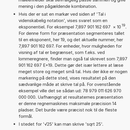
mening i den pågældende kombination.
Hvis der er sat en markør ved siden af 'Tal i
videnskabelig notation', vises svaret som en
19
eksponentiel. For eksempel 7,897 901 162 697
×
10
.
For denne form for præsentation segmenteres tallet
til en eksponent, her 19, og det aktuelle nummer, her
7,897 901 162 697. For enheder, hvor muligheden for
visning af tal er begrænset, som f.eks. ved
lommeregnere, finder man også tal skrevet som 7,897
901 162 697 E+19. Dette gør det især lettere at læse
meget store og meget små tal. Hvis der ikke er nogen
markering på dette sted, vises resultatet på den
sædvanlige måde at skrive tal på. For ovenstående
eksempel ville det se sådan ud: 78 979 011 626 970
000 000. Uafhængigt at resultaternes præsentation
er denne regnemaskines maksimale præcision 14
pladser. Det burde være præcist nok til de fleste
formål.
I stedet for '√25' kan man skrive 'sqrt 25'.