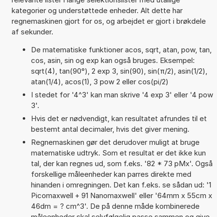
kategorier og understøttede enheder. Alt dette har
regnemaskinen gjort for os, og arbejdet er gjort i brøkdele
af sekunder.
De matematiske funktioner acos, sqrt, atan, pow, tan,
cos, asin, sin og exp kan også bruges. Eksempel:
sqrt(4), tan(90°), 2 exp 3, sin(90), sin(π/2), asin(1/2),
atan(1/4), acos(1), 3 pow 2 eller cos(pi/2)
I stedet for '4^3' kan man skrive '4 exp 3' eller '4 pow
3'.
Hvis det er nødvendigt, kan resultatet afrundes til et
bestemt antal decimaler, hvis det giver mening.
Regnemaskinen gør det derudover muligt at bruge
matematiske udtryk. Som et resultat er det ikke kun
tal, der kan regnes ud, som f.eks. '82 * 73 pMx'. Også
forskellige måleenheder kan parres direkte med
hinanden i omregningen. Det kan f.eks. se sådan ud: '1
Picomaxwell + 91 Nanomaxwell' eller '64mm x 55cm x
46dm = ? cm^3'. De på denne måde kombinerede
måleenheder skal selvfølgelig passe sammen og give