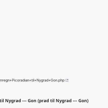
mregn+Picoradian+til+Nygrad+Gon.php
l Nygrad --- Gon (prad til Nygrad --- Gon)