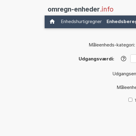
omregn-enheder
.info
Enhedshurtigregner
Enhedsbere
Måleenheds-kategori:
Udgangsværdi:
?
Udgangse
Måleenh