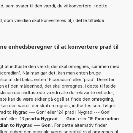
, som svarer til den værdi, du vil konvertere, i dette
, som værdien skal konverteres til, i dette tilfælde '
ne enhedsberegner til at konvertere prad til
gt at indtaste den værdi, der skal omregnes, sammen med
Picoradian'. Når man gør det, kan man enten bruge
lse af detf.eks. enten 'Picoradian' eller 'prad'. Derefter
 af den måleenhed, der skal omregnes, i dette tilfælde
kinen den indtastede værdi i alle de relevante enheder,
iste kan du være sikker på også at finde den omregning,
t kan den værdi, der skal omregnes, indtastes som følger:
prad to Nygrad --- Gon' eller '24 prad i Nygrad --- Gon'
Gon
' eller '13
prad = Nygrad --- Gon
' eller '16
Picoradian
dian to Nygrad --- Gon
'. For dette alternativ finder
lken enhed den originale værdi specifikt skal omregnes til.