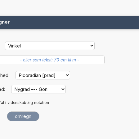
gner
nhed:
ed:
Tal i videnskabelig notation