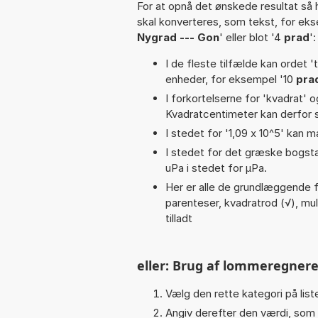
For at opnå det ønskede resultat så 
skal konverteres, som tekst, for ek
Nygrad --- Gon
' eller blot '4
prad
':
I de fleste tilfælde kan ordet '
enheder, for eksempel '10
pra
I forkortelserne for 'kvadrat' o
Kvadratcentimeter kan derfor s
I stedet for '1,09 x 10^5' kan m
I stedet for det græske bogsta
uPa i stedet for µPa.
Her er alle de grundlæggende fu
parenteser, kvadratrod (√), multip
tilladt
eller: Brug af lommeregnere
Vælg den rette kategori på liste
Angiv derefter den værdi, som 