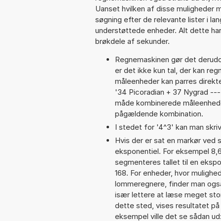
Uanset hvilken af disse muligheder 
søgning efter de relevante lister i la
understøttede enheder. Alt dette har 
brøkdele af sekunder.
Regnemaskinen gør det derudov
er det ikke kun tal, der kan re
måleenheder kan parres direkte
'34 Picoradian + 37 Nygrad --
måde kombinerede måleenheder
pågældende kombination.
I stedet for '4^3' kan man skriv
Hvis der er sat en markør ved s
eksponentiel. For eksempel 8
segmenteres tallet til en eksp
168. For enheder, hvor mulighed
lommeregnere, finder man også
især lettere at læse meget sto
dette sted, vises resultatet p
eksempel ville det se sådan u