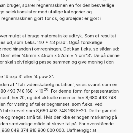
man bruger, sparer regnemaskinen en for den besværlige
nge selektionslister med utallige kategorier og
regnemaskinen gjort for os, og arbejdet er gjort i
er muligt at bruge matematiske udtryk. Som et resultat
gnes ud, som f.eks. '40 * 43 prad'. Også forskellige
 med hinanden i omregningen. Det kan f.eks. se sådan ud:
- Gon' eller '46mm x 49cm x 52dm = ? cm^3'. De på denne
 skal selvfølgelig passe sammen og give mening i den
e '4 exp 3' eller '4 pow 3'.
iden af 'Tal i videnskabelig notation', vises svaret som en
20
,680 493 748 168
×
10
. For denne form for præsentation
onent, her 20, og det aktuelle nummer, her 8,680 493 748
en for visning af tal er begrænset, som f.eks. ved
 tal skrevet som 8,680 493 748 168 E+20. Dette gør det
re og meget små tal. Hvis der ikke er nogen markering på
å den sædvanlige måde at skrive tal på. For ovenstående
d: 868 049 374 816 800 000 000. Uafhængigt at