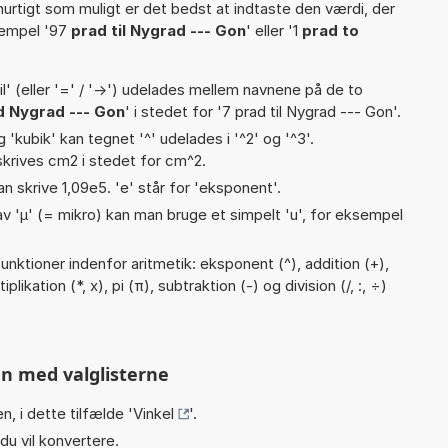
hurtigt som muligt er det bedst at indtaste den værdi, der
sempel '97
prad til Nygrad --- Gon
' eller '1
prad to
til' (eller '=' / '->') udelades mellem navnene på de to
d Nygrad --- Gon
' i stedet for '7 prad til Nygrad --- Gon'.
g 'kubik' kan tegnet '^' udelades i '^2' og '^3'.
krives cm2 i stedet for cm^2.
an skrive 1,09e5. 'e' står for 'eksponent'.
v 'µ' (= mikro) kan man bruge et simpelt 'u', for eksempel
nktioner indenfor aritmetik: eksponent (^), addition (+),
likation (*, x), pi (π), subtraktion (-) og division (/, :, ÷)
n med valglisterne
n, i dette tilfælde '
Vinkel
'.
du vil konvertere.