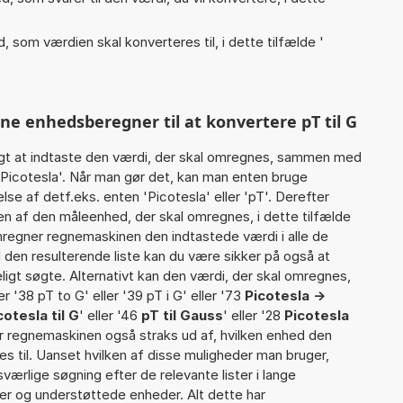
, som værdien skal konverteres til, i dette tilfælde '
ne enhedsberegner til at konvertere pT til G
gt at indtaste den værdi, der skal omregnes, sammen med
 Picotesla'. Når man gør det, kan man enten bruge
lse af detf.eks. enten 'Picotesla' eller 'pT'. Derefter
 af den måleenhed, der skal omregnes, i dette tilfælde
regner regnemaskinen den indtastede værdi i alle de
 den resulterende liste kan du være sikker på også at
igt søgte. Alternativt kan den værdi, der skal omregnes,
er '38 pT to G' eller '39 pT i G' eller '73
Picotesla ->
cotesla til G
' eller '46
pT til Gauss
' eller '28
Picotesla
der regnemaskinen også straks ud af, hvilken enhed den
es til. Uanset hvilken af disse muligheder man bruger,
ærlige søgning efter de relevante lister i lange
ier og understøttede enheder. Alt dette har