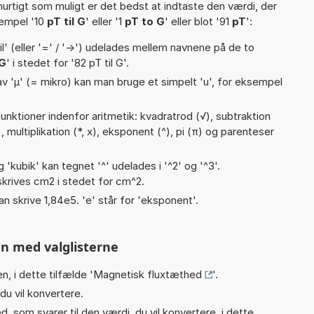
hurtigt som muligt er det bedst at indtaste den værdi, der
sempel '10
pT til G
' eller '1
pT to G
' eller blot '91
pT
':
til' (eller '=' / '->') udelades mellem navnene på de to
G
' i stedet for '82 pT til G'.
v 'µ' (= mikro) kan man bruge et simpelt 'u', for eksempel
nktioner indenfor aritmetik: kvadratrod (√), subtraktion
(+), multiplikation (*, x), eksponent (^), pi (π) og parenteser
g 'kubik' kan tegnet '^' udelades i '^2' og '^3'.
krives cm2 i stedet for cm^2.
an skrive 1,84e5. 'e' står for 'eksponent'.
n med valglisterne
n, i dette tilfælde '
Magnetisk fluxtæthed
'.
du vil konvertere.
, som svarer til den værdi, du vil konvertere, i dette