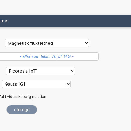
gner
:
Tal i videnskabelig notation