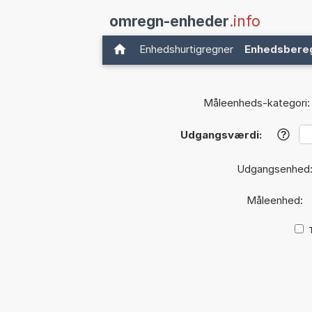
omregn-enheder
.info
Enhedshurtigregner
Enhedsbere
Måleenheds-kategori:
Udgangsværdi:
?
Udgangsenhed
Måleenhed: