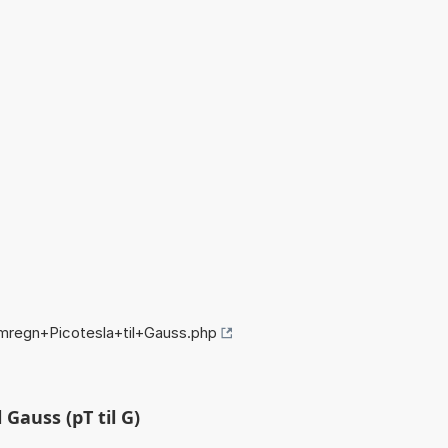
mregn+Picotesla+til+Gauss.php
Gauss (pT til G)