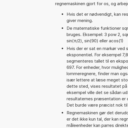
regnemaskinen gjort for os, og arbejd
Hvis det er nødvendigt, kan res
giver mening.
De matematiske funktioner sqrt
bruges. Eksempel: 3 pow 2, sqrt(
sin(π/2), sin(90) eller acos(1)
Hvis der er sat en markør ved s
eksponentiel. For eksempel 7,
segmenteres tallet til en ekspo
697. For enheder, hvor mulighe
lommeregnere, finder man også
især lettere at læse meget sto
dette sted, vises resultatet p
eksempel ville det se sådan u
resultaternes præsentation er
Det burde være præcist nok til
Regnemaskinen gør det derudov
er det ikke kun tal, der kan re
måleenheder kan parres direkte