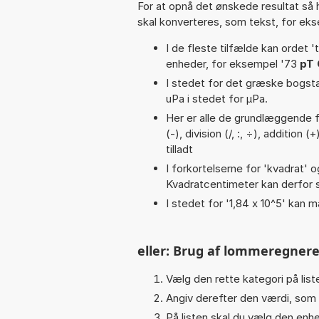
For at opnå det ønskede resultat så 
skal konverteres, som tekst, for ek
I de fleste tilfælde kan ordet '
enheder, for eksempel '73
pT 
I stedet for det græske bogsta
uPa i stedet for µPa.
Her er alle de grundlæggende fu
(-), division (/, :, ÷), addition 
tilladt
I forkortelserne for 'kvadrat' o
Kvadratcentimeter kan derfor s
I stedet for '1,84 x 10^5' kan m
eller: Brug af lommeregnere
Vælg den rette kategori på liste
Angiv derefter den værdi, som 
På listen skal du vælg den enhed