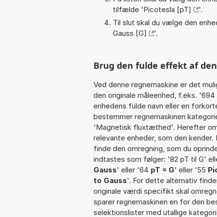
tilfælde '
Picotesla [pT]
'.
Til slut skal du vælge den enhed
Gauss [G]
'.
Brug den fulde effekt af den
Ved denne regnemaskine er det muli
den originale måleenhed, f.eks. '694
enhedens fulde navn eller en forkorte
bestemmer regnemaskinen kategorien
'Magnetisk fluxtæthed'. Herefter om
relevante enheder, som den kender. I
finde den omregning, som du oprindel
indtastes som følger: '82 pT til G' ell
Gauss
' eller '64
pT = G
' eller '55
Pi
to Gauss
'. For dette alternativ fin
originale værdi specifikt skal omregn
sparer regnemaskinen en for den besv
selektionslister med utallige kategor