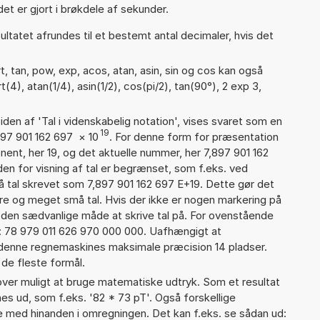
et er gjort i brøkdele af sekunder.
ultatet afrundes til et bestemt antal decimaler, hvis det
, tan, pow, exp, acos, atan, asin, sin og cos kan også
4), atan(1/4), asin(1/2), cos(pi/2), tan(90°), 2 exp 3,
iden af 'Tal i videnskabelig notation', vises svaret som en
19
897 901 162 697
×
10
. For denne form for præsentation
nent, her 19, og det aktuelle nummer, her 7,897 901 162
den for visning af tal er begrænset, som f.eks. ved
 tal skrevet som 7,897 901 162 697 E+19. Dette gør det
re og meget små tal. Hvis der ikke er nogen markering på
å den sædvanlige måde at skrive tal på. For ovenstående
d: 78 979 011 626 970 000 000. Uafhængigt at
 denne regnemaskines maksimale præcision 14 pladser.
 de fleste formål.
er muligt at bruge matematiske udtryk. Som et resultat
gnes ud, som f.eks. '82 * 73 pT'. Også forskellige
 med hinanden i omregningen. Det kan f.eks. se sådan ud: