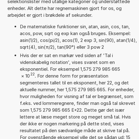
selektionslister med utallige kategorier og understøttede
enheder. Alt dette har regnemaskinen gjort for os, og
arbejdet er gjort i brøkdele af sekunder.
De matematiske funktioner sin, atan, asin, cos, tan,
acos, pow, sqrt og exp kan også bruges. Eksempel:
asin(1/2), cos(pi/2), acos(1), 2 exp 3, sin(90), atan(1/4),
sqrt(4), sin(π/2), tan(90°) eller 3 pow 2
Hvis der er sat en markør ved siden af 'Tal i
videnskabelig notation', vises svaret som en
eksponentiel. For eksempel 1,575 279 985 665
22
×
10
. For denne form for præsentation
segmenteres tallet til en eksponent, her 22, og det
aktuelle nummer, her 1,575 279 985 665. For enheder,
hvor muligheden for visning af tal er begrænset, som
f.eks. ved lommeregnere, finder man også tal skrevet
som 1,575 279 985 665 E+22. Dette gør det især
lettere at læse meget store og meget små tal. Hvis
der ikke er nogen markering på dette sted, vises
resultatet på den sædvanlige måde at skrive tal på.
For ovenstående eksempel ville det se sådan ud: 15