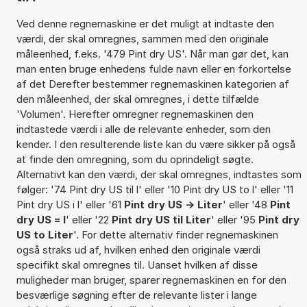
Ved denne regnemaskine er det muligt at indtaste den
værdi, der skal omregnes, sammen med den originale
måleenhed, f.eks. '479 Pint dry US'. Når man gør det, kan
man enten bruge enhedens fulde navn eller en forkortelse
af det Derefter bestemmer regnemaskinen kategorien af
den måleenhed, der skal omregnes, i dette tilfælde
'Volumen'. Herefter omregner regnemaskinen den
indtastede værdi i alle de relevante enheder, som den
kender. I den resulterende liste kan du være sikker på også
at finde den omregning, som du oprindeligt søgte.
Alternativt kan den værdi, der skal omregnes, indtastes som
følger: '74 Pint dry US til l' eller '10 Pint dry US to l' eller '11
Pint dry US i l' eller '61
Pint dry US -> Liter
' eller '48
Pint
dry US = l
' eller '22
Pint dry US til Liter
' eller '95
Pint dry
US to Liter
'. For dette alternativ finder regnemaskinen
også straks ud af, hvilken enhed den originale værdi
specifikt skal omregnes til. Uanset hvilken af disse
muligheder man bruger, sparer regnemaskinen en for den
besværlige søgning efter de relevante lister i lange