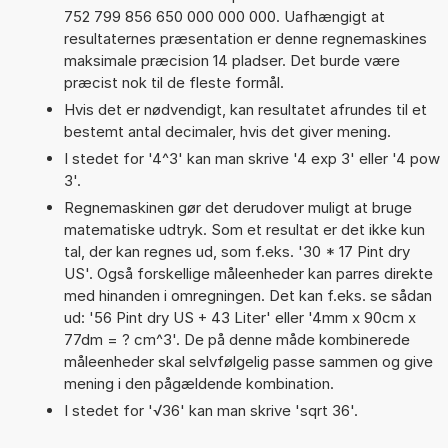
752 799 856 650 000 000 000. Uafhængigt at
resultaternes præsentation er denne regnemaskines
maksimale præcision 14 pladser. Det burde være
præcist nok til de fleste formål.
Hvis det er nødvendigt, kan resultatet afrundes til et
bestemt antal decimaler, hvis det giver mening.
I stedet for '4^3' kan man skrive '4 exp 3' eller '4 pow
3'.
Regnemaskinen gør det derudover muligt at bruge
matematiske udtryk. Som et resultat er det ikke kun
tal, der kan regnes ud, som f.eks. '30 * 17 Pint dry
US'. Også forskellige måleenheder kan parres direkte
med hinanden i omregningen. Det kan f.eks. se sådan
ud: '56 Pint dry US + 43 Liter' eller '4mm x 90cm x
77dm = ? cm^3'. De på denne måde kombinerede
måleenheder skal selvfølgelig passe sammen og give
mening i den pågældende kombination.
I stedet for '√36' kan man skrive 'sqrt 36'.