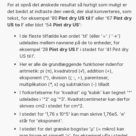
For at opnå det ønskede resultat så hurtigt som muligt er
det bedst at indtaste den værdi, der skal konverteres, som
tekst, for eksempel '80
Pint dry US til l
' eller '67
Pint dry
US to l
' eller blot '54
Pint dry US
':
I de fleste tilfælde kan ordet 'til' (eller '=' / '->')
udelades mellem navnene på de to enheder, for
eksempel '28
Pint dry US l
' i stedet for '41 Pint dry
US til l'.
Her er alle de grundlæggende funktioner indenfor
aritmetik: pi (π), kvadratrod (√), addition (+),
eksponent (^), division (/, :, ÷), parenteser,
multiplikation (*, x) og subtraktion (-) tilladt
I forkortelserne for 'kvadrat' og 'kubik' kan tegnet '^'
udelades i '^2' og '^3'. Kvadratcentimeter kan derfor
skrives cm2 i stedet for cm^2.
I stedet for '1,76 x 10^5' kan man skrive 1,76e5. 'e'
står for 'eksponent'.
I stedet for det græske bogstav 'µ' (= mikro) kan
man bruge et simpelt 'u', for eksempel uPa i stedet