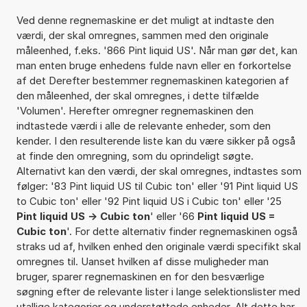
Ved denne regnemaskine er det muligt at indtaste den
værdi, der skal omregnes, sammen med den originale
måleenhed, f.eks. '866 Pint liquid US'. Når man gør det, kan
man enten bruge enhedens fulde navn eller en forkortelse
af det Derefter bestemmer regnemaskinen kategorien af
den måleenhed, der skal omregnes, i dette tilfælde
'Volumen'. Herefter omregner regnemaskinen den
indtastede værdi i alle de relevante enheder, som den
kender. I den resulterende liste kan du være sikker på også
at finde den omregning, som du oprindeligt søgte.
Alternativt kan den værdi, der skal omregnes, indtastes som
følger: '83 Pint liquid US til Cubic ton' eller '91 Pint liquid US
to Cubic ton' eller '92 Pint liquid US i Cubic ton' eller '25
Pint liquid US -> Cubic ton
' eller '66
Pint liquid US =
Cubic ton
'. For dette alternativ finder regnemaskinen også
straks ud af, hvilken enhed den originale værdi specifikt skal
omregnes til. Uanset hvilken af disse muligheder man
bruger, sparer regnemaskinen en for den besværlige
søgning efter de relevante lister i lange selektionslister med
utallige kategorier og understøttede enheder. Alt dette har