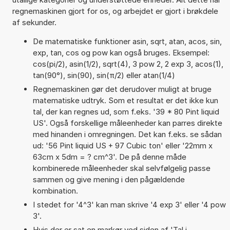
regnemaskinen gjort for os, og arbejdet er gjort i brøkdele
af sekunder.
De matematiske funktioner asin, sqrt, atan, acos, sin,
exp, tan, cos og pow kan også bruges. Eksempel:
cos(pi/2), asin(1/2), sqrt(4), 3 pow 2, 2 exp 3, acos(1),
tan(90°), sin(90), sin(π/2) eller atan(1/4)
Regnemaskinen gør det derudover muligt at bruge
matematiske udtryk. Som et resultat er det ikke kun
tal, der kan regnes ud, som f.eks. '39 * 80 Pint liquid
US'. Også forskellige måleenheder kan parres direkte
med hinanden i omregningen. Det kan f.eks. se sådan
ud: '56 Pint liquid US + 97 Cubic ton' eller '22mm x
63cm x 5dm = ? cm^3'. De på denne måde
kombinerede måleenheder skal selvfølgelig passe
sammen og give mening i den pågældende
kombination.
I stedet for '4^3' kan man skrive '4 exp 3' eller '4 pow
3'.
Hvis der er sat en markør ved siden af 'Tal i