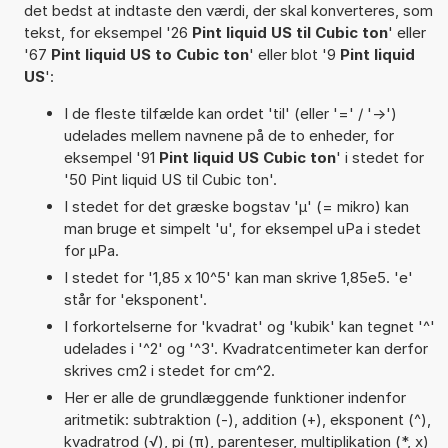
det bedst at indtaste den værdi, der skal konverteres, som
tekst, for eksempel '26
Pint liquid US til Cubic ton
' eller
'67
Pint liquid US to Cubic ton
' eller blot '9
Pint liquid
US
':
I de fleste tilfælde kan ordet 'til' (eller '=' / '->')
udelades mellem navnene på de to enheder, for
eksempel '91
Pint liquid US Cubic ton
' i stedet for
'50 Pint liquid US til Cubic ton'.
I stedet for det græske bogstav 'µ' (= mikro) kan
man bruge et simpelt 'u', for eksempel uPa i stedet
for µPa.
I stedet for '1,85 x 10^5' kan man skrive 1,85e5. 'e'
står for 'eksponent'.
I forkortelserne for 'kvadrat' og 'kubik' kan tegnet '^'
udelades i '^2' og '^3'. Kvadratcentimeter kan derfor
skrives cm2 i stedet for cm^2.
Her er alle de grundlæggende funktioner indenfor
aritmetik: subtraktion (-), addition (+), eksponent (^),
kvadratrod (√), pi (π), parenteser, multiplikation (*, x)