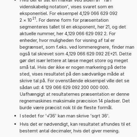
videnskabelig notation', vises svaret som en
eksponentiel. For eksempel 4,129 066 629 092
21
2
×
10
. For denne form for præsentation
segmenteres tallet til en eksponent, her 21, og det
aktuelle nummer, her 4,129 066 629 092 2. For
enheder, hvor muligheden for visning af tal er
begrænset, som f.eks. ved lommeregnere, finder man
også tal skrevet som 4,129 066 629 092 2E+21. Dette
gør det især lettere at læse meget store og meget
små tal. Hvis der ikke er nogen markering på dette
sted, vises resultatet på den sædvanlige måde at
skrive tal på. For ovenstående eksempel ville det se
sådan ud: 4 129 066 629 092 200 000 000.
Uafhængigt at resultaternes præsentation er denne
regnemaskines maksimale præcision 14 pladser. Det
burde være præcist nok til de fleste formål.
I stedet for '√36' kan man skrive 'sqrt 36'.
Hvis det er nødvendigt, kan resultatet afrundes til et
bestemt antal decimaler, hvis det giver mening.